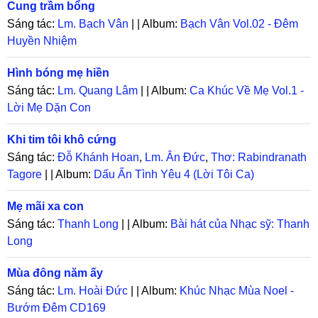
Cung trầm bổng
Sáng tác:
Lm. Bạch Vân
| | Album:
Bạch Vân Vol.02 - Đêm
Huyền Nhiệm
Hình bóng mẹ hiền
Sáng tác:
Lm. Quang Lâm
| | Album:
Ca Khúc Về Mẹ Vol.1 -
Lời Mẹ Dặn Con
Khi tim tôi khô cứng
Sáng tác:
Đỗ Khánh Hoan
,
Lm. Ân Đức
,
Thơ: Rabindranath
Tagore
| | Album:
Dấu Ấn Tình Yêu 4 (Lời Tôi Ca)
Mẹ mãi xa con
Sáng tác:
Thanh Long
| | Album:
Bài hát của Nhạc sỹ: Thanh
Long
Mùa đông năm ấy
Sáng tác:
Lm. Hoài Đức
| | Album:
Khúc Nhạc Mùa Noel -
Bướm Đêm CD169