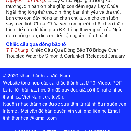
Nguyễn Tấn Trung
: 1. Lạy Chúa Ngài giàu lòng xót
thương, xin ban ơn phù giúp con đêm ngày. Lạy Chúa
Ngài rộng lòng thứ tha, xin rộng ban tình yêu và tha thứ,
ban cho con đầy hồng ân chan chứa, xin cho con luôn
say men tình Chúa. Chúa yêu con người, chết cheo thập
hình, để cứu độ trần gian.ĐK: Lòng thương xót của Ngài
đến chúng con, dìu con đến tận nguồn của Thánh
Chiếc cầu qua dòng bão tố
T T Chung
: Chiếc Cầu Qua Dòng Bão Tố Bridge Over
Troubled Water by Simon & Garfunkel (Released January
26, 1970) Lời Việt: Nhạc Sĩ Vũ Đức Nghiêm Trình Bày:
Chung Tử Lưu
© 2020 Nhạc thánh ca Việt Nam
De Colores! (Lời Việt)
Son Vu
: Bài hát có lời chưa.Cám ơn
Website tổng hợp các ca khúc thánh ca MP3, Video, PDF,
Lyric, lời bài hát, hợp âm để quý độc giả có thể nghe nhạc
thánh ca Việt Nam trực tuyến.
Nguồn nhạc thánh ca được sưu tầm từ rất nhiều nguồn trên
Internet. Mọi vấn đề bản quyền xin vui lòng liên hệ Email
tinh.thanhca @ gmail.com