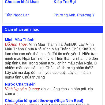
Cho con khát khao
Kiếp Tro Bụi
Trần Ngọc Lan
Phương Anh
,
Phương Ý
Cảm nhận âm nhạc
Mình Máu Thánh
Dỗ Anh Thùy
: Mình Máu Thánh Hải ÁnhĐK: Lạy Mình
Máu Thánh Chúa Kitô Mình Máu Thánh Chúa Kitô Xin
làm cho con nên thánh suốt đời tin mến yêu.1. Hiến trao
mình máu Ngài làm nên hy lề. Hiến thân vì nhân thế đền
đáp tình Cha! Trong bánh rượu chính máu thân Ngài. Ôi
nhiệm mầu cao sâu tình Chúa, xót thương nhân thế!2.
Lấy chi mà đáp đền tình yêu cao quý. Lấy chi mà ân
nghĩa tình Chúa thương
Nước Cha trị đến
Vinh Nguyễn Quang
: xin vui lòng cho xin bản pdf. xin
cảm ơn
Chúa giàu lòng xót thương (Nhạc Nền Beat)