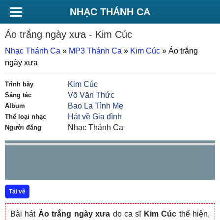
NHẠC THÁNH CA
Áo trắng ngày xưa
- Kim Cúc
Nhạc Thánh Ca
»
MP3 Thánh Ca
»
Kim Cúc
»
Áo trắng
ngày xưa
Kim Cúc
Trình bày
Võ Văn Thức
Sáng tác
Bao La Tình Mẹ
Album
Hát về Gia đình
Thể loại nhạc
Nhạc Thánh Ca
Người đăng
Tải về
Bài hát
Áo trắng ngày xưa
do ca sĩ
Kim Cúc
thể hiện,