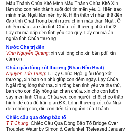
Máu Thánh Chúa Kitô Mình Máu Thánh Chúa Kitô Xin
làm cho con nên thánh suốt đời tin mến yêu.1. Hiến trao
mình máu Ngài làm nên hy lề. Hiến thân vì nhân thế đền
đáp tình Cha! Trong bánh rượu chính máu thân Ngài. Ôi
nhiệm mầu cao sâu tình Chúa, xót thương nhân thế!2.
Lấy chi mà đáp đền tình yêu cao quý. Lấy chi mà ân
nghĩa tình Chúa thương
Nước Cha trị đến
Vinh Nguyễn Quang
: xin vui lòng cho xin bản pdf. xin
cảm ơn
Chúa giàu lòng xót thương (Nhạc Nền Beat)
Nguyễn Tấn Trung
: 1. Lạy Chúa Ngài giàu lòng xót
thương, xin ban ơn phù giúp con đêm ngày. Lạy Chúa
Ngài rộng lòng thứ tha, xin rộng ban tình yêu và tha thứ,
ban cho con đầy hồng ân chan chứa, xin cho con luôn
say men tình Chúa. Chúa yêu con người, chết cheo thập
hình, để cứu độ trần gian.ĐK: Lòng thương xót của Ngài
đến chúng con, dìu con đến tận nguồn của Thánh
Chiếc cầu qua dòng bão tố
T T Chung
: Chiếc Cầu Qua Dòng Bão Tố Bridge Over
Troubled Water by Simon & Garfunkel (Released January