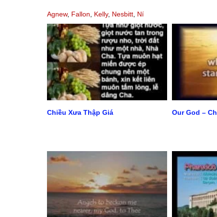
Agnew
,
Fallon
,
Kelly
,
Nesbitt
,
Ní
Mhaolchatha
Chiều Xưa Thập Giá
Our God – Ch