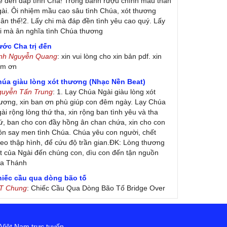
ế đền đáp tình Cha! Trong bánh rượu chính máu thân
ài. Ôi nhiệm mầu cao sâu tình Chúa, xót thương
ân thế!2. Lấy chi mà đáp đền tình yêu cao quý. Lấy
i mà ân nghĩa tình Chúa thương
ớc Cha trị đến
inh Nguyễn Quang
: xin vui lòng cho xin bản pdf. xin
ảm ơn
húa giàu lòng xót thương (Nhạc Nền Beat)
guyễn Tấn Trung
: 1. Lạy Chúa Ngài giàu lòng xót
ương, xin ban ơn phù giúp con đêm ngày. Lạy Chúa
ài rộng lòng thứ tha, xin rộng ban tình yêu và tha
ứ, ban cho con đầy hồng ân chan chứa, xin cho con
ôn say men tình Chúa. Chúa yêu con người, chết
eo thập hình, để cứu độ trần gian.ĐK: Lòng thương
t của Ngài đến chúng con, dìu con đến tận nguồn
ủa Thánh
hiếc cầu qua dòng bão tố
 T Chung
: Chiếc Cầu Qua Dòng Bão Tố Bridge Over
oubled Water by Simon & Garfunkel (Released
nuary 26, 1970) Lời Việt: Nhạc Sĩ Vũ Đức Nghiêm
ình Bày: Chung Tử Lưu
 Việt Nam trực tuyến.