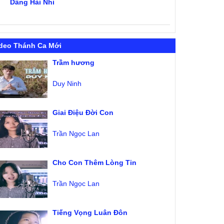
Dâng Hài Nhi
deo Thánh Ca Mới
Trầm hương
Duy Ninh
Giai Điệu Đời Con
Trần Ngọc Lan
Cho Con Thêm Lòng Tin
Trần Ngọc Lan
Tiếng Vọng Luân Đôn