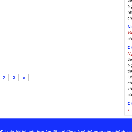
th
Ng
nh
ch
Nư
V
c
C
N
th
Ng
th
lu
2
3
»
ch
xó
c
C
T
Tr
Ja
Tr
 Lyric, lời bài hát, hợp âm để quý độc giả có thể nghe nhạc thánh ca