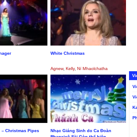
nager
White Christmas
Agnew
,
Kelly
,
Ní Mhaolchatha
Vi
V
V
K
P
 – Christmas Pipes
Nhạc Giáng Sinh do Ca Đoàn
Phanxicô Sài Gòn thể hiện