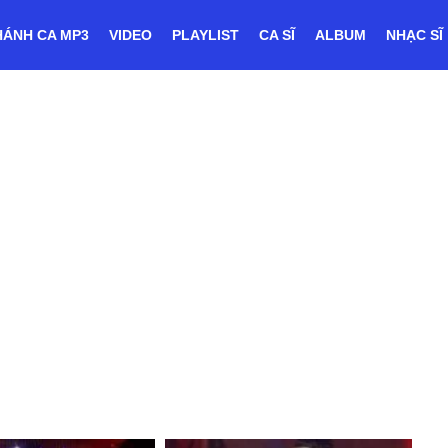
HÁNH CA MP3
VIDEO
PLAYLIST
CA SĨ
ALBUM
NHẠC SĨ