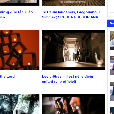
 mừng đức tân Giáo
Te Deum laudamus, Gregoriano, T.
icô
Simplex; SCHOLA GREGORIANA
MEDIOLANENSIS, Giovanni Vianini,
Vi
Milano.It.
 the Lord
Les prêtres – Il est né le divin
enfant (clip officiel)