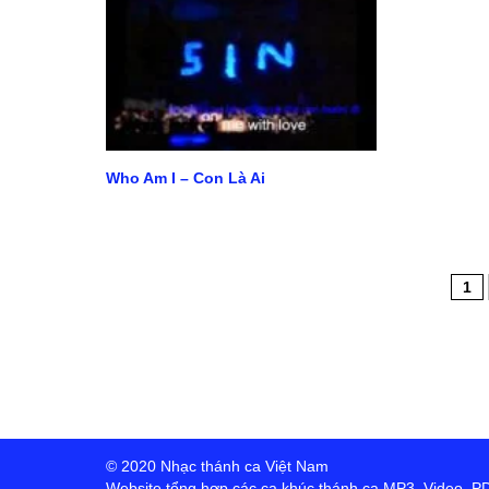
Who Am I – Con Là Ai
1
© 2020 Nhạc thánh ca Việt Nam
Website tổng hợp các ca khúc thánh ca MP3, Video, PDF,