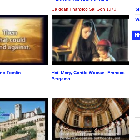
Ca đoàn Phanxicô Sài Gòn 1970
S
V
N
ris Tomlin
Hail Mary, Gentle Woman- Frances
Pergamo