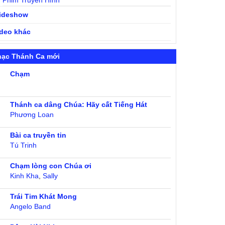
Phim Truyền Hình
lideshow
ideo khác
hạc Thánh Ca mới
Chạm
Thánh ca dâng Chúa: Hãy cất Tiếng Hát
Phương Loan
Bài ca truyền tin
Tú Trinh
Chạm lòng con Chúa ơi
Kinh Kha
,
Sally
Trái Tim Khát Mong
Angelo Band