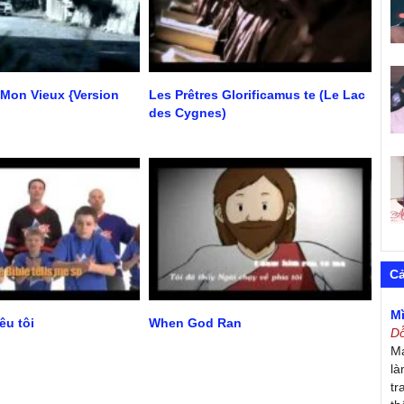
 Mon Vieux {Version
Les Prêtres Glorificamus te (Le Lac
des Cygnes)
C
M
êu tôi
When God Ran
D
Má
là
tr