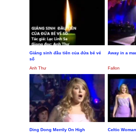
Giáng sinh đầu tiên của đứa bé vé
Away in a ma
số
Anh Thư
Fallon
Ding Dong Merrily On High
Celtic Woman