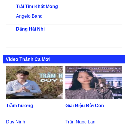
Trái Tim Khát Mong
Angelo Band
Dâng Hài Nhi
Video Thánh Ca Mới
Trầm hương
Giai Điệu Đời Con
Duy Ninh
Trần Ngọc Lan