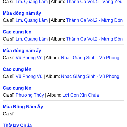
Ca sĩ:
Lm. Quang Lâm
| Album:
Thánh Ca Vol. 5 - Vâng Yêu
Như Mẹ
Mùa đông năm ấy
Ca sĩ:
Lm. Quang Lâm
| Album:
Thánh Ca Vol.2 - Mừng Đón
Giáng Sinh
Cao cung lên
Ca sĩ:
Lm. Quang Lâm
| Album:
Thánh Ca Vol.2 - Mừng Đón
Giáng Sinh
Mùa đông năm ấy
Ca sĩ:
Vũ Phong Vũ
| Album:
Nhạc Giáng Sinh - Vũ Phong
Vũ
Cao cung lên
Ca sĩ:
Vũ Phong Vũ
| Album:
Nhạc Giáng Sinh - Vũ Phong
Vũ
Cao cung lên
Ca sĩ:
Phượng Thúy
| Album:
Lời Con Xin Chúa
Mùa Đông Năm Ấy
Ca sĩ:
Thờ lạy Chúa