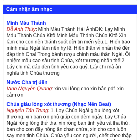
Cảm nhận âm nhạc
Mình Máu Thánh
Dỗ Anh Thùy
: Mình Máu Thánh Hải ÁnhĐK: Lạy Mình
Máu Thánh Chúa Kitô Mình Máu Thánh Chúa Kitô Xin
làm cho con nên thánh suốt đời tin mến yêu.1. Hiến trao
mình máu Ngài làm nên hy lề. Hiến thân vì nhân thế đền
đáp tình Cha! Trong bánh rượu chính máu thân Ngài. Ôi
nhiệm mầu cao sâu tình Chúa, xót thương nhân thế!2.
Lấy chi mà đáp đền tình yêu cao quý. Lấy chi mà ân
nghĩa tình Chúa thương
Nước Cha trị đến
Vinh Nguyễn Quang
: xin vui lòng cho xin bản pdf. xin
cảm ơn
Chúa giàu lòng xót thương (Nhạc Nền Beat)
Nguyễn Tấn Trung
: 1. Lạy Chúa Ngài giàu lòng xót
thương, xin ban ơn phù giúp con đêm ngày. Lạy Chúa
Ngài rộng lòng thứ tha, xin rộng ban tình yêu và tha thứ,
ban cho con đầy hồng ân chan chứa, xin cho con luôn
say men tình Chúa. Chúa yêu con người, chết cheo thập