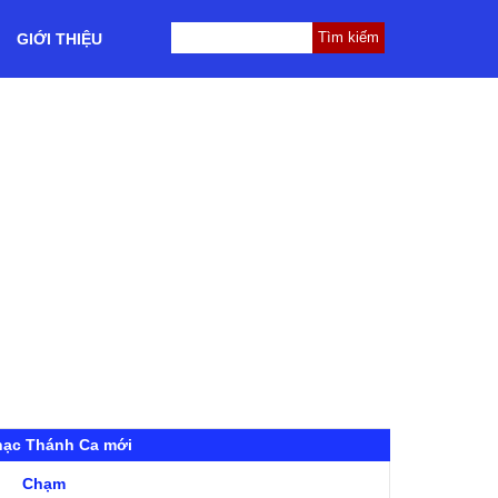
GIỚI THIỆU
hạc Thánh Ca mới
Chạm