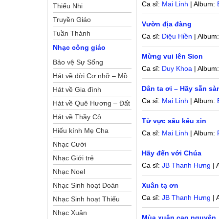
Ca sĩ:
Mai Linh
| Album:
Thiếu Nhi
Truyền Giáo
Vườn địa đàng
Tuần Thánh
Ca sĩ:
Diệu Hiền
| Album
Nhạc công giáo
Mừng vui lên Sion
Bảo vệ Sự Sống
Ca sĩ:
Duy Khoa
| Album
Hát về đời Cơ nhỡ – Mồ
Dân ta ơi – Hãy sẵn sà
côi
Hát về Gia đình
Ca sĩ:
Mai Linh
| Album:
Hát về Quê Hương – Đất
Nước
Hát về Thầy Cô
Từ vực sâu kêu xin
Hiếu kính Mẹ Cha
Ca sĩ:
Mai Linh
| Album:
Nhạc Cưới
Hãy đến với Chúa
Nhạc Giới trẻ
Ca sĩ:
JB Thanh Hưng
| 
Nhạc Noel
Nhạc Sinh hoạt Đoàn
Xuân tạ ơn
Ca sĩ:
JB Thanh Hưng
| 
Thể Công Giáo
Nhạc Sinh hoạt Thiếu
Nhi
Nhạc Xuân
Mùa xuân cao nguyên