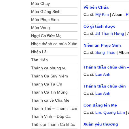
Mùa Chay
Về bên Chúa
Mùa Giáng Sinh
Ca sĩ:
Mỹ Kim
| Album:
P
Mùa Phục Sinh
Có gì tách được
Mùa Vọng
Ca sĩ:
JB Thanh Hưng
| 
Ngợi Ca Đức Mẹ
Nhạc thánh ca mùa Xuân
Niềm tin Phục Sinh
Nhập Lễ
Ca sĩ:
Song Thảo
| Albu
Tận Hiến
Thánh thần chúa đến 
Thánh ca phụng vụ
Ca sĩ:
Lan Anh
Thánh Ca Suy Niệm
Thánh Ca Tạ Ơn
Thánh thần chúa đến
Thánh Ca Tin Mừng
Ca sĩ:
Lan Anh
Thánh ca về Cha Mẹ
Con dâng lên Mẹ
Thánh Thể – Thánh Tâm
Ca sĩ:
Lm. Quang Lâm
|
Thánh Vịnh – Đáp Ca
Xuân yêu thương
Thể loại Thánh Ca khác