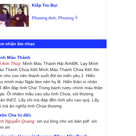
Kiếp Tro Bụi
Phương Anh
,
Phương Ý
ảm nhận âm nhạc
ình Máu Thánh
ỗ Anh Thùy
: Mình Máu Thánh Hải ÁnhĐK: Lạy Mình
u Thánh Chúa Kitô Mình Máu Thánh Chúa Kitô Xin
m cho con nên thánh suốt đời tin mến yêu.1. Hiến
ao mình máu Ngài làm nên hy lề. Hiến thân vì nhân
ế đền đáp tình Cha! Trong bánh rượu chính máu thân
ài. Ôi nhiệm mầu cao sâu tình Chúa, xót thương
ân thế!2. Lấy chi mà đáp đền tình yêu cao quý. Lấy
i mà ân nghĩa tình Chúa thương
ớc Cha trị đến
inh Nguyễn Quang
: xin vui lòng cho xin bản pdf. xin
ảm ơn