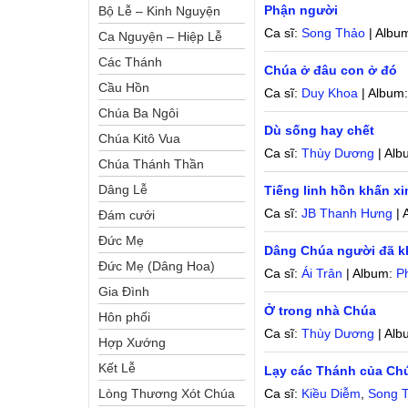
Phận người
Bộ Lễ – Kinh Nguyện
Ca sĩ:
Song Thảo
| Albu
Ca Nguyện – Hiệp Lễ
Các Thánh
Chúa ở đâu con ở đó
Cầu Hồn
Ca sĩ:
Duy Khoa
| Album
Chúa Ba Ngôi
Dù sống hay chết
Chúa Kitô Vua
Ca sĩ:
Thùy Dương
| Al
Chúa Thánh Thần
Dâng Lễ
Tiếng linh hồn khấn x
Ca sĩ:
JB Thanh Hưng
| 
Đám cưới
Đức Mẹ
Dâng Chúa người đã k
Đức Mẹ (Dâng Hoa)
Ca sĩ:
Ái Trân
| Album:
P
Gia Đình
Ở trong nhà Chúa
Hôn phối
Ca sĩ:
Thùy Dương
| Al
Hợp Xướng
Kết Lễ
Lạy các Thánh của Ch
Lòng Thương Xót Chúa
Ca sĩ:
Kiều Diễm
,
Song 