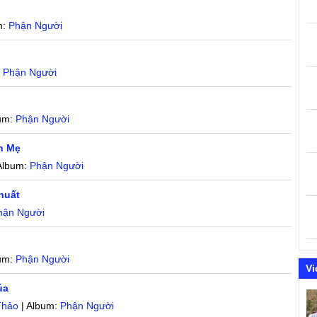
m:
Phận Người
:
Phận Người
bum:
Phận Người
in Mẹ
Album:
Phận Người
huất
hận Người
bum:
Phận Người
Vi
úa
Thảo
| Album:
Phận Người