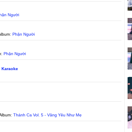
hận Người
Album:
Phận Người
m:
Phận Người
– Karaoke
 Album:
Thánh Ca Vol. 5 - Vâng Yêu Như Mẹ