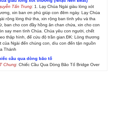
húa giàu lòng xót thương (Nhạc Nền Beat)
guyễn Tấn Trung
: 1. Lạy Chúa Ngài giàu lòng xót
ương, xin ban ơn phù giúp con đêm ngày. Lạy Chúa
ài rộng lòng thứ tha, xin rộng ban tình yêu và tha
ứ, ban cho con đầy hồng ân chan chứa, xin cho con
ôn say men tình Chúa. Chúa yêu con người, chết
eo thập hình, để cứu độ trần gian.ĐK: Lòng thương
t của Ngài đến chúng con, dìu con đến tận nguồn
ủa Thánh
hiếc cầu qua dòng bão tố
 T Chung
: Chiếc Cầu Qua Dòng Bão Tố Bridge Over
oubled Water by Simon & Garfunkel (Released
nuary 26, 1970) Lời Việt: Nhạc Sĩ Vũ Đức Nghiêm
ình Bày: Chung Tử Lưu
 Colores! (Lời Việt)
on Vu
: Bài hát có lời chưa.Cám ơn
ài ca dâng Mẹ
uc
: xin lòi bài hat ,bai ca dang me.gia ân
heo gương Mẹ, con lên đường
 Thúy Ngân
: xin cho con bản PDF bài này ạ