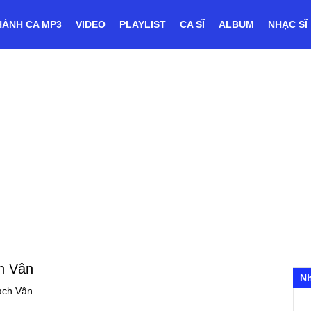
HÁNH CA MP3
VIDEO
PLAYLIST
CA SĨ
ALBUM
NHẠC SĨ
h Vân
N
ạch Vân