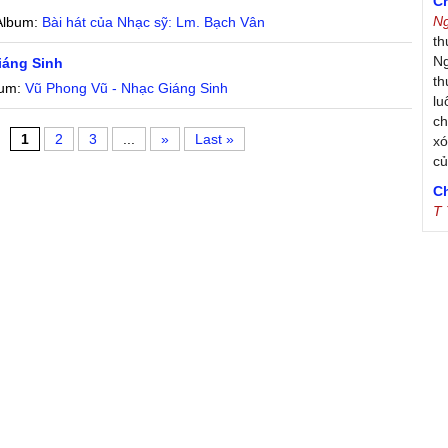
C
N
Album:
Bài hát của Nhạc sỹ: Lm. Bạch Vân
th
Ng
iáng Sinh
th
bum:
Vũ Phong Vũ - Nhạc Giáng Sinh
lu
ch
1
2
3
...
»
Last »
xó
c
C
T
Tr
Ja
Tr
De
S
B
th
T
sr