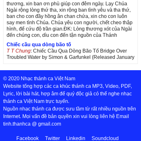
thương, xin ban ơn phù giúp con đêm ngày. Lạy Chúa
Ngài rộng lòng thứ tha, xin rộng ban tình yêu và tha thứ,
ban cho con đầy hồng ân chan chứa, xin cho con luôn
say men tình Chúa. Chúa yêu con người, chết cheo thập
hình, để cứu độ trần gian.ĐK: Lòng thương xót của Ngài
đến chúng con, dìu con đến tận nguồn của Thánh
Chiếc cầu qua dòng bão tố
T T Chung
: Chiếc Cầu Qua Dòng Bão Tố Bridge Over
Troubled Water by Simon & Garfunkel (Released January
26, 1970) Lời Việt: Nhạc Sĩ Vũ Đức Nghiêm Trình Bày:
Chung Tử Lưu
© 2020 Nhạc thánh ca Việt Nam
De Colores! (Lời Việt)
Son Vu
: Bài hát có lời chưa.Cám ơn
Website tổng hợp các ca khúc thánh ca MP3, Video, PDF,
Lyric, lời bài hát, hợp âm để quý độc giả có thể nghe nhạc
Bài ca dâng Mẹ
thánh ca Việt Nam trực tuyến.
thuc
: xin lòi bài hat ,bai ca dang me.gia ân
Nguồn nhạc thánh ca được sưu tầm từ rất nhiều nguồn trên
Theo gương Mẹ, con lên đường
Internet. Mọi vấn đề bản quyền xin vui lòng liên hệ Email
sr Thúy Ngân
: xin cho con bản PDF bài này ạ
tinh.thanhca @ gmail.com
Đến với Lòng Thương Xót Chúa
Tứng
: Lời các bài hát trên không chính xác với bài trong
Facebook
Twitter
Linkedin
Soundcloud
PDF:Đến với Lòng Thương Xót Chúa - Lm. Giuse Vũ