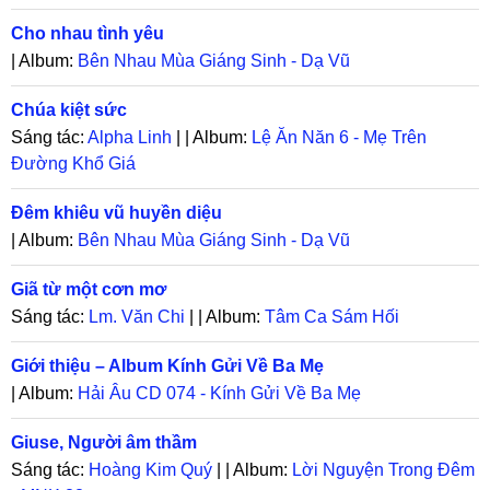
Cho nhau tình yêu
| Album:
Bên Nhau Mùa Giáng Sinh - Dạ Vũ
Chúa kiệt sức
Sáng tác:
Alpha Linh
| | Album:
Lệ Ăn Năn 6 - Mẹ Trên
Đường Khổ Giá
Đêm khiêu vũ huyền diệu
| Album:
Bên Nhau Mùa Giáng Sinh - Dạ Vũ
Giã từ một cơn mơ
Sáng tác:
Lm. Văn Chi
| | Album:
Tâm Ca Sám Hối
Giới thiệu – Album Kính Gửi Về Ba Mẹ
| Album:
Hải Âu CD 074 - Kính Gửi Về Ba Mẹ
Giuse, Người âm thầm
Sáng tác:
Hoàng Kim Quý
| | Album:
Lời Nguyện Trong Đêm