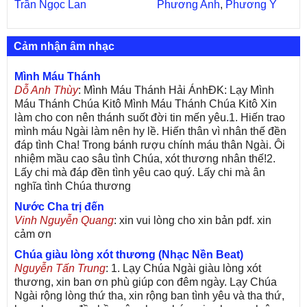
Trần Ngọc Lan
Phương Anh
,
Phương Ý
Cảm nhận âm nhạc
Mình Máu Thánh
Dỗ Anh Thùy
: Mình Máu Thánh Hải ÁnhĐK: Lạy Mình
Máu Thánh Chúa Kitô Mình Máu Thánh Chúa Kitô Xin
làm cho con nên thánh suốt đời tin mến yêu.1. Hiến trao
mình máu Ngài làm nên hy lề. Hiến thân vì nhân thế đền
đáp tình Cha! Trong bánh rượu chính máu thân Ngài. Ôi
nhiệm mầu cao sâu tình Chúa, xót thương nhân thế!2.
Lấy chi mà đáp đền tình yêu cao quý. Lấy chi mà ân
nghĩa tình Chúa thương
Nước Cha trị đến
Vinh Nguyễn Quang
: xin vui lòng cho xin bản pdf. xin
cảm ơn
Chúa giàu lòng xót thương (Nhạc Nền Beat)
Nguyễn Tấn Trung
: 1. Lạy Chúa Ngài giàu lòng xót
thương, xin ban ơn phù giúp con đêm ngày. Lạy Chúa
Ngài rộng lòng thứ tha, xin rộng ban tình yêu và tha thứ,