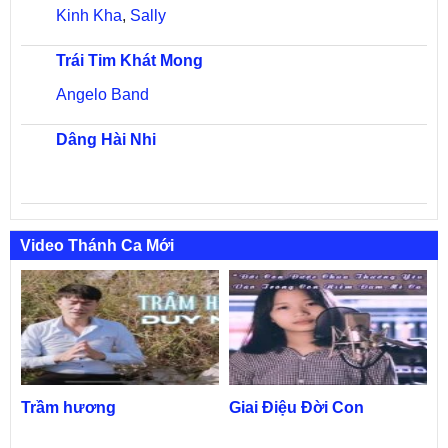
Kinh Kha
,
Sally
Trái Tim Khát Mong
Angelo Band
Dâng Hài Nhi
Video Thánh Ca Mới
Trầm hương
Giai Điệu Đời Con