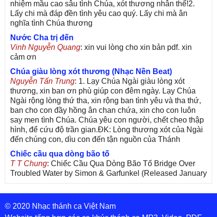
nhiệm mầu cao sâu tình Chúa, xót thương nhân thế!2.
Lấy chi mà đáp đền tình yêu cao quý. Lấy chi mà ân
nghĩa tình Chúa thương
Nước Cha trị đến
Vinh Nguyễn Quang
: xin vui lòng cho xin bản pdf. xin
cảm ơn
Chúa giàu lòng xót thương (Nhạc Nền Beat)
Nguyễn Tấn Trung
: 1. Lạy Chúa Ngài giàu lòng xót
thương, xin ban ơn phù giúp con đêm ngày. Lạy Chúa
Ngài rộng lòng thứ tha, xin rộng ban tình yêu và tha thứ,
ban cho con đầy hồng ân chan chứa, xin cho con luôn
say men tình Chúa. Chúa yêu con người, chết cheo thập
hình, để cứu độ trần gian.ĐK: Lòng thương xót của Ngài
đến chúng con, dìu con đến tận nguồn của Thánh
Chiếc cầu qua dòng bão tố
T T Chung
: Chiếc Cầu Qua Dòng Bão Tố Bridge Over
Troubled Water by Simon & Garfunkel (Released January
26, 1970) Lời Việt: Nhạc Sĩ Vũ Đức Nghiêm Trình Bày:
Chung Tử Lưu
© 2020 Nhạc thánh ca Việt Nam
De Colores! (Lời Việt)
Son Vu
: Bài hát có lời chưa.Cám ơn