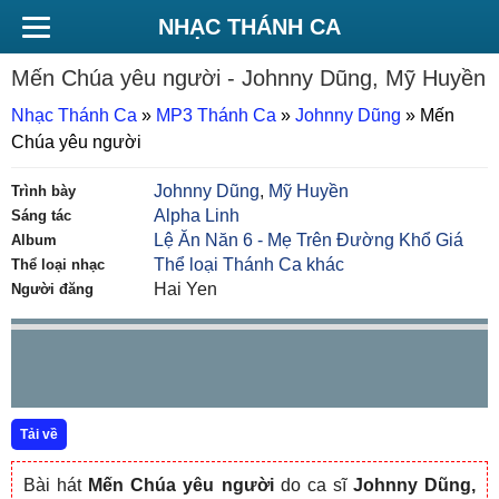
NHẠC THÁNH CA
Mến Chúa yêu người
- Johnny Dũng, Mỹ Huyền
Nhạc Thánh Ca
»
MP3 Thánh Ca
»
Johnny Dũng
»
Mến
Chúa yêu người
Johnny Dũng
,
Mỹ Huyền
Trình bày
Alpha Linh
Sáng tác
Lệ Ăn Năn 6 - Mẹ Trên Đường Khổ Giá
Album
Thể loại Thánh Ca khác
Thể loại nhạc
Hai Yen
Người đăng
Tải về
Bài hát
Mến Chúa yêu người
do ca sĩ
Johnny Dũng,