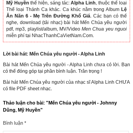
Mỹ Huyền
thể hiện, sáng tác:
Alpha Linh
, thuộc thể loại
Thể loại Thánh Ca khác. Ca khúc nằm trong Album
Lệ
Ăn Năn 6 - Mẹ Trên Đường Khổ Giá
. Các bạn có thể
nghe, download (tải nhạc) bài hát Mến Chúa yêu người
pdf, mp3, playlist/album, MV/Video
Men Chua yeu nguoi
miễn phí tại NhacThanhCaVietNam.Com.
Lời bài hát: Mến Chúa yêu người - Alpha Linh
Bài hát Mến Chúa yêu người - Alpha Linh chưa có lời. Bạn
có thể đóng góp tại phần bình luận. Trân trọng !
Bài hát Mến Chúa yêu người của nhạc sĩ Alpha Linh CHƯA
có file PDF sheet nhạc.
Thảo luận cho bài:
"Mến Chúa yêu người - Johnny
Dũng, Mỹ Huyền"
Bình luận
*