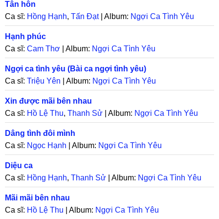
Tân hôn
Ca sĩ:
Hồng Hạnh
,
Tấn Đạt
| Album:
Ngợi Ca Tình Yêu
Hạnh phúc
Ca sĩ:
Cam Thơ
| Album:
Ngợi Ca Tình Yêu
Ngợi ca tình yêu (Bài ca ngợi tình yêu)
Ca sĩ:
Triệu Yên
| Album:
Ngợi Ca Tình Yêu
Xin được mãi bên nhau
Ca sĩ:
Hồ Lệ Thu
,
Thanh Sử
| Album:
Ngợi Ca Tình Yêu
Dâng tình đôi mình
Ca sĩ:
Ngọc Hạnh
| Album:
Ngợi Ca Tình Yêu
Diệu ca
Ca sĩ:
Hồng Hạnh
,
Thanh Sử
| Album:
Ngợi Ca Tình Yêu
Mãi mãi bên nhau
Ca sĩ:
Hồ Lệ Thu
| Album:
Ngợi Ca Tình Yêu