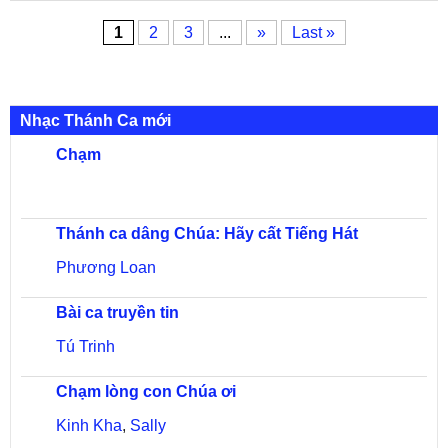
1
2
3
...
»
Last »
Nhạc Thánh Ca mới
Chạm
Thánh ca dâng Chúa: Hãy cất Tiếng Hát
Phương Loan
Bài ca truyền tin
Tú Trinh
Chạm lòng con Chúa ơi
Kinh Kha
,
Sally