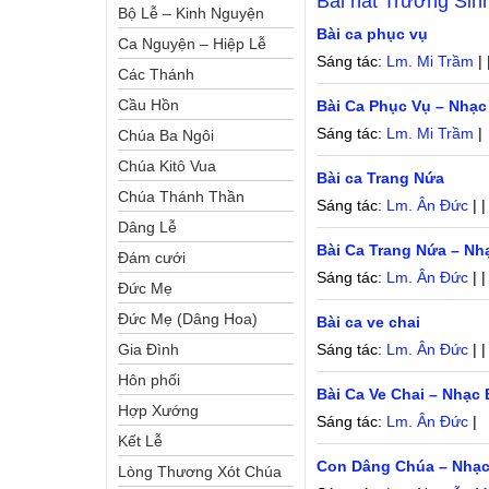
Bài hát
Trường Sin
Bộ Lễ – Kinh Nguyện
Bài ca phục vụ
Ca Nguyện – Hiệp Lễ
Sáng tác:
Lm. Mi Trầm
| 
Các Thánh
Cầu Hồn
Bài Ca Phục Vụ – Nhạc
Sáng tác:
Lm. Mi Trầm
|
Chúa Ba Ngôi
Chúa Kitô Vua
Bài ca Trang Nứa
Chúa Thánh Thần
Sáng tác:
Lm. Ân Đức
| 
Dâng Lễ
Bài Ca Trang Nứa – Nh
Đám cưới
Sáng tác:
Lm. Ân Đức
| 
Đức Mẹ
Đức Mẹ (Dâng Hoa)
Bài ca ve chai
Gia Đình
Sáng tác:
Lm. Ân Đức
| 
Hôn phối
Bài Ca Ve Chai – Nhạc 
Hợp Xướng
Sáng tác:
Lm. Ân Đức
|
Kết Lễ
Con Dâng Chúa – Nhạc
Lòng Thương Xót Chúa