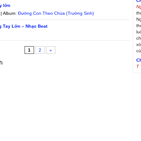
C
y lớn
N
th
 | Album:
Đường Con Theo Chúa (Trường Sinh)
Ng
th
g Tay Lớn – Nhạc Beat
lu
ch
xó
1
2
»
c
C
h
T
Tr
Ja
Tr
De
S