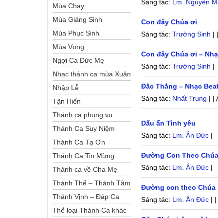
Sáng tác:
Lm. Nguyễn M
Mùa Chay
Mùa Giáng Sinh
Con đây Chúa ơi
Mùa Phục Sinh
Sáng tác:
Trường Sinh
| 
Mùa Vọng
Con đây Chúa ơi – Nhạ
Ngợi Ca Đức Mẹ
Sáng tác:
Trường Sinh
|
Nhạc thánh ca mùa Xuân
Đắc Thắng – Nhạc Bea
Nhập Lễ
Sáng tác:
Nhất Trung
| |
Tận Hiến
Thánh ca phụng vụ
Dấu ấn Tình yêu
Thánh Ca Suy Niệm
Sáng tác:
Lm. Ân Đức
|
Thánh Ca Tạ Ơn
Đường Con Theo Chúa
Thánh Ca Tin Mừng
Sáng tác:
Lm. Ân Đức
|
Thánh ca về Cha Mẹ
Thánh Thể – Thánh Tâm
Đường con theo Chúa
Thánh Vịnh – Đáp Ca
Sáng tác:
Lm. Ân Đức
| 
Thể loại Thánh Ca khác