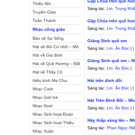
Gặp Chúa trên quê hư
Thiếu Nhi
Sáng tác:
Lm. Trọng Kh
Truyền Giáo
Tuần Thánh
Gặp Chúa trên quê hư
Sáng tác:
Lm. Trọng Kh
Nhạc công giáo
Bảo vệ Sự Sống
Giáng Sinh quê em
Hát về đời Cơ nhỡ – Mồ
Sáng tác:
Lm. Ân Đức
| 
côi
Hát về Gia đình
Giáng Sinh quê em – N
Hát về Quê Hương – Đất
Sáng tác:
Lm. Ân Đức
|
Nước
Hát về Thầy Cô
Hiếu kính Mẹ Cha
Hát trên đỉnh đồi
Sáng tác:
Lm. Ân Đức
| 
Nhạc Cưới
Nhạc Giới trẻ
Hát Trên Đỉnh Đồi – Nh
Nhạc Noel
Sáng tác:
Lm. Ân Đức
| 
Nhạc Sinh hoạt Đoàn
Hãy thắp sáng lên – N
Thể Công Giáo
Nhạc Sinh hoạt Thiếu
Sáng tác:
Phan Ngọc Hi
Nhi
Nhạc Xuân