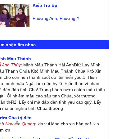
Kiếp Tro Bụi
Phương Anh
,
Phương Ý
ảm nhận âm nhạc
ình Máu Thánh
ỗ Anh Thùy
: Mình Máu Thánh Hải ÁnhĐK: Lạy Mình
u Thánh Chúa Kitô Mình Máu Thánh Chúa Kitô Xin
m cho con nên thánh suốt đời tin mến yêu.1. Hiến
ao mình máu Ngài làm nên hy lề. Hiến thân vì nhân
ế đền đáp tình Cha! Trong bánh rượu chính máu thân
ài. Ôi nhiệm mầu cao sâu tình Chúa, xót thương
ân thế!2. Lấy chi mà đáp đền tình yêu cao quý. Lấy
i mà ân nghĩa tình Chúa thương
ớc Cha trị đến
inh Nguyễn Quang
: xin vui lòng cho xin bản pdf. xin
ảm ơn