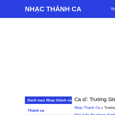
NHẠC THÁNH CA
T
Ca sĩ:
Trường Si
Danh mục Nhạc thánh ca
Nhạc Thánh Ca
»
Trườn
Thánh ca