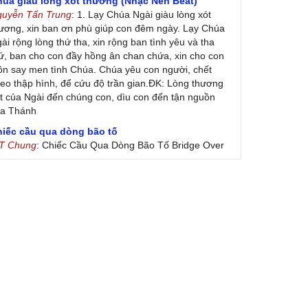
húa giàu lòng xót thương (Nhạc Nền Beat)
guyễn Tấn Trung
: 1. Lạy Chúa Ngài giàu lòng xót
ương, xin ban ơn phù giúp con đêm ngày. Lạy Chúa
ài rộng lòng thứ tha, xin rộng ban tình yêu và tha
ứ, ban cho con đầy hồng ân chan chứa, xin cho con
ôn say men tình Chúa. Chúa yêu con người, chết
eo thập hình, để cứu độ trần gian.ĐK: Lòng thương
t của Ngài đến chúng con, dìu con đến tận nguồn
ủa Thánh
hiếc cầu qua dòng bão tố
 T Chung
: Chiếc Cầu Qua Dòng Bão Tố Bridge Over
oubled Water by Simon & Garfunkel (Released
nuary 26, 1970) Lời Việt: Nhạc Sĩ Vũ Đức Nghiêm
ình Bày: Chung Tử Lưu
 Colores! (Lời Việt)
on Vu
: Bài hát có lời chưa.Cám ơn