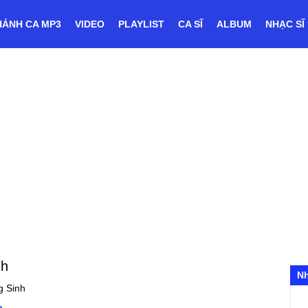
HÁNH CA MP3
VIDEO
PLAYLIST
CA SĨ
ALBUM
NHẠC SĨ
nh
N
g Sinh