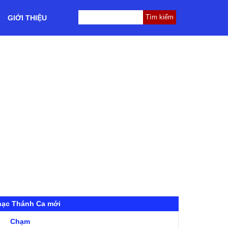
GIỚI THIỆU
hạc Thánh Ca mới
Chạm