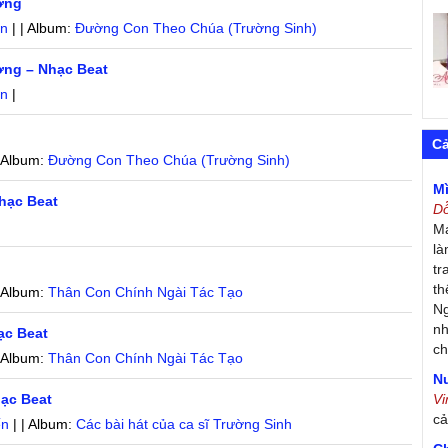
ơng
ẩn
| | Album:
Đường Con Theo Chúa (Trường Sinh)
ơng – Nhạc Beat
ẩn
|
C
| Album:
Đường Con Theo Chúa (Trường Sinh)
M
hạc Beat
D
Má
là
tr
th
| Album:
Thân Con Chính Ngài Tác Tạo
Ng
nh
ạc Beat
ch
| Album:
Thân Con Chính Ngài Tác Tạo
Nư
hạc Beat
V
c
ến
| | Album:
Các bài hát của ca sĩ Trường Sinh