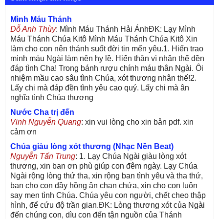
Mình Máu Thánh
Dỗ Anh Thùy
: Mình Máu Thánh Hải ÁnhĐK: Lạy Mình
Máu Thánh Chúa Kitô Mình Máu Thánh Chúa Kitô Xin
làm cho con nên thánh suốt đời tin mến yêu.1. Hiến trao
mình máu Ngài làm nên hy lề. Hiến thân vì nhân thế đền
đáp tình Cha! Trong bánh rượu chính máu thân Ngài. Ôi
nhiệm mầu cao sâu tình Chúa, xót thương nhân thế!2.
Lấy chi mà đáp đền tình yêu cao quý. Lấy chi mà ân
nghĩa tình Chúa thương
Nước Cha trị đến
Vinh Nguyễn Quang
: xin vui lòng cho xin bản pdf. xin
cảm ơn
Chúa giàu lòng xót thương (Nhạc Nền Beat)
Nguyễn Tấn Trung
: 1. Lạy Chúa Ngài giàu lòng xót
thương, xin ban ơn phù giúp con đêm ngày. Lạy Chúa
Ngài rộng lòng thứ tha, xin rộng ban tình yêu và tha thứ,
ban cho con đầy hồng ân chan chứa, xin cho con luôn
say men tình Chúa. Chúa yêu con người, chết cheo thập
hình, để cứu độ trần gian.ĐK: Lòng thương xót của Ngài
đến chúng con, dìu con đến tận nguồn của Thánh