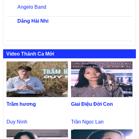
Angelo Band
Dâng Hài Nhi
Video Thánh Ca Mới
Trầm hương
Giai Điệu Đời Con
Duy Ninh
Trần Ngọc Lan