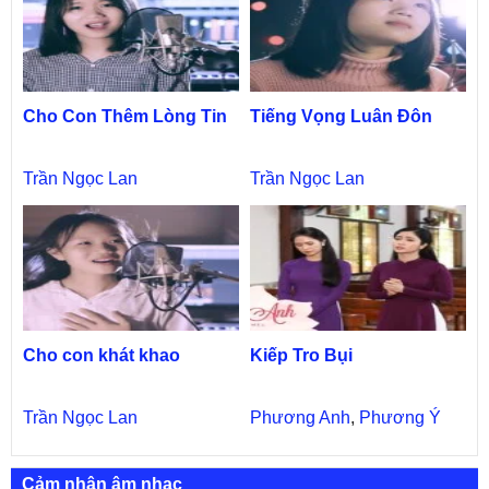
Cho Con Thêm Lòng Tin
Tiếng Vọng Luân Đôn
Trần Ngọc Lan
Trần Ngọc Lan
Cho con khát khao
Kiếp Tro Bụi
Trần Ngọc Lan
Phương Anh
,
Phương Ý
Cảm nhận âm nhạc