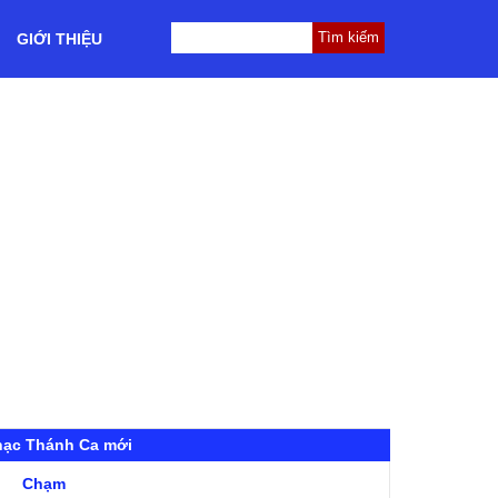
GIỚI THIỆU
hạc Thánh Ca mới
Chạm