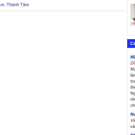
Lm. Thành Tâm
C
M
D
Má
là
tr
th
Ng
nh
ch
Nư
V
c