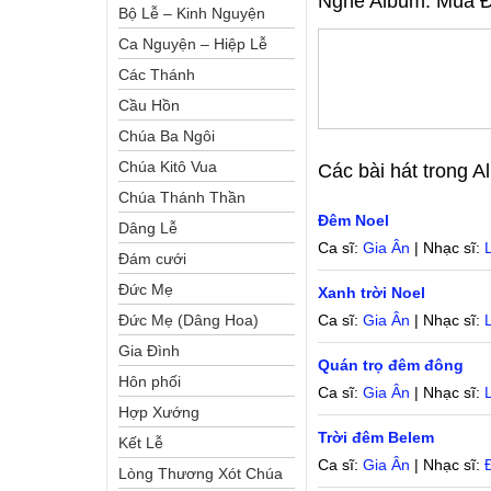
Nghe Album:
Mùa Đ
Bộ Lễ – Kinh Nguyện
Ca Nguyện – Hiệp Lễ
Các Thánh
Cầu Hồn
Chúa Ba Ngôi
Chúa Kitô Vua
Các bài hát trong 
Chúa Thánh Thần
Đêm Noel
Dâng Lễ
Ca sĩ:
Gia Ân
| Nhạc sĩ:
Đám cưới
Đức Mẹ
Xanh trời Noel
Đức Mẹ (Dâng Hoa)
Ca sĩ:
Gia Ân
| Nhạc sĩ:
Gia Đình
Quán trọ đêm đông
Hôn phối
Ca sĩ:
Gia Ân
| Nhạc sĩ:
Hợp Xướng
Trời đêm Belem
Kết Lễ
Ca sĩ:
Gia Ân
| Nhạc sĩ:
Lòng Thương Xót Chúa