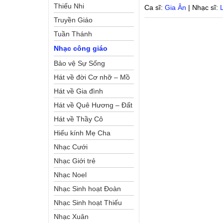
Thiếu Nhi
Ca sĩ:
Gia Ân
| Nhạc sĩ:
Truyền Giáo
Tuần Thánh
Nhạc công giáo
Bảo vệ Sự Sống
Hát về đời Cơ nhỡ – Mồ
côi
Hát về Gia đình
Hát về Quê Hương – Đất
Nước
Hát về Thầy Cô
Hiếu kính Mẹ Cha
Nhạc Cưới
Nhạc Giới trẻ
Nhạc Noel
Nhạc Sinh hoạt Đoàn
Thể Công Giáo
Nhạc Sinh hoạt Thiếu
Nhi
Nhạc Xuân