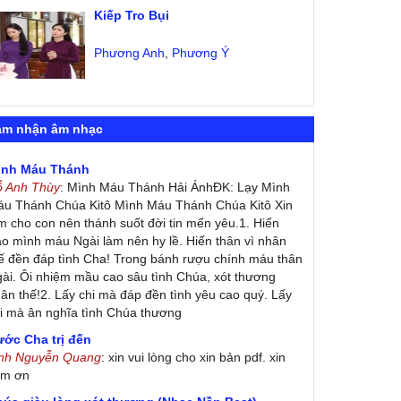
Kiếp Tro Bụi
Phương Anh
,
Phương Ý
ảm nhận âm nhạc
ình Máu Thánh
ỗ Anh Thùy
: Mình Máu Thánh Hải ÁnhĐK: Lạy Mình
u Thánh Chúa Kitô Mình Máu Thánh Chúa Kitô Xin
m cho con nên thánh suốt đời tin mến yêu.1. Hiến
ao mình máu Ngài làm nên hy lề. Hiến thân vì nhân
ế đền đáp tình Cha! Trong bánh rượu chính máu thân
ài. Ôi nhiệm mầu cao sâu tình Chúa, xót thương
ân thế!2. Lấy chi mà đáp đền tình yêu cao quý. Lấy
i mà ân nghĩa tình Chúa thương
ớc Cha trị đến
inh Nguyễn Quang
: xin vui lòng cho xin bản pdf. xin
ảm ơn