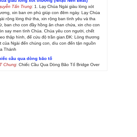
húa giàu lòng xót thương (Nhạc Nền Beat)
guyễn Tấn Trung
: 1. Lạy Chúa Ngài giàu lòng xót
ương, xin ban ơn phù giúp con đêm ngày. Lạy Chúa
ài rộng lòng thứ tha, xin rộng ban tình yêu và tha
ứ, ban cho con đầy hồng ân chan chứa, xin cho con
ôn say men tình Chúa. Chúa yêu con người, chết
eo thập hình, để cứu độ trần gian.ĐK: Lòng thương
t của Ngài đến chúng con, dìu con đến tận nguồn
ủa Thánh
hiếc cầu qua dòng bão tố
 T Chung
: Chiếc Cầu Qua Dòng Bão Tố Bridge Over
oubled Water by Simon & Garfunkel (Released
nuary 26, 1970) Lời Việt: Nhạc Sĩ Vũ Đức Nghiêm
ình Bày: Chung Tử Lưu
 Colores! (Lời Việt)
on Vu
: Bài hát có lời chưa.Cám ơn
ài ca dâng Mẹ
uc
: xin lòi bài hat ,bai ca dang me.gia ân
heo gương Mẹ, con lên đường
 Thúy Ngân
: xin cho con bản PDF bài này ạ