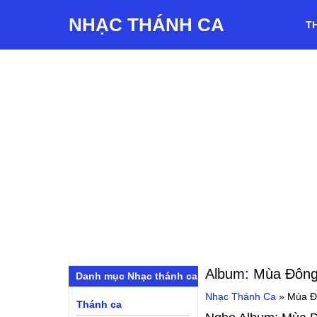
NHẠC THÁNH CA
T
Album:
Mùa Đông
Danh mục Nhạc thánh ca
Nhạc Thánh Ca
»
Mùa Đ
Thánh ca