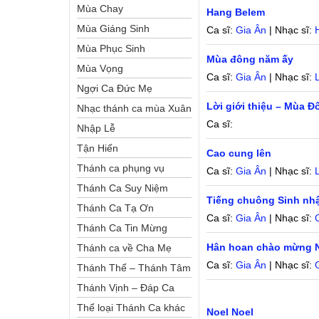
Mùa Chay
Hang Belem
Mùa Giáng Sinh
Ca sĩ:
Gia Ân
| Nhạc sĩ:
Mùa Phục Sinh
Mùa đông năm ấy
Mùa Vọng
Ca sĩ:
Gia Ân
| Nhạc sĩ:
Ngợi Ca Đức Mẹ
Lời giới thiệu – Mùa 
Nhạc thánh ca mùa Xuân
Ca sĩ:
Nhập Lễ
Tận Hiến
Cao cung lên
Thánh ca phụng vụ
Ca sĩ:
Gia Ân
| Nhạc sĩ:
Thánh Ca Suy Niệm
Tiếng chuông Sinh nh
Thánh Ca Tạ Ơn
Ca sĩ:
Gia Ân
| Nhạc sĩ:
Thánh Ca Tin Mừng
Hân hoan chào mừng 
Thánh ca về Cha Mẹ
Ca sĩ:
Gia Ân
| Nhạc sĩ:
Thánh Thể – Thánh Tâm
Thánh Vịnh – Đáp Ca
Thể loại Thánh Ca khác
Noel Noel