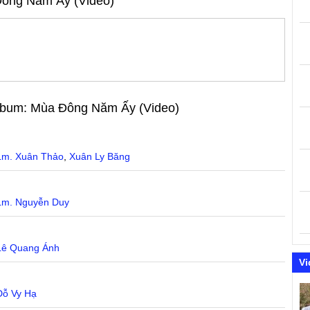
ông Năm Ấy (Video)
Album:
Mùa Đông Năm Ấy (Video)
Lm. Xuân Thảo
,
Xuân Ly Băng
Lm. Nguyễn Duy
Lê Quang Ánh
Vi
Đỗ Vy Hạ