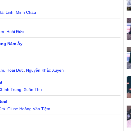
Hải Linh
,
Minh Châu
Lm. Hoài Đức
Đông Năm Ấy
Lm. Hoài Đức
,
Nguyễn Khắc Xuyên
ật
Chính Trung
,
Xuân Thu
Noel
Gm. Giuse Hoàng Văn Tiệm