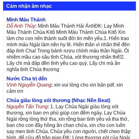
Cảm nhận âm nhạc
Mình Máu Thánh
Dỗ Anh Thùy
: Mình Máu Thánh Hải ÁnhĐK: Lạy Mình
Máu Thánh Chúa Kitô Mình Máu Thánh Chúa Kitô Xin
làm cho con nên thánh suốt đời tin mến yêu.1. Hiến trao
mình máu Ngài làm nên hy lề. Hiến thân vì nhân thế đền
đáp tình Cha! Trong bánh rượu chính máu thân Ngài. Ôi
nhiệm mầu cao sâu tình Chúa, xót thương nhân thế!2.
Lấy chi mà đáp đền tình yêu cao quý. Lấy chi mà ân
nghĩa tình Chúa thương
Nước Cha trị đến
Vinh Nguyễn Quang
: xin vui lòng cho xin bản pdf. xin
cảm ơn
Chúa giàu lòng xót thương (Nhạc Nền Beat)
Nguyễn Tấn Trung
: 1. Lạy Chúa Ngài giàu lòng xót
thương, xin ban ơn phù giúp con đêm ngày. Lạy Chúa
Ngài rộng lòng thứ tha, xin rộng ban tình yêu và tha thứ,
ban cho con đầy hồng ân chan chứa, xin cho con luôn
say men tình Chúa. Chúa yêu con người, chết cheo thập
hình, để cứu độ trần gian.ĐK: Lòng thương xót của Ngài