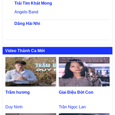
Trái Tim Khát Mong
Angelo Band
Dâng Hài Nhi
Video Thánh Ca Mới
Trầm hương
Giai Điệu Đời Con
Duy Ninh
Trần Ngọc Lan