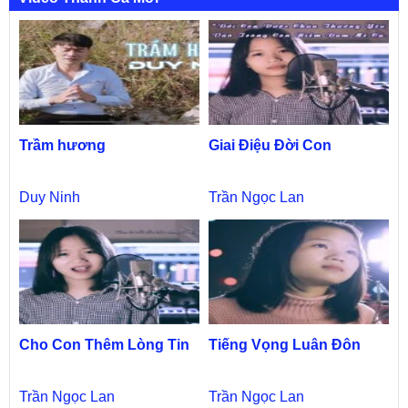
Trầm hương
Giai Điệu Đời Con
Duy Ninh
Trần Ngọc Lan
Cho Con Thêm Lòng Tin
Tiếng Vọng Luân Đôn
Trần Ngọc Lan
Trần Ngọc Lan