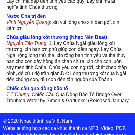
Lấy chi mà đáp đền tình yêu cao quý. Lấy chi mà ân
nghĩa tình Chúa thương
Nước Cha trị đến
Vinh Nguyễn Quang
: xin vui lòng cho xin bản pdf. xin
cảm ơn
Chúa giàu lòng xót thương (Nhạc Nền Beat)
Nguyễn Tấn Trung
: 1. Lạy Chúa Ngài giàu lòng xót
thương, xin ban ơn phù giúp con đêm ngày. Lạy Chúa
Ngài rộng lòng thứ tha, xin rộng ban tình yêu và tha thứ,
ban cho con đầy hồng ân chan chứa, xin cho con luôn
say men tình Chúa. Chúa yêu con người, chết cheo thập
hình, để cứu độ trần gian.ĐK: Lòng thương xót của Ngài
đến chúng con, dìu con đến tận nguồn của Thánh
Chiếc cầu qua dòng bão tố
T T Chung
: Chiếc Cầu Qua Dòng Bão Tố Bridge Over
Troubled Water by Simon & Garfunkel (Released January
26, 1970) Lời Việt: Nhạc Sĩ Vũ Đức Nghiêm Trình Bày:
Chung Tử Lưu
© 2020 Nhạc thánh ca Việt Nam
De Colores! (Lời Việt)
Son Vu
: Bài hát có lời chưa.Cám ơn
Website tổng hợp các ca khúc thánh ca MP3, Video, PDF,