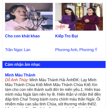
Cho con khát khao
Kiếp Tro Bụi
Trần Ngọc Lan
Phương Anh
,
Phương Ý
Cảm nhận âm nhạc
Mình Máu Thánh
Dỗ Anh Thùy
: Mình Máu Thánh Hải ÁnhĐK: Lạy Mình
Máu Thánh Chúa Kitô Mình Máu Thánh Chúa Kitô Xin
làm cho con nên thánh suốt đời tin mến yêu.1. Hiến trao
mình máu Ngài làm nên hy lề. Hiến thân vì nhân thế đền
đáp tình Cha! Trong bánh rượu chính máu thân Ngài. Ôi
nhiệm mầu cao sâu tình Chúa, xót thương nhân thế!2.