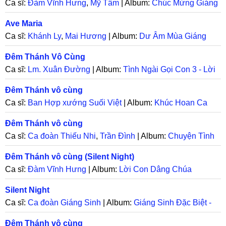
Ca sĩ:
Đàm Vĩnh Hưng
,
Mỹ Tâm
| Album:
Chúc Mừng Giáng
Sinh - Viva La Radio
Ave Maria
Ca sĩ:
Khánh Ly
,
Mai Hương
| Album:
Dư Âm Mùa Giáng
Sinh
Đêm Thánh Vô Cùng
Ca sĩ:
Lm. Xuân Đường
| Album:
Tình Ngài Gọi Con 3 - Lời
Ru Giáng Sinh
Đêm Thánh vô cùng
Ca sĩ:
Ban Hợp xướng Suối Việt
| Album:
Khúc Hoan Ca
Đời Con
Đêm Thánh vô cùng
Ca sĩ:
Ca đoàn Thiếu Nhi
,
Trần Đình
| Album:
Chuyện Tình
Một Đêm Đông Băng Giá
Đêm Thánh vô cùng (Silent Night)
Ca sĩ:
Đàm Vĩnh Hưng
| Album:
Lời Con Dâng Chúa
Silent Night
Ca sĩ:
Ca đoàn Giáng Sinh
| Album:
Giáng Sinh Đặc Biệt -
CD Thế Hệ Trẻ
Đêm Thánh vô cùng