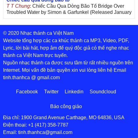
T T Chung
: Chiếc Cầu Qua Dòng Bão Tố Bridge Over
Troubled Water by Simon & Garfunkel (Released January
26, 1970) Lời Việt: Nhạc Sĩ Vũ Đức Nghiêm Trình Bày:
Chung Tử Lưu
© 2020 Nhạc thánh ca Việt Nam
De Colores! (Lời Việt)
Son Vu
: Bài hát có lời chưa.Cám ơn
Website tổng hợp các ca khúc thánh ca MP3, Video, PDF,
Lyric, lời bài hát, hợp âm để quý độc giả có thể nghe nhạc
Bài ca dâng Mẹ
thánh ca Việt Nam trực tuyến.
thuc
: xin lòi bài hat ,bai ca dang me.gia ân
Nguồn nhạc thánh ca được sưu tầm từ rất nhiều nguồn trên
Theo gương Mẹ, con lên đường
Internet. Mọi vấn đề bản quyền xin vui lòng liên hệ Email
sr Thúy Ngân
: xin cho con bản PDF bài này ạ
tinh.thanhca @ gmail.com
Đến với Lòng Thương Xót Chúa
Tứng
: Lời các bài hát trên không chính xác với bài trong
Facebook
Twitter
Linkedin
Soundcloud
PDF:Đến với Lòng Thương Xót Chúa - Lm. Giuse Vũ
Đức Hiệp1. Đến với lòng Chúa xót thương con tìm được
chốn tựa nương. Đến với lòng Chúa xót thương con hết
Báo công giáo
lo âu bận vướng. Tin tưởng vào lòng Chúa xót thương
có Ngài hiểm nguy con coi thường. Phó thác vào lòng
Địa chỉ: 1900 Grand Avenue Carthage, MO 64836, USA
Chúa xót thương có cả một mùa xuân thiên đường.ĐK:
Điện thoại: +1 (417) 358-7787
Email: tinh.thanhca@gmail.com
Xin hãy đến