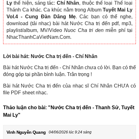
Ly
thể hiện, sáng tác:
Chí Nhân
, thuộc thể loại Thể loại
Thánh Ca khác. Ca khúc nằm trong Album
Tuyết Mai Ly
Vol.4 - Cung Đàn Dâng Mẹ
. Các bạn có thể nghe,
download (tải nhạc) bài hát Nước Cha trị đến pdf, mp3,
playlist/album, MV/Video
Nuoc Cha tri den
miễn phí tại
NhacThanhCaVietNam.Com.
Lời bài hát: Nước Cha trị đến - Chí Nhân
Bài hát Nước Cha trị đến - Chí Nhân chưa có lời. Bạn có thể
đóng góp tại phần bình luận. Trân trọng !
Bài hát Nước Cha trị đến của nhạc sĩ Chí Nhân CHƯA có
file PDF sheet nhạc.
Thảo luận cho bài:
"Nước Cha trị đến - Thanh Sử, Tuyết
Mai Ly"
Vinh Nguyễn Quang
04/06/2026 lúc 9:24 sáng