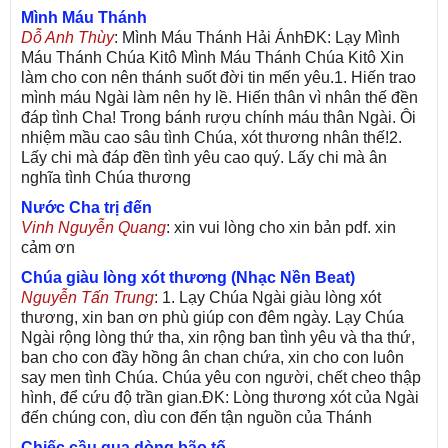
Mình Máu Thánh
Dỗ Anh Thùy
: Mình Máu Thánh Hải ÁnhĐK: Lạy Mình
Máu Thánh Chúa Kitô Mình Máu Thánh Chúa Kitô Xin
làm cho con nên thánh suốt đời tin mến yêu.1. Hiến trao
mình máu Ngài làm nên hy lề. Hiến thân vì nhân thế đền
đáp tình Cha! Trong bánh rượu chính máu thân Ngài. Ôi
nhiệm mầu cao sâu tình Chúa, xót thương nhân thế!2.
Lấy chi mà đáp đền tình yêu cao quý. Lấy chi mà ân
nghĩa tình Chúa thương
Nước Cha trị đến
Vinh Nguyễn Quang
: xin vui lòng cho xin bản pdf. xin
cảm ơn
Chúa giàu lòng xót thương (Nhạc Nền Beat)
Nguyễn Tấn Trung
: 1. Lạy Chúa Ngài giàu lòng xót
thương, xin ban ơn phù giúp con đêm ngày. Lạy Chúa
Ngài rộng lòng thứ tha, xin rộng ban tình yêu và tha thứ,
ban cho con đầy hồng ân chan chứa, xin cho con luôn
say men tình Chúa. Chúa yêu con người, chết cheo thập
hình, để cứu độ trần gian.ĐK: Lòng thương xót của Ngài
đến chúng con, dìu con đến tận nguồn của Thánh
Chiếc cầu qua dòng bão tố