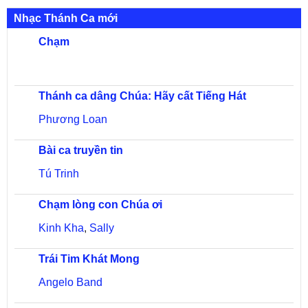
Nhạc Thánh Ca mới
Chạm
Thánh ca dâng Chúa: Hãy cất Tiếng Hát
Phương Loan
Bài ca truyền tin
Tú Trinh
Chạm lòng con Chúa ơi
Kinh Kha
,
Sally
Trái Tim Khát Mong
Angelo Band