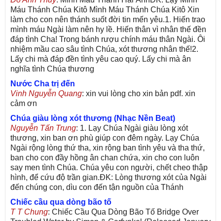
Máu Thánh Chúa Kitô Mình Máu Thánh Chúa Kitô Xin
làm cho con nên thánh suốt đời tin mến yêu.1. Hiến trao
mình máu Ngài làm nên hy lề. Hiến thân vì nhân thế đền
đáp tình Cha! Trong bánh rượu chính máu thân Ngài. Ôi
nhiệm mầu cao sâu tình Chúa, xót thương nhân thế!2.
Lấy chi mà đáp đền tình yêu cao quý. Lấy chi mà ân
nghĩa tình Chúa thương
Nước Cha trị đến
Vinh Nguyễn Quang
: xin vui lòng cho xin bản pdf. xin
cảm ơn
Chúa giàu lòng xót thương (Nhạc Nền Beat)
Nguyễn Tấn Trung
: 1. Lạy Chúa Ngài giàu lòng xót
thương, xin ban ơn phù giúp con đêm ngày. Lạy Chúa
Ngài rộng lòng thứ tha, xin rộng ban tình yêu và tha thứ,
ban cho con đầy hồng ân chan chứa, xin cho con luôn
say men tình Chúa. Chúa yêu con người, chết cheo thập
hình, để cứu độ trần gian.ĐK: Lòng thương xót của Ngài
đến chúng con, dìu con đến tận nguồn của Thánh
Chiếc cầu qua dòng bão tố
T T Chung
: Chiếc Cầu Qua Dòng Bão Tố Bridge Over