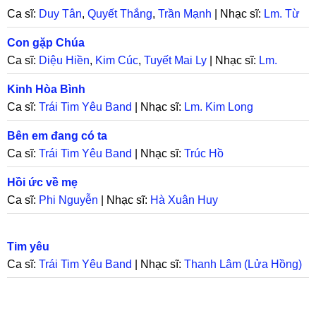
Ca sĩ:
Duy Tân
,
Quyết Thắng
,
Trần Mạnh
| Nhạc sĩ:
Lm. Từ
Duyên
Con gặp Chúa
Ca sĩ:
Diệu Hiền
,
Kim Cúc
,
Tuyết Mai Ly
| Nhạc sĩ:
Lm.
Phạm Quang
Kinh Hòa Bình
Ca sĩ:
Trái Tim Yêu Band
| Nhạc sĩ:
Lm. Kim Long
Bên em đang có ta
Ca sĩ:
Trái Tim Yêu Band
| Nhạc sĩ:
Trúc Hồ
Hồi ức về mẹ
Ca sĩ:
Phi Nguyễn
| Nhạc sĩ:
Hà Xuân Huy
Tim yêu
Ca sĩ:
Trái Tim Yêu Band
| Nhạc sĩ:
Thanh Lâm (Lửa Hồng)