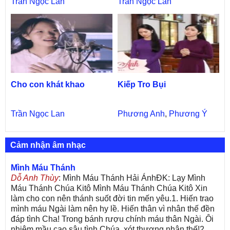
Trần Ngọc Lan
Trần Ngọc Lan
Cho con khát khao
Kiếp Tro Bụi
Trần Ngọc Lan
Phương Anh
,
Phương Ý
Cảm nhận âm nhạc
Mình Máu Thánh
Dỗ Anh Thùy
: Mình Máu Thánh Hải ÁnhĐK: Lạy Mình
Máu Thánh Chúa Kitô Mình Máu Thánh Chúa Kitô Xin
làm cho con nên thánh suốt đời tin mến yêu.1. Hiến trao
mình máu Ngài làm nên hy lề. Hiến thân vì nhân thế đền
đáp tình Cha! Trong bánh rượu chính máu thân Ngài. Ôi
nhiệm mầu cao sâu tình Chúa, xót thương nhân thế!2.