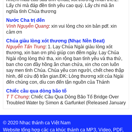
Lấy chi mà đáp đền tình yêu cao quý. Lấy chi mà ân
nghĩa tình Chúa thương
Nước Cha trị đến
Vinh Nguyễn Quang
: xin vui lòng cho xin bản pdf. xin
cảm ơn
Chúa giàu lòng xót thương (Nhạc Nền Beat)
Nguyễn Tấn Trung
: 1. Lạy Chúa Ngài giàu lòng xót
thương, xin ban ơn phù giúp con đêm ngày. Lạy Chúa
Ngài rộng lòng thứ tha, xin rộng ban tình yêu và tha thứ,
ban cho con đầy hồng ân chan chứa, xin cho con luôn
say men tình Chúa. Chúa yêu con người, chết cheo thập
hình, để cứu độ trần gian.ĐK: Lòng thương xót của Ngài
đến chúng con, dìu con đến tận nguồn của Thánh
Chiếc cầu qua dòng bão tố
T T Chung
: Chiếc Cầu Qua Dòng Bão Tố Bridge Over
Troubled Water by Simon & Garfunkel (Released January
26, 1970) Lời Việt: Nhạc Sĩ Vũ Đức Nghiêm Trình Bày:
Chung Tử Lưu
© 2020 Nhạc thánh ca Việt Nam
De Colores! (Lời Việt)
Son Vu
: Bài hát có lời chưa.Cám ơn
Website tổng hợp các ca khúc thánh ca MP3, Video, PDF,