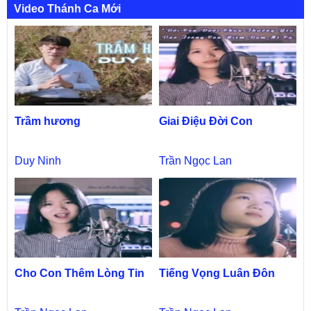
Video Thánh Ca Mới
Trầm hương
Giai Điệu Đời Con
Duy Ninh
Trần Ngọc Lan
Cho Con Thêm Lòng Tin
Tiếng Vọng Luân Đôn