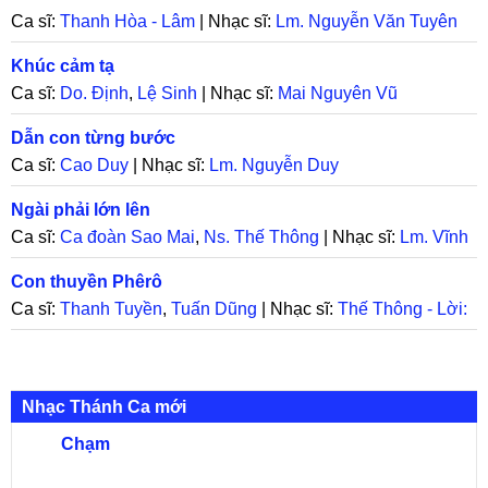
Ca sĩ:
Thanh Hòa - Lâm
| Nhạc sĩ:
Lm. Nguyễn Văn Tuyên
Khúc cảm tạ
Ca sĩ:
Do. Định
,
Lệ Sinh
| Nhạc sĩ:
Mai Nguyên Vũ
Dẫn con từng bước
Ca sĩ:
Cao Duy
| Nhạc sĩ:
Lm. Nguyễn Duy
Ngài phải lớn lên
Ca sĩ:
Ca đoàn Sao Mai
,
Ns. Thế Thông
| Nhạc sĩ:
Lm. Vĩnh
Ân
Con thuyền Phêrô
Ca sĩ:
Thanh Tuyền
,
Tuấn Dũng
| Nhạc sĩ:
Thế Thông - Lời:
Miên Ly
Nhạc Thánh Ca mới
Chạm