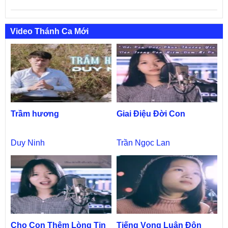
Video Thánh Ca Mới
Trầm hương
Giai Điệu Đời Con
Duy Ninh
Trần Ngọc Lan
Cho Con Thêm Lòng Tin
Tiếng Vọng Luân Đôn