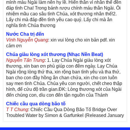
mình máu Ngài làm nên hy lề. Hiến thân vì nhân thế đền
đáp tình Cha! Trong bánh rượu chính máu thân Ngài. Ôi
nhiệm mầu cao sâu tình Chúa, xót thương nhân thế!2.
Lấy chi mà đáp đền tình yêu cao quý. Lấy chi mà ân
nghĩa tình Chúa thương
Nước Cha trị đến
Vinh Nguyễn Quang
: xin vui lòng cho xin bản pdf. xin
cảm ơn
Chúa giàu lòng xót thương (Nhạc Nền Beat)
Nguyễn Tấn Trung
: 1. Lạy Chúa Ngài giàu lòng xót
thương, xin ban ơn phù giúp con đêm ngày. Lạy Chúa
Ngài rộng lòng thứ tha, xin rộng ban tình yêu và tha thứ,
ban cho con đầy hồng ân chan chứa, xin cho con luôn
say men tình Chúa. Chúa yêu con người, chết cheo thập
hình, để cứu độ trần gian.ĐK: Lòng thương xót của Ngài
đến chúng con, dìu con đến tận nguồn của Thánh
Chiếc cầu qua dòng bão tố
T T Chung
: Chiếc Cầu Qua Dòng Bão Tố Bridge Over
Troubled Water by Simon & Garfunkel (Released January
26, 1970) Lời Việt: Nhạc Sĩ Vũ Đức Nghiêm Trình Bày:
Chung Tử Lưu