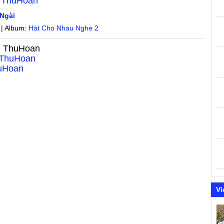
: ThuHoan
 Ngài
 | Album:
Hát Cho Nhau Nghe 2
: ThuHoan
 ThuHoan
huHoan
Vi