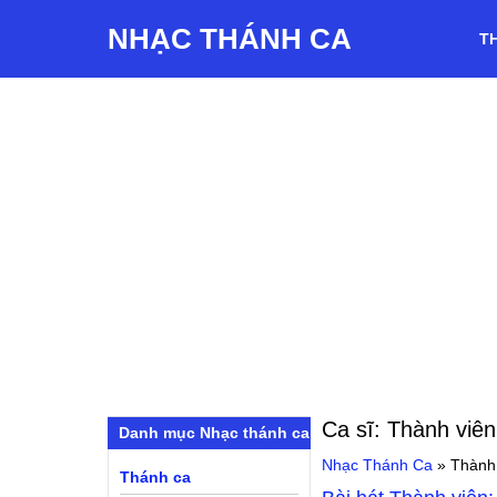
NHẠC THÁNH CA
T
Ca sĩ:
Thành viê
Danh mục Nhạc thánh ca
Nhạc Thánh Ca
»
Thành
Thánh ca