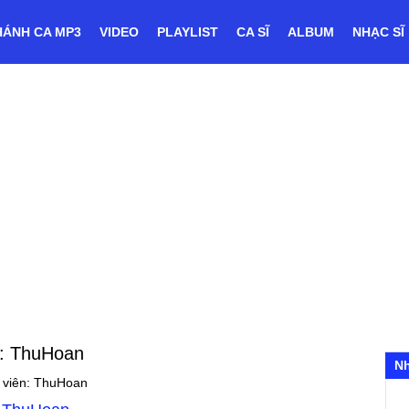
HÁNH CA MP3
VIDEO
PLAYLIST
CA SĨ
ALBUM
NHẠC SĨ
n: ThuHoan
N
 viên: ThuHoan