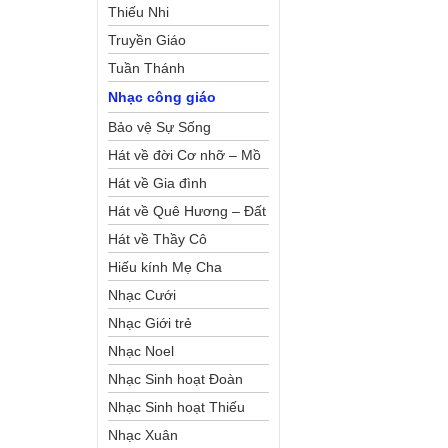
Thiếu Nhi
Truyền Giáo
Tuần Thánh
Nhạc công giáo
Bảo vệ Sự Sống
Hát về đời Cơ nhỡ – Mồ
côi
Hát về Gia đình
Hát về Quê Hương – Đất
Nước
Hát về Thầy Cô
Hiếu kính Mẹ Cha
Nhạc Cưới
Nhạc Giới trẻ
Nhạc Noel
Nhạc Sinh hoạt Đoàn
Thể Công Giáo
Nhạc Sinh hoạt Thiếu
Nhi
Nhạc Xuân