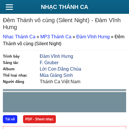
NHẠC THÁNH CA
Đêm Thánh vô cùng (Silent Night)
- Đàm Vĩnh
Hưng
Nhạc Thánh Ca
»
MP3 Thánh Ca
»
Đàm Vĩnh Hưng
»
Đêm
Thánh vô cùng (Silent Night)
Đàm Vĩnh Hưng
Trình bày
F. Gruber
Sáng tác
Lời Con Dâng Chúa
Album
Mùa Giáng Sinh
Thể loại nhạc
Thánh Ca Việt Nam
Người đăng
Tải về
PDF - Sheet nhạc