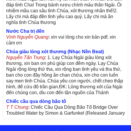
đáp tình Cha! Trong bánh rượu chính máu thân Ngài. Ôi
nhiệm mầu cao sâu tình Chúa, xót thương nhân thế!2.
Lấy chi mà đáp đền tình yêu cao quý. Lấy chi mà ân
nghĩa tình Chúa thương
Nước Cha trị đến
Vinh Nguyễn Quang
: xin vui lòng cho xin bản pdf. xin
cảm ơn
Chúa giàu lòng xót thương (Nhạc Nền Beat)
Nguyễn Tấn Trung
: 1. Lạy Chúa Ngài giàu lòng xót
thương, xin ban ơn phù giúp con đêm ngày. Lạy Chúa
Ngài rộng lòng thứ tha, xin rộng ban tình yêu và tha thứ,
ban cho con đầy hồng ân chan chứa, xin cho con luôn
say men tình Chúa. Chúa yêu con người, chết cheo thập
hình, để cứu độ trần gian.ĐK: Lòng thương xót của Ngài
đến chúng con, dìu con đến tận nguồn của Thánh
Chiếc cầu qua dòng bão tố
T T Chung
: Chiếc Cầu Qua Dòng Bão Tố Bridge Over
Troubled Water by Simon & Garfunkel (Released January
26, 1970) Lời Việt: Nhạc Sĩ Vũ Đức Nghiêm Trình Bày:
Chung Tử Lưu