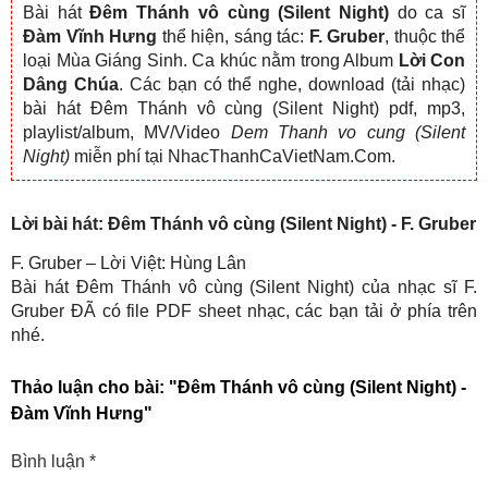
Bài hát
Đêm Thánh vô cùng (Silent Night)
do ca sĩ
Đàm Vĩnh Hưng
thể hiện, sáng tác:
F. Gruber
, thuộc thể
loại Mùa Giáng Sinh. Ca khúc nằm trong Album
Lời Con
Dâng Chúa
. Các bạn có thể nghe, download (tải nhạc)
bài hát Đêm Thánh vô cùng (Silent Night) pdf, mp3,
playlist/album, MV/Video
Dem Thanh vo cung (Silent
Night)
miễn phí tại NhacThanhCaVietNam.Com.
Lời bài hát: Đêm Thánh vô cùng (Silent Night) - F. Gruber
F. Gruber – Lời Việt: Hùng Lân
Bài hát Đêm Thánh vô cùng (Silent Night) của nhạc sĩ F.
Gruber ĐÃ có file PDF sheet nhạc, các bạn tải ở phía trên
nhé.
Thảo luận cho bài:
"Đêm Thánh vô cùng (Silent Night) -
Đàm Vĩnh Hưng"
Bình luận
*