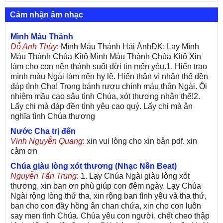
Cảm nhận âm nhạc
Mình Máu Thánh
Dỗ Anh Thùy
: Mình Máu Thánh Hải ÁnhĐK: Lạy Mình
Máu Thánh Chúa Kitô Mình Máu Thánh Chúa Kitô Xin
làm cho con nên thánh suốt đời tin mến yêu.1. Hiến trao
mình máu Ngài làm nên hy lề. Hiến thân vì nhân thế đền
đáp tình Cha! Trong bánh rượu chính máu thân Ngài. Ôi
nhiệm mầu cao sâu tình Chúa, xót thương nhân thế!2.
Lấy chi mà đáp đền tình yêu cao quý. Lấy chi mà ân
nghĩa tình Chúa thương
Nước Cha trị đến
Vinh Nguyễn Quang
: xin vui lòng cho xin bản pdf. xin
cảm ơn
Chúa giàu lòng xót thương (Nhạc Nền Beat)
Nguyễn Tấn Trung
: 1. Lạy Chúa Ngài giàu lòng xót
thương, xin ban ơn phù giúp con đêm ngày. Lạy Chúa
Ngài rộng lòng thứ tha, xin rộng ban tình yêu và tha thứ,
ban cho con đầy hồng ân chan chứa, xin cho con luôn
say men tình Chúa. Chúa yêu con người, chết cheo thập