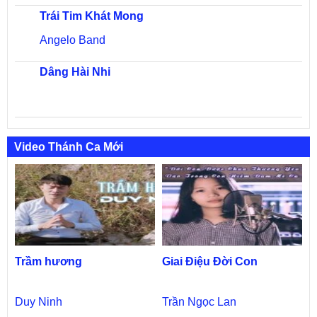
Trái Tim Khát Mong
Angelo Band
Dâng Hài Nhi
Video Thánh Ca Mới
Trầm hương
Giai Điệu Đời Con
Duy Ninh
Trần Ngọc Lan