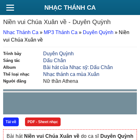
NHẠC THÁNH CA
Niền vui Chúa Xuân về
- Duyên Quỳnh
Nhạc Thánh Ca
»
MP3 Thánh Ca
»
Duyên Quỳnh
»
Niền
vui Chúa Xuân về
Duyên Quỳnh
Trình bày
Dấu Chân
Sáng tác
Bài hát của Nhạc sỹ: Dấu Chân
Album
Nhạc thánh ca mùa Xuân
Thể loại nhạc
Nữ thần Athena
Người đăng
Tải về
PDF - Sheet nhạc
Bài hát
Niền vui Chúa Xuân về
do ca sĩ
Duyên Quỳnh