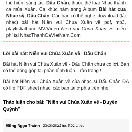
thể hiện, sáng tác:
Dấu Chân
, thuộc thể loại Nhạc thánh
ca mùa Xuân. Ca khúc nằm trong Album
Bài hát của
Nhạc sỹ: Dấu Chân
. Các bạn có thể nghe, download (tải
nhạc) bài hát Niền vui Chúa Xuân về pdf, mp3,
playlist/album, MV/Video
Nien vui Chua Xuan ve
miễn
phí tại NhacThanhCaVietNam.Com.
Lời bài hát: Niền vui Chúa Xuân về - Dấu Chân
Bài hát Niền vui Chúa Xuân về - Dấu Chân chưa có lời. Bạn
có thể đóng góp tại phần bình luận. Trân trọng !
Bài hát Niền vui Chúa Xuân về của nhạc sĩ Dấu Chân ĐÃ
có file PDF sheet nhạc, các bạn tải ở phía trên nhé.
Thảo luận cho bài:
"Niền vui Chúa Xuân về - Duyên
Quỳnh"
Đồng Ngọc Thảnh
23/10/2021 lúc 8:51 chiều