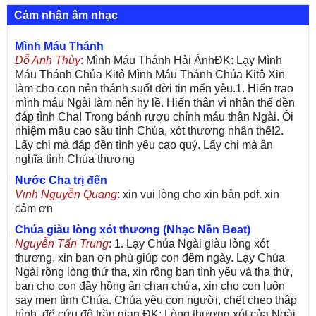
Cảm nhận âm nhạc
Mình Máu Thánh
Dỗ Anh Thùy
: Mình Máu Thánh Hải ÁnhĐK: Lạy Mình
Máu Thánh Chúa Kitô Mình Máu Thánh Chúa Kitô Xin
làm cho con nên thánh suốt đời tin mến yêu.1. Hiến trao
mình máu Ngài làm nên hy lề. Hiến thân vì nhân thế đền
đáp tình Cha! Trong bánh rượu chính máu thân Ngài. Ôi
nhiệm mầu cao sâu tình Chúa, xót thương nhân thế!2.
Lấy chi mà đáp đền tình yêu cao quý. Lấy chi mà ân
nghĩa tình Chúa thương
Nước Cha trị đến
Vinh Nguyễn Quang
: xin vui lòng cho xin bản pdf. xin
cảm ơn
Chúa giàu lòng xót thương (Nhạc Nền Beat)
Nguyễn Tấn Trung
: 1. Lạy Chúa Ngài giàu lòng xót
thương, xin ban ơn phù giúp con đêm ngày. Lạy Chúa
Ngài rộng lòng thứ tha, xin rộng ban tình yêu và tha thứ,
ban cho con đầy hồng ân chan chứa, xin cho con luôn
say men tình Chúa. Chúa yêu con người, chết cheo thập
hình, để cứu độ trần gian.ĐK: Lòng thương xót của Ngài