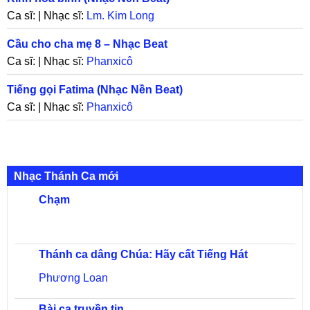
Ca sĩ: | Nhạc sĩ:
Lm. Kim Long
Cầu cho cha mẹ 8 – Nhạc Beat
Ca sĩ: | Nhạc sĩ:
Phanxicô
Tiếng gọi Fatima (Nhạc Nền Beat)
Ca sĩ: | Nhạc sĩ:
Phanxicô
Nhạc Thánh Ca mới
Chạm
Thánh ca dâng Chúa: Hãy cất Tiếng Hát
Phương Loan
Bài ca truyền tin