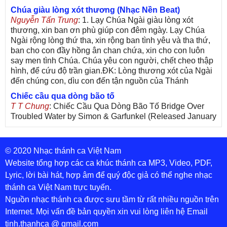
Chúa giàu lòng xót thương (Nhạc Nền Beat)
Nguyễn Tấn Trung
: 1. Lạy Chúa Ngài giàu lòng xót
thương, xin ban ơn phù giúp con đêm ngày. Lạy Chúa
Ngài rộng lòng thứ tha, xin rộng ban tình yêu và tha thứ,
ban cho con đầy hồng ân chan chứa, xin cho con luôn
say men tình Chúa. Chúa yêu con người, chết cheo thập
hình, để cứu độ trần gian.ĐK: Lòng thương xót của Ngài
đến chúng con, dìu con đến tận nguồn của Thánh
Chiếc cầu qua dòng bão tố
T T Chung
: Chiếc Cầu Qua Dòng Bão Tố Bridge Over
Troubled Water by Simon & Garfunkel (Released January
26, 1970) Lời Việt: Nhạc Sĩ Vũ Đức Nghiêm Trình Bày:
Chung Tử Lưu
© 2020 Nhạc thánh ca Việt Nam
De Colores! (Lời Việt)
Son Vu
: Bài hát có lời chưa.Cám ơn
Website tổng hợp các ca khúc thánh ca MP3, Video, PDF,
Lyric, lời bài hát, hợp âm để quý độc giả có thể nghe nhạc
Bài ca dâng Mẹ
thánh ca Việt Nam trực tuyến.
thuc
: xin lòi bài hat ,bai ca dang me.gia ân
Nguồn nhạc thánh ca được sưu tầm từ rất nhiều nguồn trên
Theo gương Mẹ, con lên đường
Internet. Mọi vấn đề bản quyền xin vui lòng liên hệ Email
sr Thúy Ngân
: xin cho con bản PDF bài này ạ
tinh.thanhca @ gmail.com