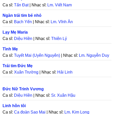
Ca sĩ:
Tấn Đạt
| Nhạc sĩ:
Lm. Viết Nam
Ngàn trái tim bé nhỏ
Ca sĩ:
Bạch Yến
| Nhạc sĩ:
Lm. Vĩnh Ân
Lạy Mẹ Maria
Ca sĩ:
Diệu Hiền
| Nhạc sĩ:
Thiên Lý
Tình Mẹ
Ca sĩ:
Tuyết Mai (Uyên Nguyên)
| Nhạc sĩ:
Lm. Nguyễn Duy
Trái tim Đức Mẹ
Ca sĩ:
Xuân Trường
| Nhạc sĩ:
Hải Linh
Đức Nữ Trinh Vương
Ca sĩ:
Diệu Hiền
| Nhạc sĩ:
Sr. Xuân Hậu
Linh hồn tôi
Ca sĩ:
Ca đoàn Sao Mai
| Nhạc sĩ:
Lm. Kim Long