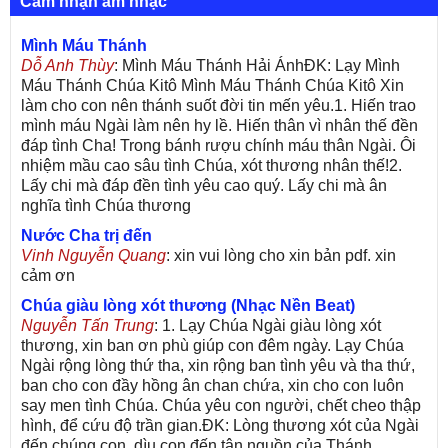
Cảm nhận âm nhạc
Mình Máu Thánh
Dỗ Anh Thùy
: Mình Máu Thánh Hải ÁnhĐK: Lạy Mình
Máu Thánh Chúa Kitô Mình Máu Thánh Chúa Kitô Xin
làm cho con nên thánh suốt đời tin mến yêu.1. Hiến trao
mình máu Ngài làm nên hy lề. Hiến thân vì nhân thế đền
đáp tình Cha! Trong bánh rượu chính máu thân Ngài. Ôi
nhiệm mầu cao sâu tình Chúa, xót thương nhân thế!2.
Lấy chi mà đáp đền tình yêu cao quý. Lấy chi mà ân
nghĩa tình Chúa thương
Nước Cha trị đến
Vinh Nguyễn Quang
: xin vui lòng cho xin bản pdf. xin
cảm ơn
Chúa giàu lòng xót thương (Nhạc Nền Beat)
Nguyễn Tấn Trung
: 1. Lạy Chúa Ngài giàu lòng xót
thương, xin ban ơn phù giúp con đêm ngày. Lạy Chúa
Ngài rộng lòng thứ tha, xin rộng ban tình yêu và tha thứ,
ban cho con đầy hồng ân chan chứa, xin cho con luôn
say men tình Chúa. Chúa yêu con người, chết cheo thập
hình, để cứu độ trần gian.ĐK: Lòng thương xót của Ngài
đến chúng con, dìu con đến tận nguồn của Thánh