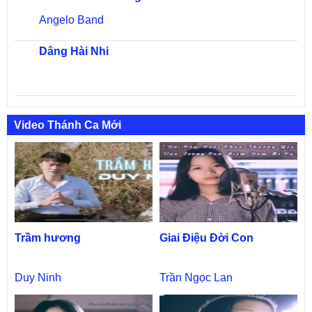
Angelo Band
Dâng Hài Nhi
Video Thánh Ca Mới
Trầm hương
Giai Điệu Đời Con
Duy Ninh
Trần Ngọc Lan