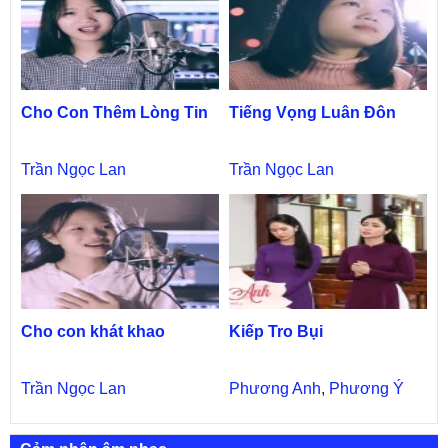
Cho Con Thêm Lòng Tin
Tiếng Vọng Luân Đôn
Trần Ngọc Lan
Trần Ngọc Lan
Cho con khát khao
Kiếp Tro Bụi
Trần Ngọc Lan
Phương Anh
,
Phương Ý