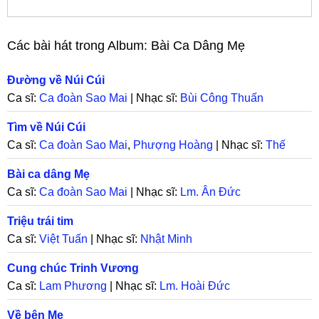
Các bài hát trong Album:
Bài Ca Dâng Mẹ
Đường về Núi Cúi
Ca sĩ:
Ca đoàn Sao Mai
| Nhạc sĩ:
Bùi Công Thuấn
Tìm về Núi Cúi
Ca sĩ:
Ca đoàn Sao Mai
,
Phượng Hoàng
| Nhạc sĩ:
Thế
Thông
Bài ca dâng Mẹ
Ca sĩ:
Ca đoàn Sao Mai
| Nhạc sĩ:
Lm. Ân Đức
Triệu trái tim
Ca sĩ:
Việt Tuấn
| Nhạc sĩ:
Nhật Minh
Cung chúc Trinh Vương
Ca sĩ:
Lam Phương
| Nhạc sĩ:
Lm. Hoài Đức
Về bên Mẹ