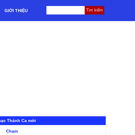
GIỚI THIỆU
hạc Thánh Ca mới
Chạm