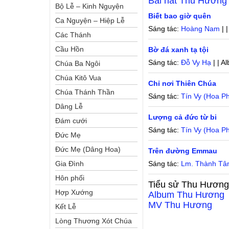
Bài hát
Thu Hương
Bộ Lễ – Kinh Nguyện
Biết bao giờ quên
Ca Nguyện – Hiệp Lễ
Sáng tác:
Hoàng Nam
| 
Các Thánh
Cầu Hồn
Bờ đá xanh tạ tội
Sáng tác:
Đỗ Vy Hạ
| | A
Chúa Ba Ngôi
Chúa Kitô Vua
Chỉ nơi Thiên Chúa
Chúa Thánh Thần
Sáng tác:
Tín Vy (Hoa P
Dâng Lễ
Lượng cả đức từ bi
Đám cưới
Sáng tác:
Tín Vy (Hoa P
Đức Mẹ
Đức Mẹ (Dâng Hoa)
Trên đường Emmau
Gia Đình
Sáng tác:
Lm. Thành T
Hôn phối
Tiểu sử
Thu Hươn
Hợp Xướng
Album
Thu Hương
MV
Thu Hương
Kết Lễ
Lòng Thương Xót Chúa