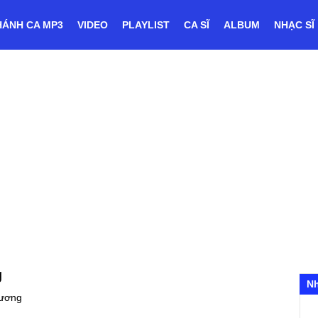
HÁNH CA MP3
VIDEO
PLAYLIST
CA SĨ
ALBUM
NHẠC SĨ
g
N
ương