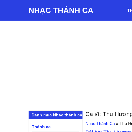
NHẠC THÁNH CA
T
Ca sĩ:
Thu Hươn
Danh mục Nhạc thánh ca
Nhạc Thánh Ca
»
Thu H
Thánh ca