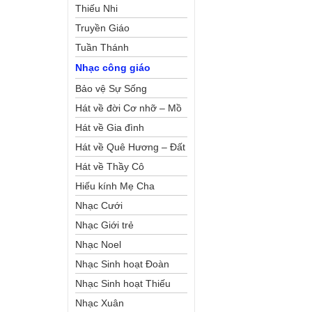
Thiếu Nhi
Truyền Giáo
Tuần Thánh
Nhạc công giáo
Bảo vệ Sự Sống
Hát về đời Cơ nhỡ – Mồ
côi
Hát về Gia đình
Hát về Quê Hương – Đất
Nước
Hát về Thầy Cô
Hiếu kính Mẹ Cha
Nhạc Cưới
Nhạc Giới trẻ
Nhạc Noel
Nhạc Sinh hoạt Đoàn
Thể Công Giáo
Nhạc Sinh hoạt Thiếu
Nhi
Nhạc Xuân