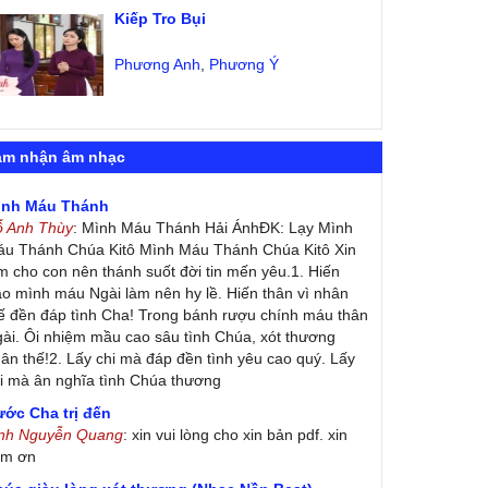
Kiếp Tro Bụi
Phương Anh
,
Phương Ý
ảm nhận âm nhạc
ình Máu Thánh
ỗ Anh Thùy
: Mình Máu Thánh Hải ÁnhĐK: Lạy Mình
u Thánh Chúa Kitô Mình Máu Thánh Chúa Kitô Xin
m cho con nên thánh suốt đời tin mến yêu.1. Hiến
ao mình máu Ngài làm nên hy lề. Hiến thân vì nhân
ế đền đáp tình Cha! Trong bánh rượu chính máu thân
ài. Ôi nhiệm mầu cao sâu tình Chúa, xót thương
ân thế!2. Lấy chi mà đáp đền tình yêu cao quý. Lấy
i mà ân nghĩa tình Chúa thương
ớc Cha trị đến
inh Nguyễn Quang
: xin vui lòng cho xin bản pdf. xin
ảm ơn