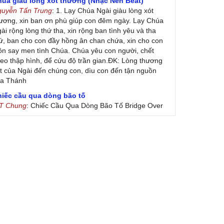
húa giàu lòng xót thương (Nhạc Nền Beat)
guyễn Tấn Trung
: 1. Lạy Chúa Ngài giàu lòng xót
ương, xin ban ơn phù giúp con đêm ngày. Lạy Chúa
ài rộng lòng thứ tha, xin rộng ban tình yêu và tha
ứ, ban cho con đầy hồng ân chan chứa, xin cho con
ôn say men tình Chúa. Chúa yêu con người, chết
eo thập hình, để cứu độ trần gian.ĐK: Lòng thương
t của Ngài đến chúng con, dìu con đến tận nguồn
ủa Thánh
hiếc cầu qua dòng bão tố
 T Chung
: Chiếc Cầu Qua Dòng Bão Tố Bridge Over
oubled Water by Simon & Garfunkel (Released
nuary 26, 1970) Lời Việt: Nhạc Sĩ Vũ Đức Nghiêm
ình Bày: Chung Tử Lưu
 Colores! (Lời Việt)
on Vu
: Bài hát có lời chưa.Cám ơn