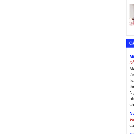
C
M
D
Má
là
tr
th
Ng
nh
ch
Nư
V
c