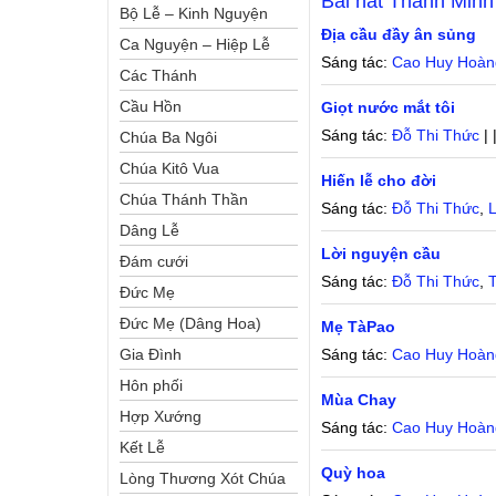
Bài hát
Thanh Minh
Bộ Lễ – Kinh Nguyện
Địa cầu đầy ân sủng
Ca Nguyện – Hiệp Lễ
Sáng tác:
Cao Huy Hoàn
Các Thánh
Cầu Hồn
Giọt nước mắt tôi
Sáng tác:
Đỗ Thi Thức
| 
Chúa Ba Ngôi
Chúa Kitô Vua
Hiến lễ cho đời
Chúa Thánh Thần
Sáng tác:
Đỗ Thi Thức
,
L
Dâng Lễ
Lời nguyện cầu
Đám cưới
Sáng tác:
Đỗ Thi Thức
,
Đức Mẹ
Đức Mẹ (Dâng Hoa)
Mẹ TàPao
Gia Đình
Sáng tác:
Cao Huy Hoàn
Hôn phối
Mùa Chay
Hợp Xướng
Sáng tác:
Cao Huy Hoàn
Kết Lễ
Quỳ hoa
Lòng Thương Xót Chúa