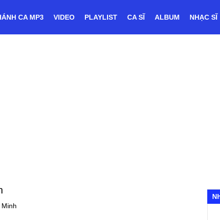
HÁNH CA MP3
VIDEO
PLAYLIST
CA SĨ
ALBUM
NHẠC SĨ
h
N
 Minh