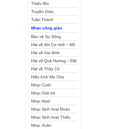
Thiếu Nhi
Truyền Giáo
Tuần Thánh
Nhạc công giáo
Bảo vệ Sự Sống
Hát về đời Cơ nhỡ – Mồ
côi
Hát về Gia đình
Hát về Quê Hương – Đất
Nước
Hát về Thầy Cô
Hiếu kính Mẹ Cha
Nhạc Cưới
Nhạc Giới trẻ
Nhạc Noel
Nhạc Sinh hoạt Đoàn
Thể Công Giáo
Nhạc Sinh hoạt Thiếu
Nhi
Nhạc Xuân