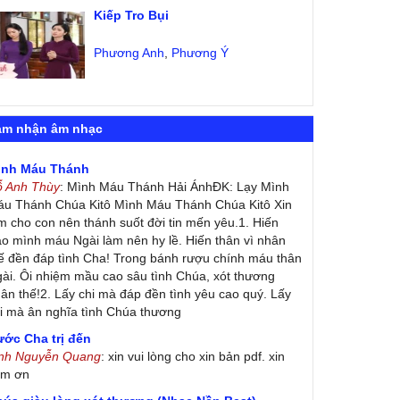
Kiếp Tro Bụi
Phương Anh
,
Phương Ý
ảm nhận âm nhạc
ình Máu Thánh
ỗ Anh Thùy
: Mình Máu Thánh Hải ÁnhĐK: Lạy Mình
u Thánh Chúa Kitô Mình Máu Thánh Chúa Kitô Xin
m cho con nên thánh suốt đời tin mến yêu.1. Hiến
ao mình máu Ngài làm nên hy lề. Hiến thân vì nhân
ế đền đáp tình Cha! Trong bánh rượu chính máu thân
ài. Ôi nhiệm mầu cao sâu tình Chúa, xót thương
ân thế!2. Lấy chi mà đáp đền tình yêu cao quý. Lấy
i mà ân nghĩa tình Chúa thương
ớc Cha trị đến
inh Nguyễn Quang
: xin vui lòng cho xin bản pdf. xin
ảm ơn