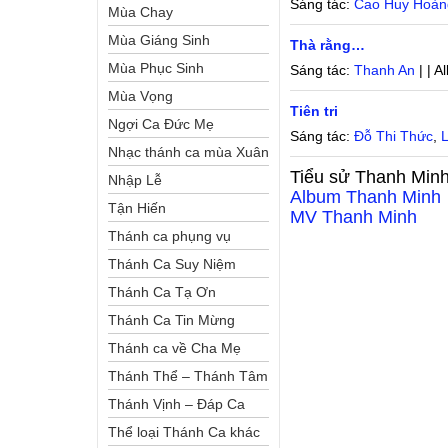
Sáng tác:
Cao Huy Hoàn
Mùa Chay
Mùa Giáng Sinh
Thà rằng…
Mùa Phục Sinh
Sáng tác:
Thanh An
| | 
Mùa Vọng
Tiên tri
Ngợi Ca Đức Mẹ
Sáng tác:
Đỗ Thi Thức
,
L
Nhạc thánh ca mùa Xuân
Tiểu sử
Thanh Min
Nhập Lễ
Album
Thanh Minh
Tận Hiến
MV
Thanh Minh
Thánh ca phụng vụ
Thánh Ca Suy Niệm
Thánh Ca Tạ Ơn
Thánh Ca Tin Mừng
Thánh ca về Cha Mẹ
Thánh Thể – Thánh Tâm
Thánh Vịnh – Đáp Ca
Thể loại Thánh Ca khác