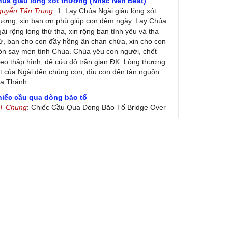
húa giàu lòng xót thương (Nhạc Nền Beat)
guyễn Tấn Trung
: 1. Lạy Chúa Ngài giàu lòng xót
ương, xin ban ơn phù giúp con đêm ngày. Lạy Chúa
ài rộng lòng thứ tha, xin rộng ban tình yêu và tha
ứ, ban cho con đầy hồng ân chan chứa, xin cho con
ôn say men tình Chúa. Chúa yêu con người, chết
eo thập hình, để cứu độ trần gian.ĐK: Lòng thương
t của Ngài đến chúng con, dìu con đến tận nguồn
ủa Thánh
hiếc cầu qua dòng bão tố
 T Chung
: Chiếc Cầu Qua Dòng Bão Tố Bridge Over
oubled Water by Simon & Garfunkel (Released
nuary 26, 1970) Lời Việt: Nhạc Sĩ Vũ Đức Nghiêm
ình Bày: Chung Tử Lưu
 Colores! (Lời Việt)
on Vu
: Bài hát có lời chưa.Cám ơn
ài ca dâng Mẹ
uc
: xin lòi bài hat ,bai ca dang me.gia ân
heo gương Mẹ, con lên đường
 Thúy Ngân
: xin cho con bản PDF bài này ạ