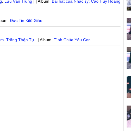
g
,
Lưu Văn Trung
| | Album:
Bài hát của Nhạc sỹ: Cao Huy Hoàng
Album:
Đức Tin Kitô Giáo
m. Trăng Thập Tự
| | Album:
Tình Chúa Yêu Con
h