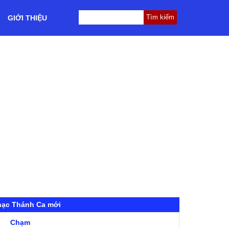
GIỚI THIỆU
hạc Thánh Ca mới
Chạm