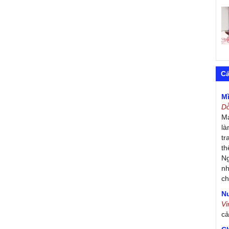
C
M
D
Má
là
tr
th
Ng
nh
ch
Nư
V
c