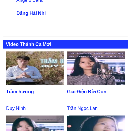
Angelo Band
Dâng Hài Nhi
Video Thánh Ca Mới
Trầm hương
Giai Điệu Đời Con
Duy Ninh
Trần Ngọc Lan