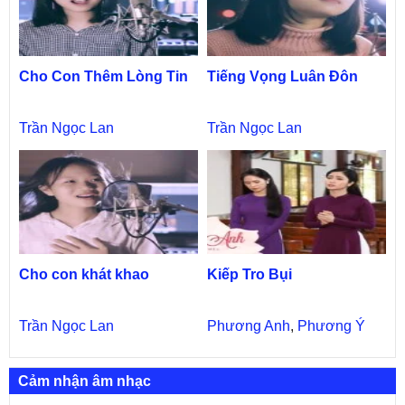
Cho Con Thêm Lòng Tin
Tiếng Vọng Luân Đôn
Trần Ngọc Lan
Trần Ngọc Lan
Cho con khát khao
Kiếp Tro Bụi
Trần Ngọc Lan
Phương Anh
,
Phương Ý
Cảm nhận âm nhạc