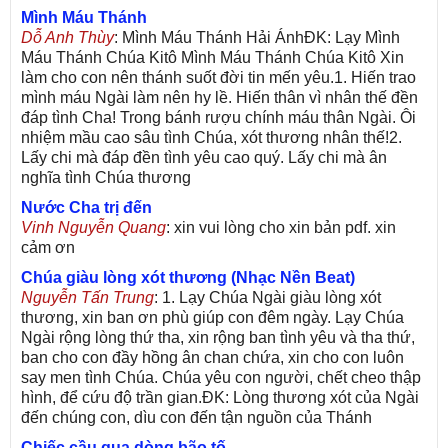
Mình Máu Thánh
Dỗ Anh Thùy
: Mình Máu Thánh Hải ÁnhĐK: Lạy Mình
Máu Thánh Chúa Kitô Mình Máu Thánh Chúa Kitô Xin
làm cho con nên thánh suốt đời tin mến yêu.1. Hiến trao
mình máu Ngài làm nên hy lề. Hiến thân vì nhân thế đền
đáp tình Cha! Trong bánh rượu chính máu thân Ngài. Ôi
nhiệm mầu cao sâu tình Chúa, xót thương nhân thế!2.
Lấy chi mà đáp đền tình yêu cao quý. Lấy chi mà ân
nghĩa tình Chúa thương
Nước Cha trị đến
Vinh Nguyễn Quang
: xin vui lòng cho xin bản pdf. xin
cảm ơn
Chúa giàu lòng xót thương (Nhạc Nền Beat)
Nguyễn Tấn Trung
: 1. Lạy Chúa Ngài giàu lòng xót
thương, xin ban ơn phù giúp con đêm ngày. Lạy Chúa
Ngài rộng lòng thứ tha, xin rộng ban tình yêu và tha thứ,
ban cho con đầy hồng ân chan chứa, xin cho con luôn
say men tình Chúa. Chúa yêu con người, chết cheo thập
hình, để cứu độ trần gian.ĐK: Lòng thương xót của Ngài
đến chúng con, dìu con đến tận nguồn của Thánh
Chiếc cầu qua dòng bão tố