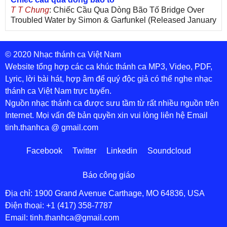
T T Chung
: Chiếc Cầu Qua Dòng Bão Tố Bridge Over
Troubled Water by Simon & Garfunkel (Released January
26, 1970) Lời Việt: Nhạc Sĩ Vũ Đức Nghiêm Trình Bày:
Chung Tử Lưu
© 2020 Nhạc thánh ca Việt Nam
De Colores! (Lời Việt)
Son Vu
: Bài hát có lời chưa.Cám ơn
Website tổng hợp các ca khúc thánh ca MP3, Video, PDF,
Lyric, lời bài hát, hợp âm để quý độc giả có thể nghe nhạc
thánh ca Việt Nam trực tuyến.
Nguồn nhạc thánh ca được sưu tầm từ rất nhiều nguồn trên
Internet. Mọi vấn đề bản quyền xin vui lòng liên hệ Email
tinh.thanhca @ gmail.com
Facebook
Twitter
Linkedin
Soundcloud
Báo công giáo
Địa chỉ: 1900 Grand Avenue Carthage, MO 64836, USA
Điện thoại: +1 (417) 358-7787
Email: tinh.thanhca@gmail.com