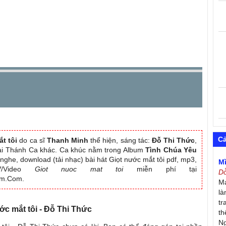
C
t tôi
do ca sĩ
Thanh Minh
thể hiện, sáng tác:
Đỗ Thi Thức
,
loại Thánh Ca khác. Ca khúc nằm trong Album
Tình Chúa Yêu
 nghe, download (tải nhạc) bài hát Giọt nước mắt tôi pdf, mp3,
M
 MV/Video
Giot nuoc mat toi
miễn phí tại
D
am.Com.
Má
là
tr
ước mắt tôi - Đỗ Thi Thức
th
Ng