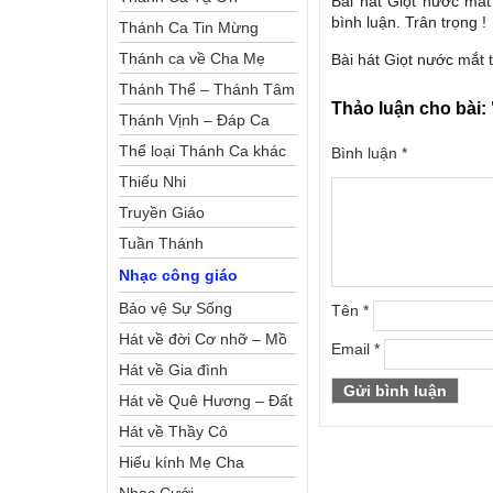
Bài hát Giọt nước mắt
bình luận. Trân trọng !
Thánh Ca Tin Mừng
Thánh ca về Cha Mẹ
Bài hát Giọt nước mắt 
Thánh Thể – Thánh Tâm
Thảo luận cho bài:
Thánh Vịnh – Đáp Ca
Thể loại Thánh Ca khác
Bình luận
*
Thiếu Nhi
Truyền Giáo
Tuần Thánh
Nhạc công giáo
Bảo vệ Sự Sống
Tên
*
Hát về đời Cơ nhỡ – Mồ
Email
*
côi
Hát về Gia đình
Hát về Quê Hương – Đất
Nước
Hát về Thầy Cô
Hiếu kính Mẹ Cha