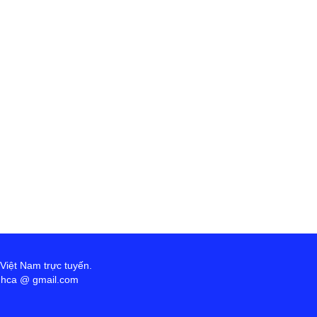
u độ của ta. Nơi Ngài ơn cứu độ của ta sức sống của
 phục sinh của chúng ta. 1. Không có tình nào cao
n là chết cho người, cho người mình yêu. Ôi lạy
úa Giê-su Ki-Tô Chịu đóng Đính Đối tượng duy
 Việt Nam trực tuyến.
anhca @ gmail.com