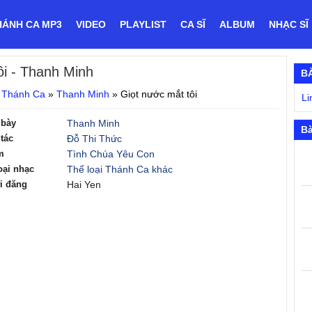
HÁNH CA MP3
VIDEO
PLAYLIST
CA SĨ
ALBUM
NHẠC SĨ
ôi
- Thanh Minh
B
 Thánh Ca
»
Thanh Minh
»
Giọt nước mắt tôi
Li
 bày
Thanh Minh
Bà
tác
Đỗ Thi Thức
m
Tình Chúa Yêu Con
oại nhạc
Thể loại Thánh Ca khác
i đăng
Hai Yen