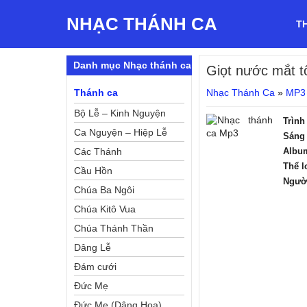
NHẠC THÁNH CA
T
Danh mục Nhạc thánh ca
Giọt nước mắt t
Thánh ca
Nhạc Thánh Ca
»
MP3
Bộ Lễ – Kinh Nguyện
Trình
Ca Nguyện – Hiệp Lễ
Sáng 
Các Thánh
Albu
Thể l
Cầu Hồn
Ngườ
Chúa Ba Ngôi
Chúa Kitô Vua
Chúa Thánh Thần
Dâng Lễ
Đám cưới
Đức Mẹ
Đức Mẹ (Dâng Hoa)