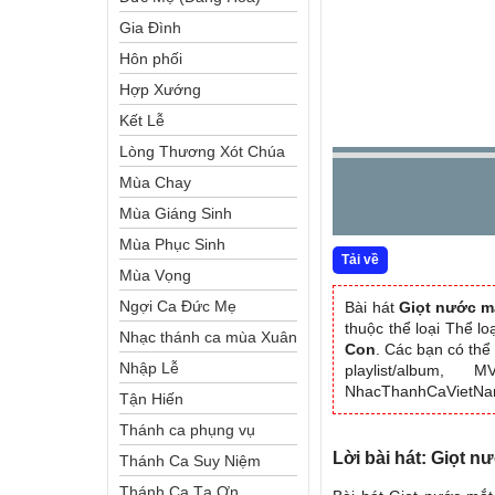
Gia Đình
Hôn phối
Hợp Xướng
Kết Lễ
Lòng Thương Xót Chúa
Mùa Chay
Mùa Giáng Sinh
Mùa Phục Sinh
Tải về
Mùa Vọng
Ngợi Ca Đức Mẹ
Bài hát
Giọt nước mắ
thuộc thể loại Thể 
Nhạc thánh ca mùa Xuân
Con
. Các bạn có thể
Nhập Lễ
playlist/album,
NhacThanhCaVietN
Tận Hiến
Thánh ca phụng vụ
Lời bài hát: Giọt n
Thánh Ca Suy Niệm
Thánh Ca Tạ Ơn