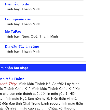
Hiến lễ cho đời
Trình bày: Thanh Minh
Lời nguyện cầu
Trình bày: Thanh Minh
Mẹ TàPao
Trình bày: Ngọc Quế, Thanh Minh
Địa cầu đầy ân sủng
Trình bày: Thanh Minh
ảm nhận âm nhạc
ình Máu Thánh
ỗ Anh Thùy
: Mình Máu Thánh Hải ÁnhĐK: Lạy Mình
u Thánh Chúa Kitô Mình Máu Thánh Chúa Kitô Xin
m cho con nên thánh suốt đời tin mến yêu.1. Hiến
ao mình máu Ngài làm nên hy lề. Hiến thân vì nhân
ế đền đáp tình Cha! Trong bánh rượu chính máu thân
ài. Ôi nhiệm mầu cao sâu tình Chúa, xót thương