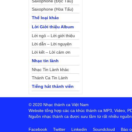
Saxophone (Độc Tấu)
Saxophone (Hòa Tấu)
Thể loại khác
Lời Giới thiệu Album
Lời ngỏ – Lời giới thiệu
Lời dẫn – Lời nguyện
Lời kết – Lời cảm ơn
Nhạc tin lành
Nhạc Tin Lành khác
Thánh Ca Tin Lành
Tiếng hát thành viên
© 2020 Nhạc thánh ca Việt Nam
Website tổng hợp các ca khúc thánh ca MP3, Video, PDF,
Nguồn nhạc thánh ca được sưu tầm từ rất nhiều nguồn t
Facebook
Twitter
Linkedin
Soundcloud
Báo c