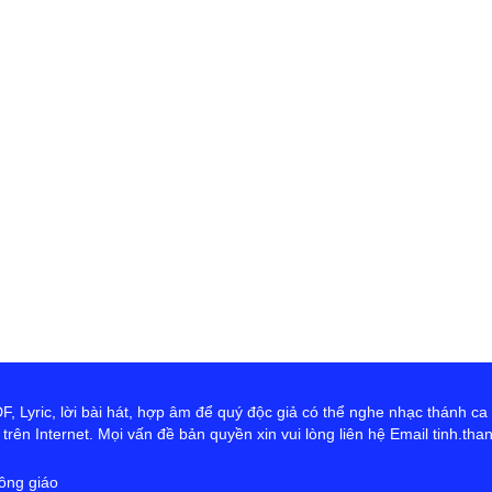
cứ
ta
hơ
Ch
 Lyric, lời bài hát, hợp âm để quý độc giả có thể nghe nhạc thánh ca
rên Internet. Mọi vấn đề bản quyền xin vui lòng liên hệ Email tinh.th
ông giáo