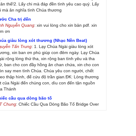
ân thế!2. Lấy chi mà đáp đền tình yêu cao quý. Lấy
i mà ân nghĩa tình Chúa thương
ớc Cha trị đến
inh Nguyễn Quang
: xin vui lòng cho xin bản pdf. xin
ảm ơn
húa giàu lòng xót thương (Nhạc Nền Beat)
guyễn Tấn Trung
: 1. Lạy Chúa Ngài giàu lòng xót
ương, xin ban ơn phù giúp con đêm ngày. Lạy Chúa
ài rộng lòng thứ tha, xin rộng ban tình yêu và tha
ứ, ban cho con đầy hồng ân chan chứa, xin cho con
ôn say men tình Chúa. Chúa yêu con người, chết
eo thập hình, để cứu độ trần gian.ĐK: Lòng thương
t của Ngài đến chúng con, dìu con đến tận nguồn
ủa Thánh
hiếc cầu qua dòng bão tố
 T Chung
: Chiếc Cầu Qua Dòng Bão Tố Bridge Over
oubled Water by Simon & Garfunkel (Released
nuary 26, 1970) Lời Việt: Nhạc Sĩ Vũ Đức Nghiêm
ình Bày: Chung Tử Lưu
 Colores! (Lời Việt)