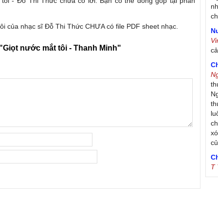
 tôi - Đỗ Thi Thức chưa có lời. Bạn có thể đóng góp tại phần
nh
ch
tôi của nhạc sĩ Đỗ Thi Thức CHƯA có file PDF sheet nhạc.
Nư
V
"Giọt nước mắt tôi - Thanh Minh"
c
C
N
th
Ng
th
lu
ch
xó
c
C
T
Tr
Ja
Tr
De