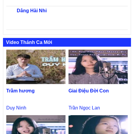
Dâng Hài Nhi
Video Thánh Ca Mới
Trầm hương
Giai Điệu Đời Con
Duy Ninh
Trần Ngọc Lan