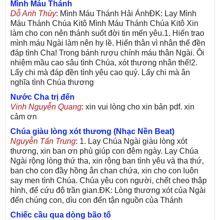
Mình Máu Thánh
Dỗ Anh Thùy
: Mình Máu Thánh Hải ÁnhĐK: Lạy Mình
Máu Thánh Chúa Kitô Mình Máu Thánh Chúa Kitô Xin
làm cho con nên thánh suốt đời tin mến yêu.1. Hiến trao
mình máu Ngài làm nên hy lề. Hiến thân vì nhân thế đền
đáp tình Cha! Trong bánh rượu chính máu thân Ngài. Ôi
nhiệm mầu cao sâu tình Chúa, xót thương nhân thế!2.
Lấy chi mà đáp đền tình yêu cao quý. Lấy chi mà ân
nghĩa tình Chúa thương
Nước Cha trị đến
Vinh Nguyễn Quang
: xin vui lòng cho xin bản pdf. xin
cảm ơn
Chúa giàu lòng xót thương (Nhạc Nền Beat)
Nguyễn Tấn Trung
: 1. Lạy Chúa Ngài giàu lòng xót
thương, xin ban ơn phù giúp con đêm ngày. Lạy Chúa
Ngài rộng lòng thứ tha, xin rộng ban tình yêu và tha thứ,
ban cho con đầy hồng ân chan chứa, xin cho con luôn
say men tình Chúa. Chúa yêu con người, chết cheo thập
hình, để cứu độ trần gian.ĐK: Lòng thương xót của Ngài
đến chúng con, dìu con đến tận nguồn của Thánh
Chiếc cầu qua dòng bão tố