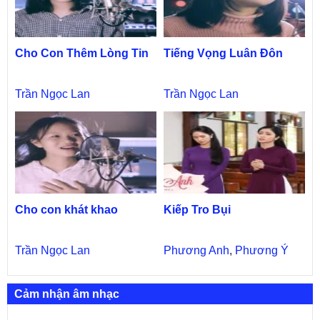
Cho Con Thêm Lòng Tin
Tiếng Vọng Luân Đôn
Trần Ngọc Lan
Trần Ngọc Lan
Cho con khát khao
Kiếp Tro Bụi
Trần Ngọc Lan
Phương Anh
,
Phương Ý
Cảm nhận âm nhạc