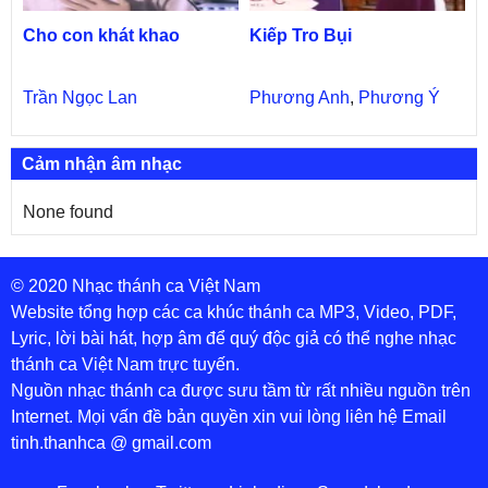
Cho con khát khao
Kiếp Tro Bụi
Trần Ngọc Lan
Phương Anh
,
Phương Ý
Cảm nhận âm nhạc
None found
© 2020 Nhạc thánh ca Việt Nam
Website tổng hợp các ca khúc thánh ca MP3, Video, PDF,
Lyric, lời bài hát, hợp âm để quý độc giả có thể nghe nhạc
thánh ca Việt Nam trực tuyến.
Nguồn nhạc thánh ca được sưu tầm từ rất nhiều nguồn trên
Internet. Mọi vấn đề bản quyền xin vui lòng liên hệ Email
tinh.thanhca @ gmail.com