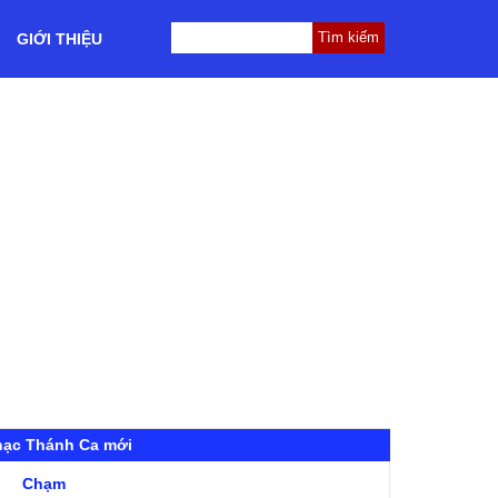
GIỚI THIỆU
hạc Thánh Ca mới
Chạm