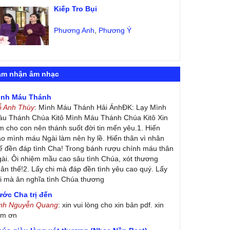
Kiếp Tro Bụi
Phương Anh
,
Phương Ý
ảm nhận âm nhạc
ình Máu Thánh
ỗ Anh Thùy
: Mình Máu Thánh Hải ÁnhĐK: Lạy Mình
u Thánh Chúa Kitô Mình Máu Thánh Chúa Kitô Xin
m cho con nên thánh suốt đời tin mến yêu.1. Hiến
ao mình máu Ngài làm nên hy lề. Hiến thân vì nhân
ế đền đáp tình Cha! Trong bánh rượu chính máu thân
ài. Ôi nhiệm mầu cao sâu tình Chúa, xót thương
ân thế!2. Lấy chi mà đáp đền tình yêu cao quý. Lấy
i mà ân nghĩa tình Chúa thương
ớc Cha trị đến
inh Nguyễn Quang
: xin vui lòng cho xin bản pdf. xin
ảm ơn