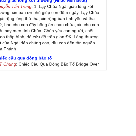
húa giàu lòng xót thương (Nhạc Nền Beat)
guyễn Tấn Trung
: 1. Lạy Chúa Ngài giàu lòng xót
ương, xin ban ơn phù giúp con đêm ngày. Lạy Chúa
ài rộng lòng thứ tha, xin rộng ban tình yêu và tha
ứ, ban cho con đầy hồng ân chan chứa, xin cho con
ôn say men tình Chúa. Chúa yêu con người, chết
eo thập hình, để cứu độ trần gian.ĐK: Lòng thương
t của Ngài đến chúng con, dìu con đến tận nguồn
ủa Thánh
hiếc cầu qua dòng bão tố
 T Chung
: Chiếc Cầu Qua Dòng Bão Tố Bridge Over
oubled Water by Simon & Garfunkel (Released
nuary 26, 1970) Lời Việt: Nhạc Sĩ Vũ Đức Nghiêm
ình Bày: Chung Tử Lưu
 Colores! (Lời Việt)
on Vu
: Bài hát có lời chưa.Cám ơn
ài ca dâng Mẹ
uc
: xin lòi bài hat ,bai ca dang me.gia ân
heo gương Mẹ, con lên đường
 Thúy Ngân
: xin cho con bản PDF bài này ạ