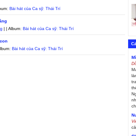
lbum:
Bài hát của Ca sỹ: Thái Trí
Vâng
ng
| | Album:
Bài hát của Ca sỹ: Thái Trí
 con
C
Album:
Bài hát của Ca sỹ: Thái Trí
M
D
Má
là
tr
th
Ng
nh
ch
Nư
V
c