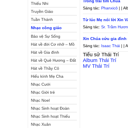
Trong trái tim Chúa
Thiếu Nhi
Sáng tác:
Phanxicô
| | A
Truyền Giáo
Tuần Thánh
Từ lúc Mẹ nói lời Xin 
Sáng tác:
Sr. Trầm Hươ
Nhạc công giáo
Bảo vệ Sự Sống
Xin Chúa cứu gia đình
Hát về đời Cơ nhỡ – Mồ
Sáng tác:
Isaac Thái
| | 
côi
Hát về Gia đình
Tiểu sử
Thái Trí
Album
Thái Trí
Hát về Quê Hương – Đất
MV
Thái Trí
Nước
Hát về Thầy Cô
Hiếu kính Mẹ Cha
Nhạc Cưới
Nhạc Giới trẻ
Nhạc Noel
Nhạc Sinh hoạt Đoàn
Thể Công Giáo
Nhạc Sinh hoạt Thiếu
Nhi
Nhạc Xuân