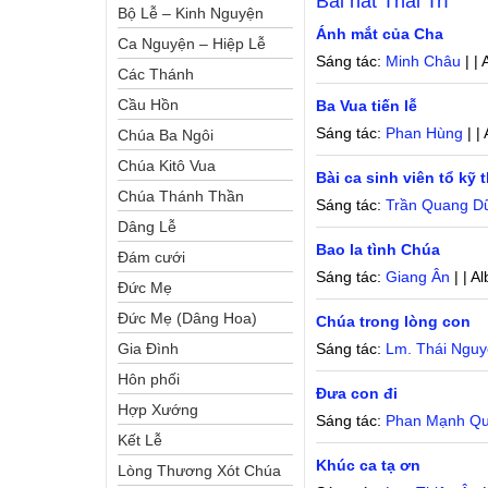
Bài hát
Thái Trí
Bộ Lễ – Kinh Nguyện
Ánh mắt của Cha
Ca Nguyện – Hiệp Lễ
Sáng tác:
Minh Châu
| |
Các Thánh
Cầu Hồn
Ba Vua tiến lễ
Sáng tác:
Phan Hùng
| |
Chúa Ba Ngôi
Chúa Kitô Vua
Bài ca sinh viên tổ kỹ 
Chúa Thánh Thần
Sáng tác:
Trần Quang D
Dâng Lễ
Bao la tình Chúa
Đám cưới
Sáng tác:
Giang Ân
| | A
Đức Mẹ
Đức Mẹ (Dâng Hoa)
Chúa trong lòng con
Gia Đình
Sáng tác:
Lm. Thái Ngu
Hôn phối
Đưa con đi
Hợp Xướng
Sáng tác:
Phan Mạnh Q
Kết Lễ
Khúc ca tạ ơn
Lòng Thương Xót Chúa