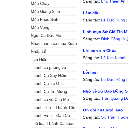
Sáng tác:
Lm. Thiên Ân
|
Mùa Chay
Mùa Giáng Sinh
Làm dấu
Mùa Phục Sinh
Sáng tác:
Lê Đức Hùng
|
Mùa Vọng
Linh mục Sứ Giả Tin 
Ngợi Ca Đức Mẹ
Sáng tác:
Đinh Công Hu
Nhạc thánh ca mùa Xuân
Lời con xin Chúa
Nhập Lễ
Sáng tác:
Lê Kim Khánh
Tận Hiến
Thánh ca phụng vụ
Lỗi hẹn
Thánh Ca Suy Niệm
Sáng tác:
Lê Đức Hùng
|
Thánh Ca Tạ Ơn
Nhớ về xứ Đạo Đồng 
Thánh Ca Tin Mừng
Sáng tác:
Trần Quang D
Thánh ca về Cha Mẹ
Thánh Thể – Thánh Tâm
Ơn gọi của ngôi sao
Thánh Vịnh – Đáp Ca
Sáng tác:
Sr. Trầm Hươ
Thể loại Thánh Ca khác