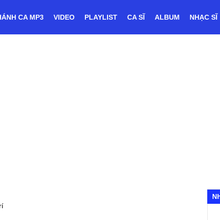
HÁNH CA MP3
VIDEO
PLAYLIST
CA SĨ
ALBUM
NHẠC SĨ
N
rí