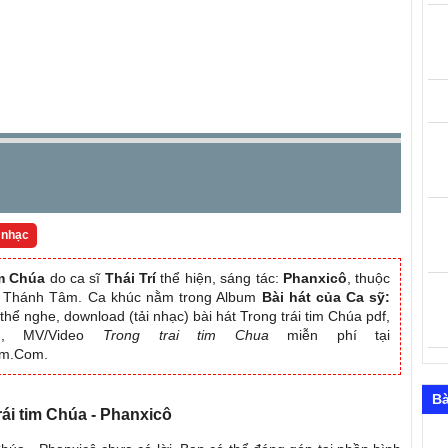
 nhạc
im Chúa
do ca sĩ
Thái Trí
thể hiện, sáng tác:
Phanxicô
, thuộc
 - Thánh Tâm. Ca khúc nằm trong Album
Bài hát của Ca sỹ:
thể nghe, download (tải nhạc) bài hát Trong trái tim Chúa pdf,
bum, MV/Video
Trong trai tim Chua
miễn phí tại
am.Com.
Bà
trái tim Chúa - Phanxicô