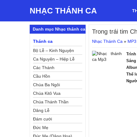
NHẠC THÁNH CA
T
Danh mục Nhạc thánh ca
Trong trái tim C
Thánh ca
Nhạc Thánh Ca
»
MP3
Bộ Lễ – Kinh Nguyện
Trình
Ca Nguyện – Hiệp Lễ
Sáng 
Các Thánh
Albu
Thể l
Cầu Hồn
Ngườ
Chúa Ba Ngôi
Chúa Kitô Vua
Chúa Thánh Thần
Dâng Lễ
Đám cưới
Đức Mẹ
Đức Mẹ (Dâng Hoa)