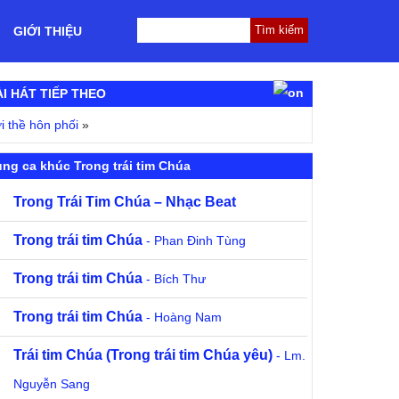
GIỚI THIỆU
ÀI HÁT TIẾP THEO
i thề hôn phối
»
ng ca khúc Trong trái tim Chúa
Trong Trái Tim Chúa – Nhạc Beat
Trong trái tim Chúa
- Phan Đinh Tùng
Trong trái tim Chúa
- Bích Thư
Trong trái tim Chúa
- Hoàng Nam
Trái tim Chúa (Trong trái tim Chúa yêu)
- Lm.
Nguyễn Sang