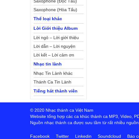
Saxophone (Độc Tấu)
Saxophone (Hòa Tấu)
Thể loại khác
Lời Giới thiệu Album
Lời ngỏ – Lời giới thiệu
Lời dẫn – Lời nguyện
Lời kết – Lời cảm ơn
Nhạc tin lành
Nhạc Tin Lành khác
Thánh Ca Tin Lành
Tiếng hát thành viên
© 2020 Nhạc thánh ca Việt Nam
Website tổng hợp các ca khúc thánh ca MP3, Video, PDF,
Nguồn nhạc thánh ca được sưu tầm từ rất nhiều nguồn t
Facebook
Twitter
Linkedin
Soundcloud
Báo c