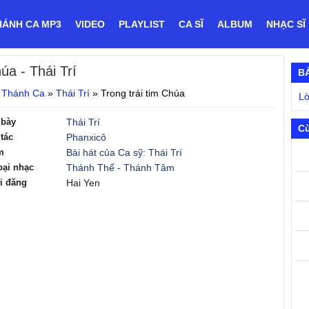
HÁNH CA MP3
VIDEO
PLAYLIST
CA SĨ
ALBUM
NHẠC SĨ
húa
- Thái Trí
B
 Thánh Ca
»
Thái Trí
»
Trong trái tim Chúa
Lờ
 bày
Thái Trí
Cù
tác
Phanxicô
m
Bài hát của Ca sỹ: Thái Trí
oại nhạc
Thánh Thể - Thánh Tâm
i đăng
Hai Yen