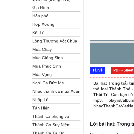
Gia Đình
Hôn phối
Hợp Xướng
Kết Lễ
Lòng Thương Xót Chúa
Mùa Chay
Mùa Giáng Sinh
Mùa Phục Sinh
Tải về
PDF - Sheet
Mùa Vọng
Ngợi Ca Đức Mẹ
Bài hát
Trong trái t
thể loại Thánh Thể
Nhạc thánh ca mùa Xuân
Thái Trí
. Các bạn có 
Nhập Lễ
mp3, playlist/al
NhacThanhCaVietN
Tận Hiến
Thánh ca phụng vụ
Lời bài hát: Trong 
Thánh Ca Suy Niệm
Thánh Ca Tạ Ơn