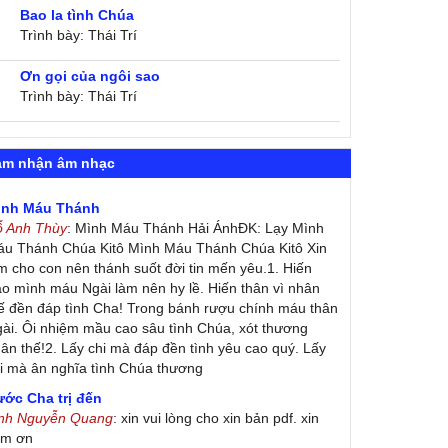
Bao la tình Chúa
Trình bày: Thái Trí
Ơn gọi của ngôi sao
Trình bày: Thái Trí
ảm nhận âm nhạc
ình Máu Thánh
ỗ Anh Thùy
: Mình Máu Thánh Hải ÁnhĐK: Lạy Mình
u Thánh Chúa Kitô Mình Máu Thánh Chúa Kitô Xin
m cho con nên thánh suốt đời tin mến yêu.1. Hiến
ao mình máu Ngài làm nên hy lề. Hiến thân vì nhân
ế đền đáp tình Cha! Trong bánh rượu chính máu thân
ài. Ôi nhiệm mầu cao sâu tình Chúa, xót thương
ân thế!2. Lấy chi mà đáp đền tình yêu cao quý. Lấy
i mà ân nghĩa tình Chúa thương
ớc Cha trị đến
inh Nguyễn Quang
: xin vui lòng cho xin bản pdf. xin
ảm ơn