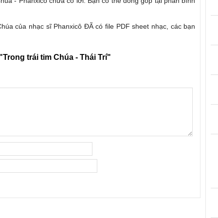
 Chúa - Phanxicô chưa có lời. Bạn có thể đóng góp tại phần bình
 Chúa của nhạc sĩ Phanxicô ĐÃ có file PDF sheet nhạc, các bạn
"Trong trái tim Chúa - Thái Trí"