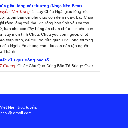
húa giàu lòng xót thương (Nhạc Nền Beat)
guyễn Tấn Trung
: 1. Lạy Chúa Ngài giàu lòng xót
ương, xin ban ơn phù giúp con đêm ngày. Lạy Chúa
ài rộng lòng thứ tha, xin rộng ban tình yêu và tha
ứ, ban cho con đầy hồng ân chan chứa, xin cho con
ôn say men tình Chúa. Chúa yêu con người, chết
eo thập hình, để cứu độ trần gian.ĐK: Lòng thương
t của Ngài đến chúng con, dìu con đến tận nguồn
ủa Thánh
hiếc cầu qua dòng bão tố
 T Chung
: Chiếc Cầu Qua Dòng Bão Tố Bridge Over
oubled Water by Simon & Garfunkel (Released
nuary 26, 1970) Lời Việt: Nhạc Sĩ Vũ Đức Nghiêm
ình Bày: Chung Tử Lưu
 Colores! (Lời Việt)
on Vu
: Bài hát có lời chưa.Cám ơn
ài ca dâng Mẹ
 Việt Nam trực tuyến.
uc
: xin lòi bài hat ,bai ca dang me.gia ân
anhca @ gmail.com
heo gương Mẹ, con lên đường
 Thúy Ngân
: xin cho con bản PDF bài này ạ