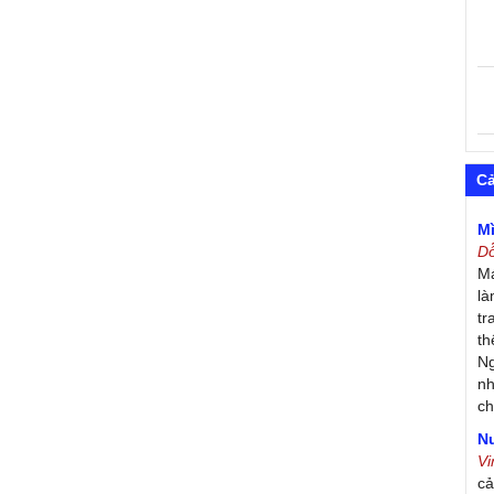
C
M
D
Má
là
tr
th
Ng
nh
ch
Nư
V
c