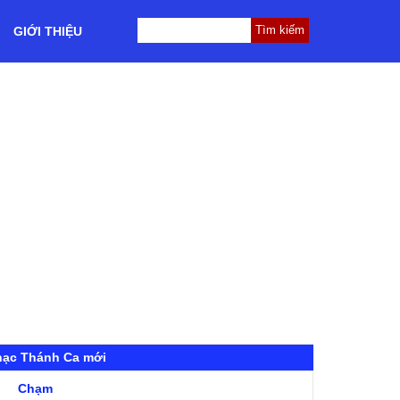
GIỚI THIỆU
hạc Thánh Ca mới
Chạm