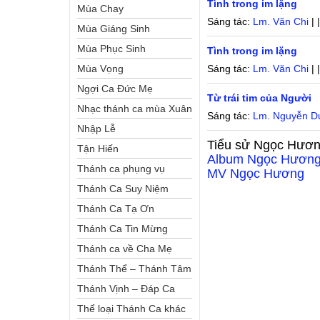
Tình trong im lặng
Mùa Chay
Sáng tác:
Lm. Văn Chi
| 
Mùa Giáng Sinh
Mùa Phục Sinh
Tình trong im lặng
Mùa Vọng
Sáng tác:
Lm. Văn Chi
| 
Ngợi Ca Đức Mẹ
Từ trái tim của Người
Nhạc thánh ca mùa Xuân
Sáng tác:
Lm. Nguyễn D
Nhập Lễ
Tiểu sử
Ngọc Hươ
Tận Hiến
Album
Ngọc Hươn
Thánh ca phụng vụ
MV
Ngọc Hương
Thánh Ca Suy Niệm
Thánh Ca Tạ Ơn
Thánh Ca Tin Mừng
Thánh ca về Cha Mẹ
Thánh Thể – Thánh Tâm
Thánh Vịnh – Đáp Ca
Thể loại Thánh Ca khác