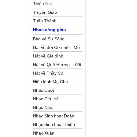
Thiếu Nhi
Truyền Giáo
Tuần Thánh
Nhạc công giáo
Bảo vệ Sự Sống
Hát về đời Cơ nhỡ – Mồ
côi
Hát về Gia đình
Hát về Quê Hương – Đất
Nước
Hát về Thầy Cô
Hiếu kính Mẹ Cha
Nhạc Cưới
Nhạc Giới trẻ
Nhạc Noel
Nhạc Sinh hoạt Đoàn
Thể Công Giáo
Nhạc Sinh hoạt Thiếu
Nhi
Nhạc Xuân