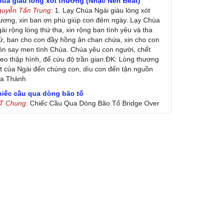
húa giàu lòng xót thương (Nhạc Nền Beat)
guyễn Tấn Trung
: 1. Lạy Chúa Ngài giàu lòng xót
ương, xin ban ơn phù giúp con đêm ngày. Lạy Chúa
ài rộng lòng thứ tha, xin rộng ban tình yêu và tha
ứ, ban cho con đầy hồng ân chan chứa, xin cho con
ôn say men tình Chúa. Chúa yêu con người, chết
eo thập hình, để cứu độ trần gian.ĐK: Lòng thương
t của Ngài đến chúng con, dìu con đến tận nguồn
ủa Thánh
hiếc cầu qua dòng bão tố
 T Chung
: Chiếc Cầu Qua Dòng Bão Tố Bridge Over
oubled Water by Simon & Garfunkel (Released
nuary 26, 1970) Lời Việt: Nhạc Sĩ Vũ Đức Nghiêm
ình Bày: Chung Tử Lưu
 Colores! (Lời Việt)
on Vu
: Bài hát có lời chưa.Cám ơn
ài ca dâng Mẹ
uc
: xin lòi bài hat ,bai ca dang me.gia ân
heo gương Mẹ, con lên đường
 Thúy Ngân
: xin cho con bản PDF bài này ạ