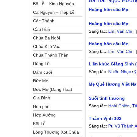
Bài hát
Ngọc Hươn
Bộ Lễ – Kinh Nguyện
Hoàng hôn cầu Mẹ
Ca Nguyện – Hiệp Lễ
Các Thánh
Hoàng hôn cầu Mẹ
Cầu Hồn
Sáng tác:
Lm. Văn Chi
| 
Chúa Ba Ngôi
Hoàng hôn cầu Mẹ
Chúa Kitô Vua
Sáng tác:
Lm. Văn Chi
| 
Chúa Thánh Thần
Dâng Lễ
Liên khúc Giáng Sinh 
Sáng tác:
Nhiều Nhạc sỹ
Đám cưới
Đức Mẹ
Mẹ Quê Hương Việt Nam
Đức Mẹ (Dâng Hoa)
Gia Đình
Suối tình thương
Sáng tác:
Hoài Chiên
,
T
Hôn phối
Hợp Xướng
Thánh Vịnh 102
Kết Lễ
Sáng tác:
Pt. Vũ Thành 
Lòng Thương Xót Chúa