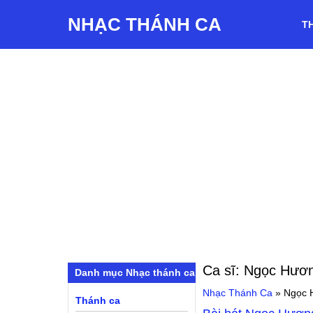
NHẠC THÁNH CA
T
Ca sĩ:
Ngọc Hươ
Danh mục Nhạc thánh ca
Nhạc Thánh Ca
»
Ngọc 
Thánh ca