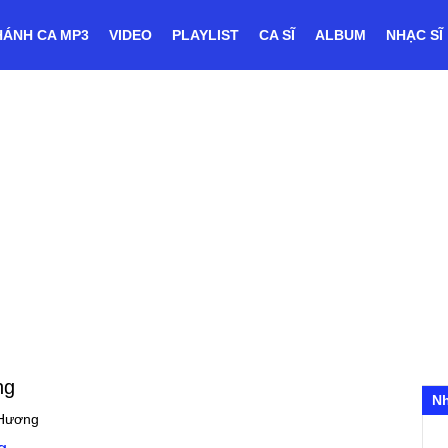
HÁNH CA MP3
VIDEO
PLAYLIST
CA SĨ
ALBUM
NHẠC SĨ
ng
N
Hương