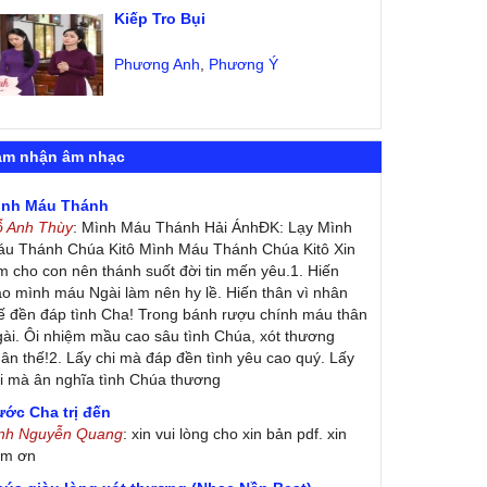
Kiếp Tro Bụi
Phương Anh
,
Phương Ý
ảm nhận âm nhạc
ình Máu Thánh
ỗ Anh Thùy
: Mình Máu Thánh Hải ÁnhĐK: Lạy Mình
u Thánh Chúa Kitô Mình Máu Thánh Chúa Kitô Xin
m cho con nên thánh suốt đời tin mến yêu.1. Hiến
ao mình máu Ngài làm nên hy lề. Hiến thân vì nhân
ế đền đáp tình Cha! Trong bánh rượu chính máu thân
ài. Ôi nhiệm mầu cao sâu tình Chúa, xót thương
ân thế!2. Lấy chi mà đáp đền tình yêu cao quý. Lấy
i mà ân nghĩa tình Chúa thương
ớc Cha trị đến
inh Nguyễn Quang
: xin vui lòng cho xin bản pdf. xin
ảm ơn