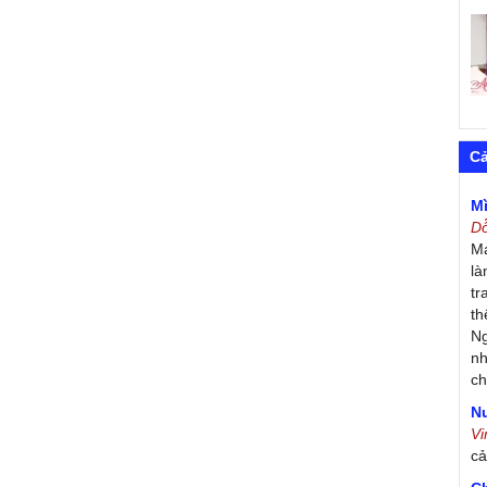
C
M
D
Má
là
tr
th
Ng
nh
ch
Nư
V
c