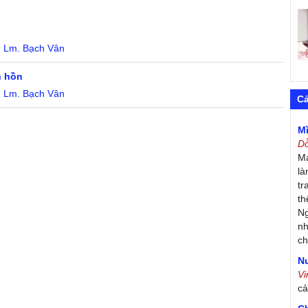
:
Lm. Bạch Vân
h hồn
:
Lm. Bạch Vân
C
M
D
Má
là
tr
th
Ng
nh
ch
Nư
V
c