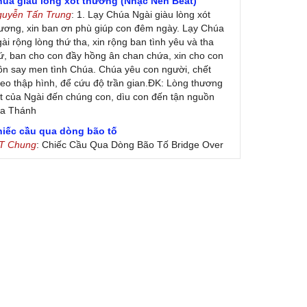
húa giàu lòng xót thương (Nhạc Nền Beat)
guyễn Tấn Trung
: 1. Lạy Chúa Ngài giàu lòng xót
ương, xin ban ơn phù giúp con đêm ngày. Lạy Chúa
ài rộng lòng thứ tha, xin rộng ban tình yêu và tha
ứ, ban cho con đầy hồng ân chan chứa, xin cho con
ôn say men tình Chúa. Chúa yêu con người, chết
eo thập hình, để cứu độ trần gian.ĐK: Lòng thương
t của Ngài đến chúng con, dìu con đến tận nguồn
ủa Thánh
hiếc cầu qua dòng bão tố
 T Chung
: Chiếc Cầu Qua Dòng Bão Tố Bridge Over
oubled Water by Simon & Garfunkel (Released
nuary 26, 1970) Lời Việt: Nhạc Sĩ Vũ Đức Nghiêm
ình Bày: Chung Tử Lưu
 Colores! (Lời Việt)
on Vu
: Bài hát có lời chưa.Cám ơn
ài ca dâng Mẹ
uc
: xin lòi bài hat ,bai ca dang me.gia ân
heo gương Mẹ, con lên đường
 Thúy Ngân
: xin cho con bản PDF bài này ạ