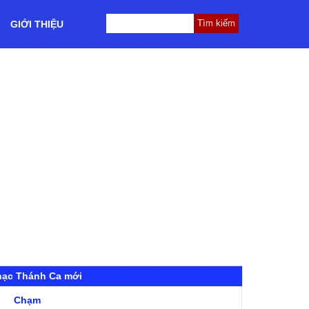
GIỚI THIỆU
hạc Thánh Ca mới
Chạm