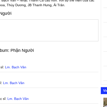
 Bạch Vân – Nhạc Thánh Ca cầu hồn. Với sự thể hiện của các
hoa, Thùy Dương, JB Thanh Hưng, Ái Trân.
Người
Album:
Phận Người
 sĩ:
Lm. Bạch Vân
ĩ:
Lm. Bạch Vân
Vi
c sĩ:
Lm. Bạch Vân