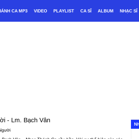
HÁNH CA MP3
VIDEO
PLAYLIST
CA SĨ
ALBUM
NHẠC SĨ
ời
- Lm. Bạch Vân
N
Người