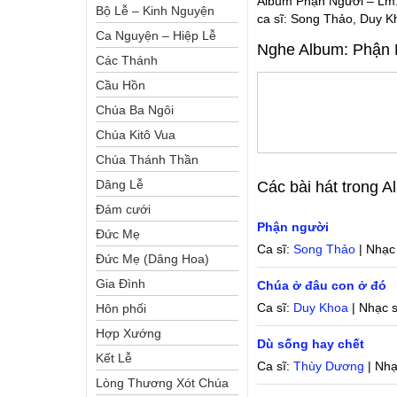
Album Phận Người – Lm.
Bộ Lễ – Kinh Nguyện
ca sĩ: Song Thảo, Duy K
Ca Nguyện – Hiệp Lễ
Nghe Album:
Phận 
Các Thánh
Cầu Hồn
Chúa Ba Ngôi
Chúa Kitô Vua
Chúa Thánh Thần
Dâng Lễ
Các bài hát trong 
Đám cưới
Phận người
Đức Mẹ
Ca sĩ:
Song Thảo
| Nhạc
Đức Mẹ (Dâng Hoa)
Gia Đình
Chúa ở đâu con ở đó
Ca sĩ:
Duy Khoa
| Nhạc s
Hôn phối
Hợp Xướng
Dù sống hay chết
Kết Lễ
Ca sĩ:
Thùy Dương
| Nhạ
Lòng Thương Xót Chúa