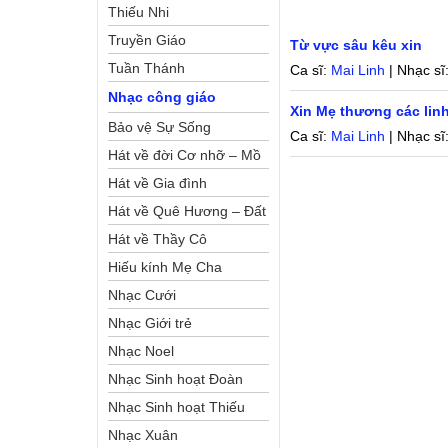
Thiếu Nhi
Truyền Giáo
Từ vực sâu kêu xin
Tuần Thánh
Ca sĩ:
Mai Linh
| Nhạc sĩ
Nhạc công giáo
Xin Mẹ thương các lin
Bảo vệ Sự Sống
Ca sĩ:
Mai Linh
| Nhạc sĩ
Hát về đời Cơ nhỡ – Mồ
côi
Hát về Gia đình
Hát về Quê Hương – Đất
Nước
Hát về Thầy Cô
Hiếu kính Mẹ Cha
Nhạc Cưới
Nhạc Giới trẻ
Nhạc Noel
Nhạc Sinh hoạt Đoàn
Thể Công Giáo
Nhạc Sinh hoạt Thiếu
Nhi
Nhạc Xuân