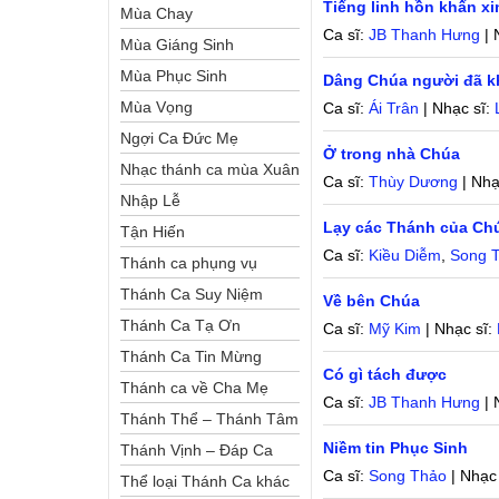
Tiếng linh hồn khấn x
Mùa Chay
Ca sĩ:
JB Thanh Hưng
| 
Mùa Giáng Sinh
Mùa Phục Sinh
Dâng Chúa người đã k
Mùa Vọng
Ca sĩ:
Ái Trân
| Nhạc sĩ:
Ngợi Ca Đức Mẹ
Ở trong nhà Chúa
Nhạc thánh ca mùa Xuân
Ca sĩ:
Thùy Dương
| Nhạ
Nhập Lễ
Lạy các Thánh của Ch
Tận Hiến
Ca sĩ:
Kiều Diễm
,
Song 
Thánh ca phụng vụ
Thánh Ca Suy Niệm
Về bên Chúa
Thánh Ca Tạ Ơn
Ca sĩ:
Mỹ Kim
| Nhạc sĩ:
Thánh Ca Tin Mừng
Có gì tách được
Thánh ca về Cha Mẹ
Ca sĩ:
JB Thanh Hưng
| 
Thánh Thể – Thánh Tâm
Niềm tin Phục Sinh
Thánh Vịnh – Đáp Ca
Ca sĩ:
Song Thảo
| Nhạc
Thể loại Thánh Ca khác