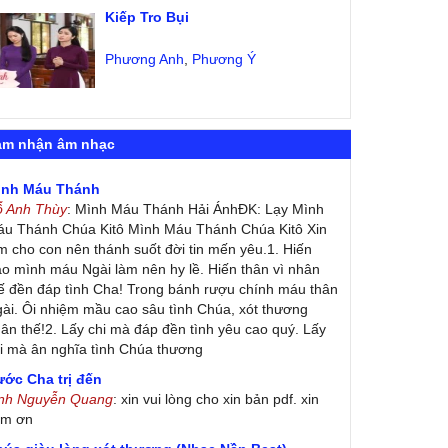
Kiếp Tro Bụi
Phương Anh
,
Phương Ý
ảm nhận âm nhạc
ình Máu Thánh
ỗ Anh Thùy
: Mình Máu Thánh Hải ÁnhĐK: Lạy Mình
u Thánh Chúa Kitô Mình Máu Thánh Chúa Kitô Xin
m cho con nên thánh suốt đời tin mến yêu.1. Hiến
ao mình máu Ngài làm nên hy lề. Hiến thân vì nhân
ế đền đáp tình Cha! Trong bánh rượu chính máu thân
ài. Ôi nhiệm mầu cao sâu tình Chúa, xót thương
ân thế!2. Lấy chi mà đáp đền tình yêu cao quý. Lấy
i mà ân nghĩa tình Chúa thương
ớc Cha trị đến
inh Nguyễn Quang
: xin vui lòng cho xin bản pdf. xin
ảm ơn