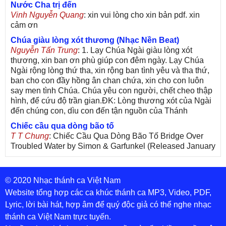
Nước Cha trị đến
Vinh Nguyễn Quang
: xin vui lòng cho xin bản pdf. xin
cảm ơn
Chúa giàu lòng xót thương (Nhạc Nền Beat)
Nguyễn Tấn Trung
: 1. Lạy Chúa Ngài giàu lòng xót
thương, xin ban ơn phù giúp con đêm ngày. Lạy Chúa
Ngài rộng lòng thứ tha, xin rộng ban tình yêu và tha thứ,
ban cho con đầy hồng ân chan chứa, xin cho con luôn
say men tình Chúa. Chúa yêu con người, chết cheo thập
hình, để cứu độ trần gian.ĐK: Lòng thương xót của Ngài
đến chúng con, dìu con đến tận nguồn của Thánh
Chiếc cầu qua dòng bão tố
T T Chung
: Chiếc Cầu Qua Dòng Bão Tố Bridge Over
Troubled Water by Simon & Garfunkel (Released January
26, 1970) Lời Việt: Nhạc Sĩ Vũ Đức Nghiêm Trình Bày:
Chung Tử Lưu
© 2020 Nhạc thánh ca Việt Nam
De Colores! (Lời Việt)
Son Vu
: Bài hát có lời chưa.Cám ơn
Website tổng hợp các ca khúc thánh ca MP3, Video, PDF,
Lyric, lời bài hát, hợp âm để quý độc giả có thể nghe nhạc
Bài ca dâng Mẹ
thánh ca Việt Nam trực tuyến.
thuc
: xin lòi bài hat ,bai ca dang me.gia ân