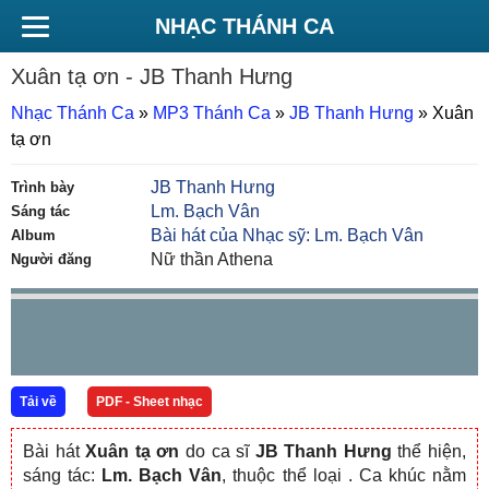
NHẠC THÁNH CA
Xuân tạ ơn
- JB Thanh Hưng
Nhạc Thánh Ca
»
MP3 Thánh Ca
»
JB Thanh Hưng
»
Xuân
tạ ơn
JB Thanh Hưng
Trình bày
Lm. Bạch Vân
Sáng tác
Bài hát của Nhạc sỹ: Lm. Bạch Vân
Album
Nữ thần Athena
Người đăng
Tải về
PDF - Sheet nhạc
Bài hát
Xuân tạ ơn
do ca sĩ
JB Thanh Hưng
thể hiện,
sáng tác:
Lm. Bạch Vân
, thuộc thể loại . Ca khúc nằm