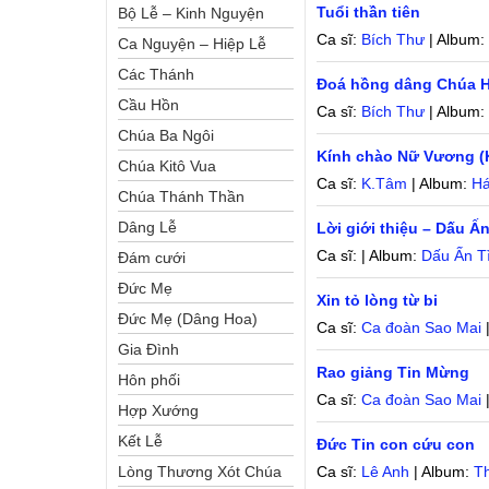
Tuổi thần tiên
Bộ Lễ – Kinh Nguyện
Ca sĩ:
Bích Thư
| Album
Ca Nguyện – Hiệp Lễ
Các Thánh
Đoá hồng dâng Chúa H
Cầu Hồn
Ca sĩ:
Bích Thư
| Album
Chúa Ba Ngôi
Kính chào Nữ Vương (
Chúa Kitô Vua
Ca sĩ:
K.Tâm
| Album:
Há
Chúa Thánh Thần
Dâng Lễ
Lời giới thiệu – Dấu Ấ
Ca sĩ: | Album:
Dấu Ấn T
Đám cưới
Đức Mẹ
Xin tỏ lòng từ bi
Đức Mẹ (Dâng Hoa)
Ca sĩ:
Ca đoàn Sao Mai
Gia Đình
Rao giảng Tin Mừng
Hôn phối
Ca sĩ:
Ca đoàn Sao Mai
Hợp Xướng
Kết Lễ
Đức Tin con cứu con
Lòng Thương Xót Chúa
Ca sĩ:
Lê Anh
| Album:
T