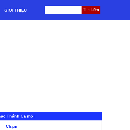
GIỚI THIỆU
hạc Thánh Ca mới
Chạm