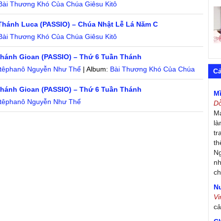
Bài Thương Khó Của Chúa Giêsu Kitô
Thánh Luca (PASSIO) – Chúa Nhật Lễ Lá Năm C
Bài Thương Khó Của Chúa Giêsu Kitô
thánh Gioan (PASSIO) – Thứ 6 Tuần Thánh
têphanô Nguyễn Như Thể
| Album:
Bài Thương Khó Của Chúa
C
thánh Gioan (PASSIO) – Thứ 6 Tuần Thánh
M
têphanô Nguyễn Như Thể
D
Má
là
tr
th
Ng
nh
ch
Nư
V
c