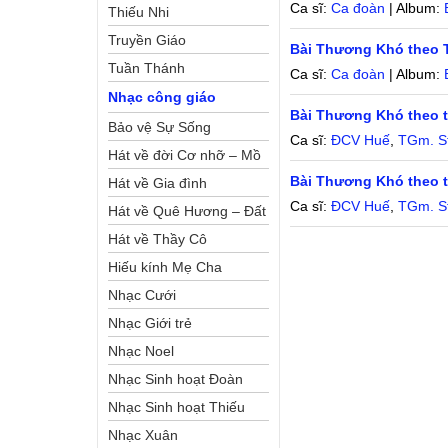
Ca sĩ:
Ca đoàn
| Album:
Thiếu Nhi
Truyền Giáo
Bài Thương Khó theo 
Tuần Thánh
Ca sĩ:
Ca đoàn
| Album:
Nhạc công giáo
Bài Thương Khó theo 
Bảo vệ Sự Sống
Ca sĩ:
ĐCV Huế
,
TGm. S
Hát về đời Cơ nhỡ – Mồ
Giêsu Kitô
Bài Thương Khó theo 
côi
Hát về Gia đình
Ca sĩ:
ĐCV Huế
,
TGm. S
Hát về Quê Hương – Đất
Nước
Hát về Thầy Cô
Hiếu kính Mẹ Cha
Nhạc Cưới
Nhạc Giới trẻ
Nhạc Noel
Nhạc Sinh hoạt Đoàn
Thể Công Giáo
Nhạc Sinh hoạt Thiếu
Nhi
Nhạc Xuân