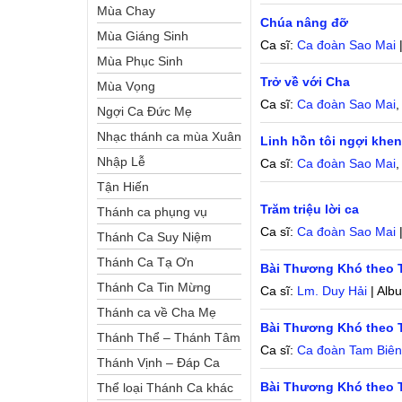
Mùa Chay
Chúa nâng đỡ
Mùa Giáng Sinh
Ca sĩ:
Ca đoàn Sao Mai
Mùa Phục Sinh
Trở về với Cha
Mùa Vọng
Ca sĩ:
Ca đoàn Sao Mai
Ngợi Ca Đức Mẹ
Nhạc thánh ca mùa Xuân
Linh hồn tôi ngợi khe
Nhập Lễ
Ca sĩ:
Ca đoàn Sao Mai
Tận Hiến
Trăm triệu lời ca
Thánh ca phụng vụ
Ca sĩ:
Ca đoàn Sao Mai
Thánh Ca Suy Niệm
Thánh Ca Tạ Ơn
Bài Thương Khó theo 
Thánh Ca Tin Mừng
Ca sĩ:
Lm. Duy Hải
| Alb
Thánh ca về Cha Mẹ
Bài Thương Khó theo 
Thánh Thể – Thánh Tâm
Ca sĩ:
Ca đoàn Tam Biê
Thánh Vịnh – Đáp Ca
Bài Thương Khó theo 
Thể loại Thánh Ca khác