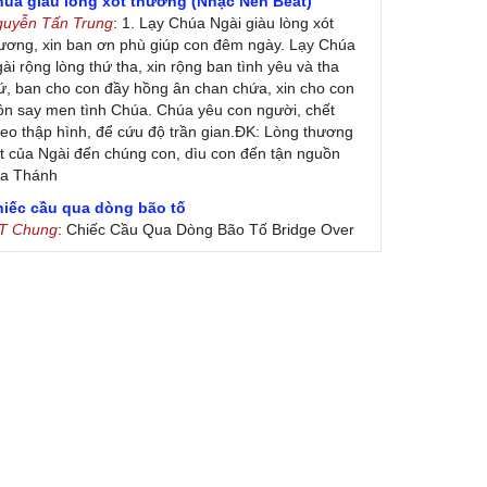
húa giàu lòng xót thương (Nhạc Nền Beat)
guyễn Tấn Trung
: 1. Lạy Chúa Ngài giàu lòng xót
ương, xin ban ơn phù giúp con đêm ngày. Lạy Chúa
ài rộng lòng thứ tha, xin rộng ban tình yêu và tha
ứ, ban cho con đầy hồng ân chan chứa, xin cho con
ôn say men tình Chúa. Chúa yêu con người, chết
eo thập hình, để cứu độ trần gian.ĐK: Lòng thương
t của Ngài đến chúng con, dìu con đến tận nguồn
ủa Thánh
hiếc cầu qua dòng bão tố
 T Chung
: Chiếc Cầu Qua Dòng Bão Tố Bridge Over
oubled Water by Simon & Garfunkel (Released
nuary 26, 1970) Lời Việt: Nhạc Sĩ Vũ Đức Nghiêm
ình Bày: Chung Tử Lưu
 Colores! (Lời Việt)
on Vu
: Bài hát có lời chưa.Cám ơn
ài ca dâng Mẹ
uc
: xin lòi bài hat ,bai ca dang me.gia ân
heo gương Mẹ, con lên đường
 Thúy Ngân
: xin cho con bản PDF bài này ạ