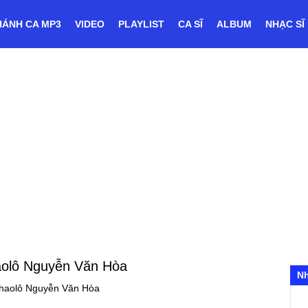
HÁNH CA MP3
VIDEO
PLAYLIST
CA SĨ
ALBUM
NHẠC SĨ
olô Nguyễn Văn Hòa
N
haolô Nguyễn Văn Hòa