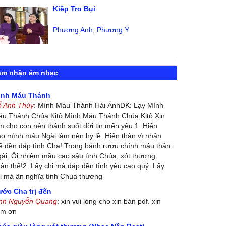
Kiếp Tro Bụi
Phương Anh
,
Phương Ý
ảm nhận âm nhạc
ình Máu Thánh
ỗ Anh Thùy
: Mình Máu Thánh Hải ÁnhĐK: Lạy Mình
u Thánh Chúa Kitô Mình Máu Thánh Chúa Kitô Xin
m cho con nên thánh suốt đời tin mến yêu.1. Hiến
ao mình máu Ngài làm nên hy lề. Hiến thân vì nhân
ế đền đáp tình Cha! Trong bánh rượu chính máu thân
ài. Ôi nhiệm mầu cao sâu tình Chúa, xót thương
ân thế!2. Lấy chi mà đáp đền tình yêu cao quý. Lấy
i mà ân nghĩa tình Chúa thương
ớc Cha trị đến
inh Nguyễn Quang
: xin vui lòng cho xin bản pdf. xin
ảm ơn