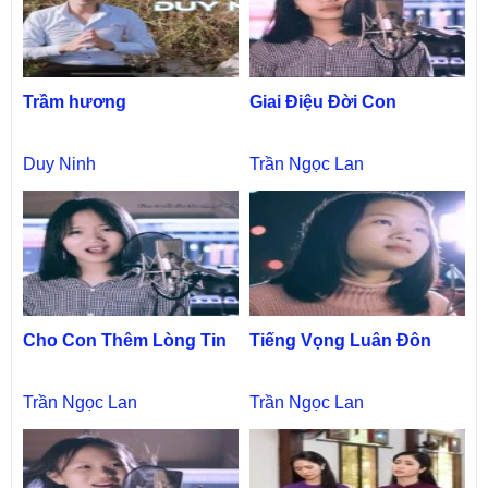
Trầm hương
Giai Điệu Đời Con
Duy Ninh
Trần Ngọc Lan
Cho Con Thêm Lòng Tin
Tiếng Vọng Luân Đôn
Trần Ngọc Lan
Trần Ngọc Lan