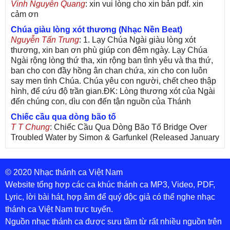
Vinh Nguyễn Quang
: xin vui lòng cho xin bản pdf. xin
cảm ơn
Chúa giàu lòng xót thương (Nhạc Nền Beat)
Nguyễn Tấn Trung
: 1. Lạy Chúa Ngài giàu lòng xót
thương, xin ban ơn phù giúp con đêm ngày. Lạy Chúa
Ngài rộng lòng thứ tha, xin rộng ban tình yêu và tha thứ,
ban cho con đầy hồng ân chan chứa, xin cho con luôn
say men tình Chúa. Chúa yêu con người, chết cheo thập
hình, để cứu độ trần gian.ĐK: Lòng thương xót của Ngài
đến chúng con, dìu con đến tận nguồn của Thánh
Chiếc cầu qua dòng bão tố
T T Chung
: Chiếc Cầu Qua Dòng Bão Tố Bridge Over
Troubled Water by Simon & Garfunkel (Released January
26, 1970) Lời Việt: Nhạc Sĩ Vũ Đức Nghiêm Trình Bày:
Chung Tử Lưu
© 2020 Nhạc thánh ca Việt Nam
De Colores! (Lời Việt)
Son Vu
: Bài hát có lời chưa.Cám ơn
Website tổng hợp các ca khúc thánh ca MP3, Video, PDF,
Lyric, lời bài hát, hợp âm để quý độc giả có thể nghe nhạc
Bài ca dâng Mẹ
thánh ca Việt Nam trực tuyến.
thuc
: xin lòi bài hat ,bai ca dang me.gia ân
Nguồn nhạc thánh ca được sưu tầm từ rất nhiều nguồn trên
Theo gương Mẹ, con lên đường