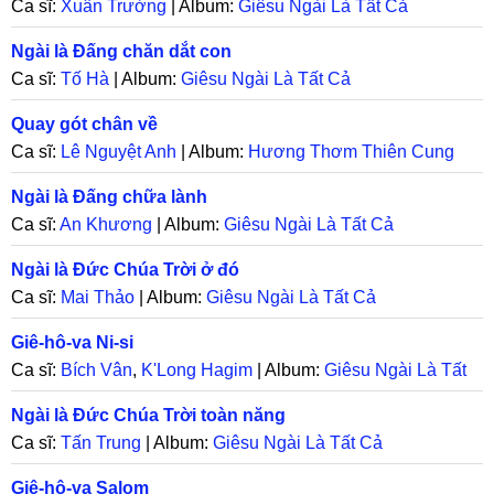
Ca sĩ:
Xuân Trường
| Album:
Giêsu Ngài Là Tất Cả
Ngài là Đấng chăn dắt con
Ca sĩ:
Tố Hà
| Album:
Giêsu Ngài Là Tất Cả
Quay gót chân về
Ca sĩ:
Lê Nguyệt Anh
| Album:
Hương Thơm Thiên Cung
Ngài là Đấng chữa lành
Ca sĩ:
An Khương
| Album:
Giêsu Ngài Là Tất Cả
Ngài là Đức Chúa Trời ở đó
Ca sĩ:
Mai Thảo
| Album:
Giêsu Ngài Là Tất Cả
Giê-hô-va Ni-si
Ca sĩ:
Bích Vân
,
K'Long Hagim
| Album:
Giêsu Ngài Là Tất
Cả
Ngài là Đức Chúa Trời toàn năng
Ca sĩ:
Tấn Trung
| Album:
Giêsu Ngài Là Tất Cả
Giê-hô-va Salom