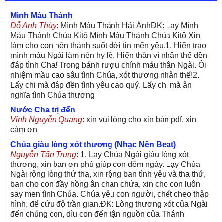
Mình Máu Thánh
Dỗ Anh Thùy
: Mình Máu Thánh Hải ÁnhĐK: Lạy Mình
Máu Thánh Chúa Kitô Mình Máu Thánh Chúa Kitô Xin
làm cho con nên thánh suốt đời tin mến yêu.1. Hiến trao
mình máu Ngài làm nên hy lề. Hiến thân vì nhân thế đền
đáp tình Cha! Trong bánh rượu chính máu thân Ngài. Ôi
nhiệm mầu cao sâu tình Chúa, xót thương nhân thế!2.
Lấy chi mà đáp đền tình yêu cao quý. Lấy chi mà ân
nghĩa tình Chúa thương
Nước Cha trị đến
Vinh Nguyễn Quang
: xin vui lòng cho xin bản pdf. xin
cảm ơn
Chúa giàu lòng xót thương (Nhạc Nền Beat)
Nguyễn Tấn Trung
: 1. Lạy Chúa Ngài giàu lòng xót
thương, xin ban ơn phù giúp con đêm ngày. Lạy Chúa
Ngài rộng lòng thứ tha, xin rộng ban tình yêu và tha thứ,
ban cho con đầy hồng ân chan chứa, xin cho con luôn
say men tình Chúa. Chúa yêu con người, chết cheo thập
hình, để cứu độ trần gian.ĐK: Lòng thương xót của Ngài
đến chúng con, dìu con đến tận nguồn của Thánh