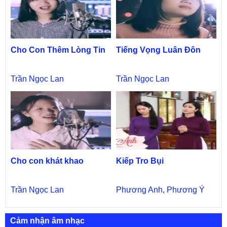
Cho Con Thêm Lòng Tin
Tiếng Vọng Luân Đôn
Trần Ngọc Lan
Trần Ngọc Lan
Cho con khát khao
Kiếp Tro Bụi
Trần Ngọc Lan
Phương Anh
,
Phương Ý
Cảm nhận âm nhạc