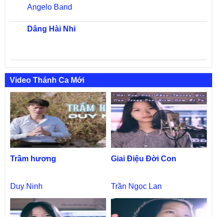
Angelo Band
Dâng Hài Nhi
Video Thánh Ca Mới
Trầm hương
Giai Điệu Đời Con
Duy Ninh
Trần Ngọc Lan