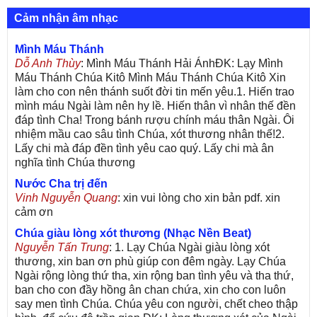
Cảm nhận âm nhạc
Mình Máu Thánh
Dỗ Anh Thùy
: Mình Máu Thánh Hải ÁnhĐK: Lạy Mình
Máu Thánh Chúa Kitô Mình Máu Thánh Chúa Kitô Xin
làm cho con nên thánh suốt đời tin mến yêu.1. Hiến trao
mình máu Ngài làm nên hy lề. Hiến thân vì nhân thế đền
đáp tình Cha! Trong bánh rượu chính máu thân Ngài. Ôi
nhiệm mầu cao sâu tình Chúa, xót thương nhân thế!2.
Lấy chi mà đáp đền tình yêu cao quý. Lấy chi mà ân
nghĩa tình Chúa thương
Nước Cha trị đến
Vinh Nguyễn Quang
: xin vui lòng cho xin bản pdf. xin
cảm ơn
Chúa giàu lòng xót thương (Nhạc Nền Beat)
Nguyễn Tấn Trung
: 1. Lạy Chúa Ngài giàu lòng xót
thương, xin ban ơn phù giúp con đêm ngày. Lạy Chúa
Ngài rộng lòng thứ tha, xin rộng ban tình yêu và tha thứ,
ban cho con đầy hồng ân chan chứa, xin cho con luôn
say men tình Chúa. Chúa yêu con người, chết cheo thập