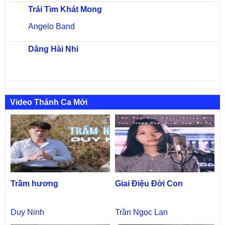
Trái Tim Khát Mong
Angelo Band
Dâng Hài Nhi
Video Thánh Ca Mới
Trầm hương
Giai Điệu Đời Con
Duy Ninh
Trần Ngọc Lan