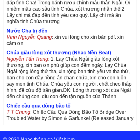
đáp tình Cha! Trong bánh rượu chính máu thân Ngài. Ôi
nhiệm mầu cao sâu tình Chúa, xót thương nhân thế!2.
Lấy chi mà đáp đền tình yêu cao quý. Lấy chi mà ân
nghĩa tình Chúa thương
Nước Cha trị đến
Vinh Nguyễn Quang
: xin vui lòng cho xin bản pdf. xin
cảm ơn
Chúa giàu lòng xót thương (Nhạc Nền Beat)
Nguyễn Tấn Trung
: 1. Lạy Chúa Ngài giàu lòng xót
thương, xin ban ơn phù giúp con đêm ngày. Lạy Chúa
Ngài rộng lòng thứ tha, xin rộng ban tình yêu và tha thứ,
ban cho con đầy hồng ân chan chứa, xin cho con luôn
say men tình Chúa. Chúa yêu con người, chết cheo thập
hình, để cứu độ trần gian.ĐK: Lòng thương xót của Ngài
đến chúng con, dìu con đến tận nguồn của Thánh
Chiếc cầu qua dòng bão tố
T T Chung
: Chiếc Cầu Qua Dòng Bão Tố Bridge Over
Troubled Water by Simon & Garfunkel (Released January
26, 1970) Lời Việt: Nhạc Sĩ Vũ Đức Nghiêm Trình Bày:
Chung Tử Lưu
© 2020 Nhạc thánh ca Việt Nam