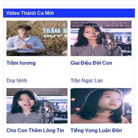
Video Thánh Ca Mới
Trầm hương
Giai Điệu Đời Con
Duy Ninh
Trần Ngọc Lan
Cho Con Thêm Lòng Tin
Tiếng Vọng Luân Đôn