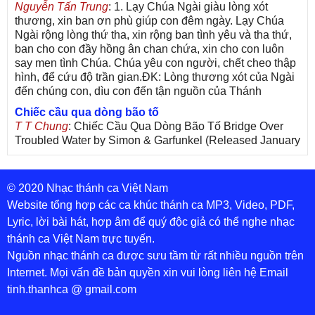
Nguyễn Tấn Trung
: 1. Lạy Chúa Ngài giàu lòng xót
thương, xin ban ơn phù giúp con đêm ngày. Lạy Chúa
Ngài rộng lòng thứ tha, xin rộng ban tình yêu và tha thứ,
ban cho con đầy hồng ân chan chứa, xin cho con luôn
say men tình Chúa. Chúa yêu con người, chết cheo thập
hình, để cứu độ trần gian.ĐK: Lòng thương xót của Ngài
đến chúng con, dìu con đến tận nguồn của Thánh
Chiếc cầu qua dòng bão tố
T T Chung
: Chiếc Cầu Qua Dòng Bão Tố Bridge Over
Troubled Water by Simon & Garfunkel (Released January
26, 1970) Lời Việt: Nhạc Sĩ Vũ Đức Nghiêm Trình Bày:
Chung Tử Lưu
© 2020 Nhạc thánh ca Việt Nam
De Colores! (Lời Việt)
Son Vu
: Bài hát có lời chưa.Cám ơn
Website tổng hợp các ca khúc thánh ca MP3, Video, PDF,
Lyric, lời bài hát, hợp âm để quý độc giả có thể nghe nhạc
Bài ca dâng Mẹ
thánh ca Việt Nam trực tuyến.
thuc
: xin lòi bài hat ,bai ca dang me.gia ân
Nguồn nhạc thánh ca được sưu tầm từ rất nhiều nguồn trên
Theo gương Mẹ, con lên đường
Internet. Mọi vấn đề bản quyền xin vui lòng liên hệ Email
sr Thúy Ngân
: xin cho con bản PDF bài này ạ
tinh.thanhca @ gmail.com
Đến với Lòng Thương Xót Chúa
Tứng
: Lời các bài hát trên không chính xác với bài trong