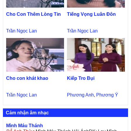
Cho Con Thêm Lòng Tin
Tiếng Vọng Luân Đôn
Trần Ngọc Lan
Trần Ngọc Lan
Cho con khát khao
Kiếp Tro Bụi
Trần Ngọc Lan
Phương Anh
,
Phương Ý
Cảm nhận âm nhạc
Mình Máu Thánh