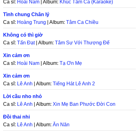
Ca sĩ:
Hoài Nam
| Album:
Khúc Tâm Ca (Karaoke)
Tình chung Chân lý
Ca sĩ:
Hoàng Trung
| Album:
Tâm Ca Chiều
Không có thì giờ
Ca sĩ:
Tấn Đạt
| Album:
Tâm Sự Với Thượng Đế
Xin cảm ơn
Ca sĩ:
Hoài Nam
| Album:
Tạ Ơn Mẹ
Xin cảm ơn
Ca sĩ:
Lê Anh
| Album:
Tiếng Hát Lê Anh 2
Lời cầu nho nhỏ
Ca sĩ:
Lê Anh
| Album:
Xin Mẹ Ban Phước Đời Con
Đồi thai nhi
Ca sĩ:
Lê Anh
| Album:
Ăn Năn