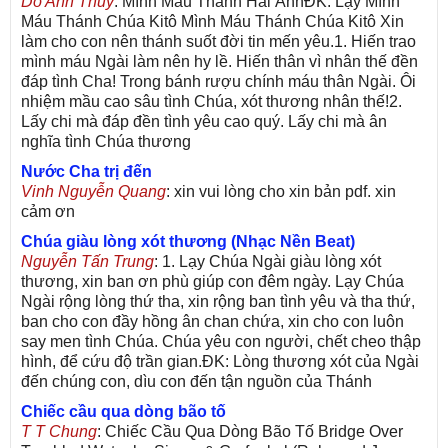
Dỗ Anh Thùy
: Mình Máu Thánh Hải ÁnhĐK: Lạy Mình
Máu Thánh Chúa Kitô Mình Máu Thánh Chúa Kitô Xin
làm cho con nên thánh suốt đời tin mến yêu.1. Hiến trao
mình máu Ngài làm nên hy lề. Hiến thân vì nhân thế đền
đáp tình Cha! Trong bánh rượu chính máu thân Ngài. Ôi
nhiệm mầu cao sâu tình Chúa, xót thương nhân thế!2.
Lấy chi mà đáp đền tình yêu cao quý. Lấy chi mà ân
nghĩa tình Chúa thương
Nước Cha trị đến
Vinh Nguyễn Quang
: xin vui lòng cho xin bản pdf. xin
cảm ơn
Chúa giàu lòng xót thương (Nhạc Nền Beat)
Nguyễn Tấn Trung
: 1. Lạy Chúa Ngài giàu lòng xót
thương, xin ban ơn phù giúp con đêm ngày. Lạy Chúa
Ngài rộng lòng thứ tha, xin rộng ban tình yêu và tha thứ,
ban cho con đầy hồng ân chan chứa, xin cho con luôn
say men tình Chúa. Chúa yêu con người, chết cheo thập
hình, để cứu độ trần gian.ĐK: Lòng thương xót của Ngài
đến chúng con, dìu con đến tận nguồn của Thánh
Chiếc cầu qua dòng bão tố
T T Chung
: Chiếc Cầu Qua Dòng Bão Tố Bridge Over