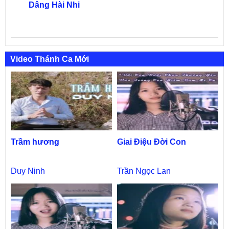
Dâng Hài Nhi
Video Thánh Ca Mới
Trầm hương
Giai Điệu Đời Con
Duy Ninh
Trần Ngọc Lan