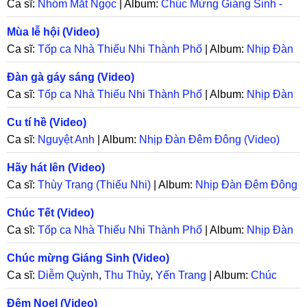
Ca sĩ:
Nhóm Mắt Ngọc
| Album:
Chúc Mừng Giáng Sinh -
Viva La Radio
Mùa lễ hội (Video)
Ca sĩ:
Tốp ca Nhà Thiếu Nhi Thành Phố
| Album:
Nhịp Đàn
Đêm Đông (Video)
Đàn gà gáy sáng (Video)
Ca sĩ:
Tốp ca Nhà Thiếu Nhi Thành Phố
| Album:
Nhịp Đàn
Đêm Đông (Video)
Cu tí hề (Video)
Ca sĩ:
Nguyệt Anh
| Album:
Nhịp Đàn Đêm Đông (Video)
Hãy hát lên (Video)
Ca sĩ:
Thùy Trang (Thiếu Nhi)
| Album:
Nhịp Đàn Đêm Đông
(Video)
Chúc Tết (Video)
Ca sĩ:
Tốp ca Nhà Thiếu Nhi Thành Phố
| Album:
Nhịp Đàn
Đêm Đông (Video)
Chúc mừng Giáng Sinh (Video)
Ca sĩ:
Diễm Quỳnh
,
Thu Thủy
,
Yến Trang
| Album:
Chúc
Mừng Giáng Sinh - Viva La Radio
Đêm Noel (Video)