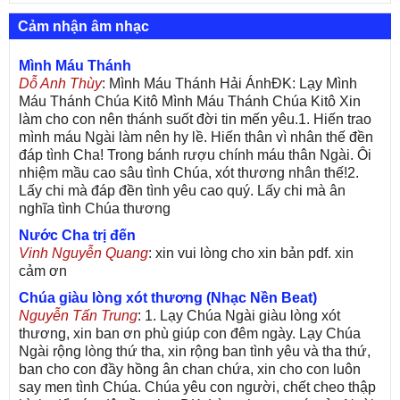
Cảm nhận âm nhạc
Mình Máu Thánh
Dỗ Anh Thùy
: Mình Máu Thánh Hải ÁnhĐK: Lạy Mình
Máu Thánh Chúa Kitô Mình Máu Thánh Chúa Kitô Xin
làm cho con nên thánh suốt đời tin mến yêu.1. Hiến trao
mình máu Ngài làm nên hy lề. Hiến thân vì nhân thế đền
đáp tình Cha! Trong bánh rượu chính máu thân Ngài. Ôi
nhiệm mầu cao sâu tình Chúa, xót thương nhân thế!2.
Lấy chi mà đáp đền tình yêu cao quý. Lấy chi mà ân
nghĩa tình Chúa thương
Nước Cha trị đến
Vinh Nguyễn Quang
: xin vui lòng cho xin bản pdf. xin
cảm ơn
Chúa giàu lòng xót thương (Nhạc Nền Beat)
Nguyễn Tấn Trung
: 1. Lạy Chúa Ngài giàu lòng xót
thương, xin ban ơn phù giúp con đêm ngày. Lạy Chúa
Ngài rộng lòng thứ tha, xin rộng ban tình yêu và tha thứ,
ban cho con đầy hồng ân chan chứa, xin cho con luôn
say men tình Chúa. Chúa yêu con người, chết cheo thập