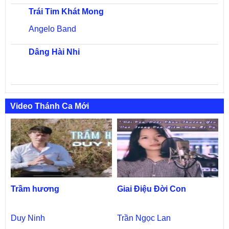
Trái Tim Khát Mong
Angelo Band
Dâng Hài Nhi
Video Thánh Ca Mới
Trầm hương
Giai Điệu Đời Con
Duy Ninh
Trần Ngọc Lan