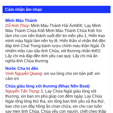
Cảm nhận âm nhạc
Mình Máu Thánh
Dỗ Anh Thùy
: Mình Máu Thánh Hải ÁnhĐK: Lạy Mình
Máu Thánh Chúa Kitô Mình Máu Thánh Chúa Kitô Xin
làm cho con nên thánh suốt đời tin mến yêu.1. Hiến trao
mình máu Ngài làm nên hy lề. Hiến thân vì nhân thế đền
đáp tình Cha! Trong bánh rượu chính máu thân Ngài. Ôi
nhiệm mầu cao sâu tình Chúa, xót thương nhân thế!2.
Lấy chi mà đáp đền tình yêu cao quý. Lấy chi mà ân
nghĩa tình Chúa thương
Nước Cha trị đến
Vinh Nguyễn Quang
: xin vui lòng cho xin bản pdf. xin
cảm ơn
Chúa giàu lòng xót thương (Nhạc Nền Beat)
Nguyễn Tấn Trung
: 1. Lạy Chúa Ngài giàu lòng xót
thương, xin ban ơn phù giúp con đêm ngày. Lạy Chúa
Ngài rộng lòng thứ tha, xin rộng ban tình yêu và tha thứ,
ban cho con đầy hồng ân chan chứa, xin cho con luôn
say men tình Chúa. Chúa yêu con người, chết cheo thập