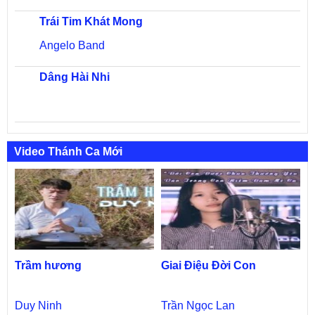
Trái Tim Khát Mong
Angelo Band
Dâng Hài Nhi
Video Thánh Ca Mới
Trầm hương
Giai Điệu Đời Con
Duy Ninh
Trần Ngọc Lan