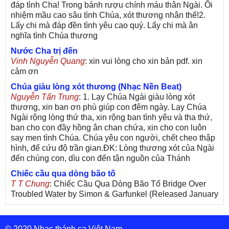
đáp tình Cha! Trong bánh rượu chính máu thân Ngài. Ôi
nhiệm mầu cao sâu tình Chúa, xót thương nhân thế!2.
Lấy chi mà đáp đền tình yêu cao quý. Lấy chi mà ân
nghĩa tình Chúa thương
Nước Cha trị đến
Vinh Nguyễn Quang
: xin vui lòng cho xin bản pdf. xin
cảm ơn
Chúa giàu lòng xót thương (Nhạc Nền Beat)
Nguyễn Tấn Trung
: 1. Lạy Chúa Ngài giàu lòng xót
thương, xin ban ơn phù giúp con đêm ngày. Lạy Chúa
Ngài rộng lòng thứ tha, xin rộng ban tình yêu và tha thứ,
ban cho con đầy hồng ân chan chứa, xin cho con luôn
say men tình Chúa. Chúa yêu con người, chết cheo thập
hình, để cứu độ trần gian.ĐK: Lòng thương xót của Ngài
đến chúng con, dìu con đến tận nguồn của Thánh
Chiếc cầu qua dòng bão tố
T T Chung
: Chiếc Cầu Qua Dòng Bão Tố Bridge Over
Troubled Water by Simon & Garfunkel (Released January
26, 1970) Lời Việt: Nhạc Sĩ Vũ Đức Nghiêm Trình Bày:
Chung Tử Lưu
© 2020 Nhạc thánh ca Việt Nam