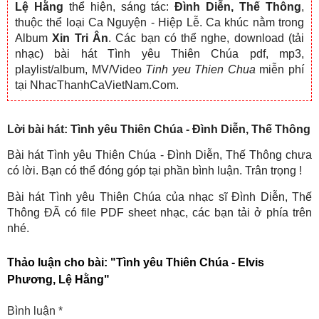
Lệ Hằng
thể hiện, sáng tác:
Đình Diễn, Thế Thông
,
thuộc thể loại Ca Nguyện - Hiệp Lễ. Ca khúc nằm trong
Album
Xin Tri Ân
. Các bạn có thể nghe, download (tải
nhạc) bài hát Tình yêu Thiên Chúa pdf, mp3,
playlist/album, MV/Video
Tinh yeu Thien Chua
miễn phí
tại NhacThanhCaVietNam.Com.
Lời bài hát: Tình yêu Thiên Chúa - Đình Diễn, Thế Thông
Bài hát Tình yêu Thiên Chúa - Đình Diễn, Thế Thông chưa
có lời. Bạn có thể đóng góp tại phần bình luận. Trân trọng !
Bài hát Tình yêu Thiên Chúa của nhạc sĩ Đình Diễn, Thế
Thông ĐÃ có file PDF sheet nhạc, các bạn tải ở phía trên
nhé.
Thảo luận cho bài:
"Tình yêu Thiên Chúa - Elvis
Phương, Lệ Hằng"
Bình luận
*