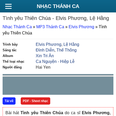
NHẠC THÁNH CA
Tình yêu Thiên Chúa
- Elvis Phương, Lệ Hằng
Nhạc Thánh Ca
»
MP3 Thánh Ca
»
Elvis Phương
»
Tình
yêu Thiên Chúa
Elvis Phương
,
Lệ Hằng
Trình bày
Đình Diễn
,
Thế Thông
Sáng tác
Xin Tri Ân
Album
Ca Nguyện - Hiệp Lễ
Thể loại nhạc
Hai Yen
Người đăng
Tải về
PDF - Sheet nhạc
Bài hát
Tình yêu Thiên Chúa
do ca sĩ
Elvis Phương,