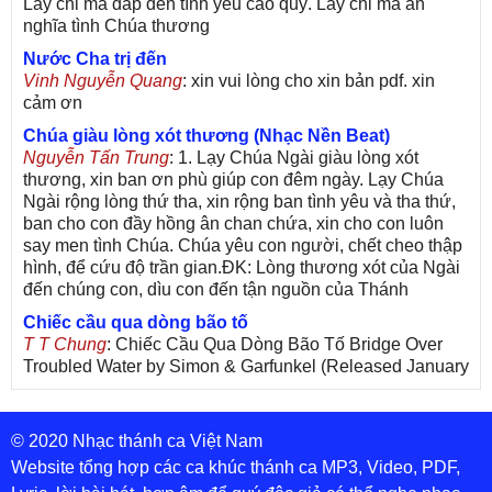
Lấy chi mà đáp đền tình yêu cao quý. Lấy chi mà ân
nghĩa tình Chúa thương
Nước Cha trị đến
Vinh Nguyễn Quang
: xin vui lòng cho xin bản pdf. xin
cảm ơn
Chúa giàu lòng xót thương (Nhạc Nền Beat)
Nguyễn Tấn Trung
: 1. Lạy Chúa Ngài giàu lòng xót
thương, xin ban ơn phù giúp con đêm ngày. Lạy Chúa
Ngài rộng lòng thứ tha, xin rộng ban tình yêu và tha thứ,
ban cho con đầy hồng ân chan chứa, xin cho con luôn
say men tình Chúa. Chúa yêu con người, chết cheo thập
hình, để cứu độ trần gian.ĐK: Lòng thương xót của Ngài
đến chúng con, dìu con đến tận nguồn của Thánh
Chiếc cầu qua dòng bão tố
T T Chung
: Chiếc Cầu Qua Dòng Bão Tố Bridge Over
Troubled Water by Simon & Garfunkel (Released January
26, 1970) Lời Việt: Nhạc Sĩ Vũ Đức Nghiêm Trình Bày:
Chung Tử Lưu
© 2020 Nhạc thánh ca Việt Nam
De Colores! (Lời Việt)
Son Vu
: Bài hát có lời chưa.Cám ơn
Website tổng hợp các ca khúc thánh ca MP3, Video, PDF,