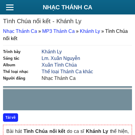
NHẠC THÁNH CA
Tình Chúa nối kết
- Khánh Ly
Nhạc Thánh Ca
»
MP3 Thánh Ca
»
Khánh Ly
»
Tình Chúa
nối kết
Khánh Ly
Trình bày
Lm. Xuân Nguyễn
Sáng tác
Xuân Tình Chúa
Album
Thể loại Thánh Ca khác
Thể loại nhạc
Nhạc Thánh Ca
Người đăng
Tải về
Bài hát
Tình Chúa nối kết
do ca sĩ
Khánh Ly
thể hiện,