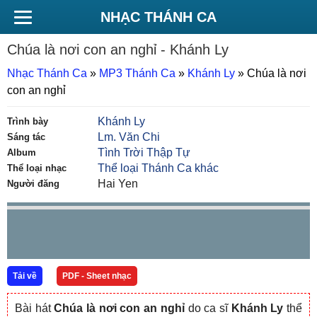
NHẠC THÁNH CA
Chúa là nơi con an nghỉ
- Khánh Ly
Nhạc Thánh Ca
»
MP3 Thánh Ca
»
Khánh Ly
»
Chúa là nơi
con an nghỉ
Khánh Ly
Trình bày
Lm. Văn Chi
Sáng tác
Tình Trời Thập Tự
Album
Thể loại Thánh Ca khác
Thể loại nhạc
Hai Yen
Người đăng
Tải về
PDF - Sheet nhạc
Bài hát
Chúa là nơi con an nghỉ
do ca sĩ
Khánh Ly
thể