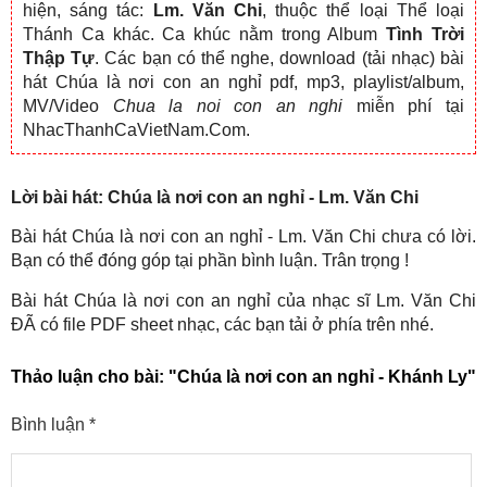
hiện, sáng tác:
Lm. Văn Chi
, thuộc thể loại Thể loại
Thánh Ca khác. Ca khúc nằm trong Album
Tình Trời
Thập Tự
. Các bạn có thể nghe, download (tải nhạc) bài
hát Chúa là nơi con an nghỉ pdf, mp3, playlist/album,
MV/Video
Chua la noi con an nghi
miễn phí tại
NhacThanhCaVietNam.Com.
Lời bài hát: Chúa là nơi con an nghỉ - Lm. Văn Chi
Bài hát Chúa là nơi con an nghỉ - Lm. Văn Chi chưa có lời.
Bạn có thể đóng góp tại phần bình luận. Trân trọng !
Bài hát Chúa là nơi con an nghỉ của nhạc sĩ Lm. Văn Chi
ĐÃ có file PDF sheet nhạc, các bạn tải ở phía trên nhé.
Thảo luận cho bài:
"Chúa là nơi con an nghỉ - Khánh Ly"
Bình luận
*