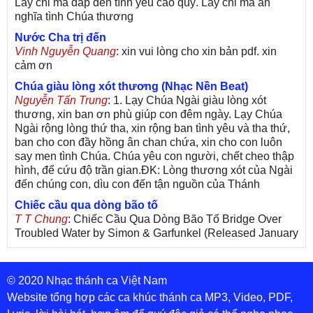
Lấy chi mà đáp đền tình yêu cao quý. Lấy chi mà ân
nghĩa tình Chúa thương
Nước Cha trị đến
Vinh Nguyễn Quang
: xin vui lòng cho xin bản pdf. xin
cảm ơn
Chúa giàu lòng xót thương (Nhạc Nền Beat)
Nguyễn Tấn Trung
: 1. Lạy Chúa Ngài giàu lòng xót
thương, xin ban ơn phù giúp con đêm ngày. Lạy Chúa
Ngài rộng lòng thứ tha, xin rộng ban tình yêu và tha thứ,
ban cho con đầy hồng ân chan chứa, xin cho con luôn
say men tình Chúa. Chúa yêu con người, chết cheo thập
hình, để cứu độ trần gian.ĐK: Lòng thương xót của Ngài
đến chúng con, dìu con đến tận nguồn của Thánh
Chiếc cầu qua dòng bão tố
T T Chung
: Chiếc Cầu Qua Dòng Bão Tố Bridge Over
Troubled Water by Simon & Garfunkel (Released January
26, 1970) Lời Việt: Nhạc Sĩ Vũ Đức Nghiêm Trình Bày:
Chung Tử Lưu
© 2020 Nhạc thánh ca Việt Nam
De Colores! (Lời Việt)
Son Vu
: Bài hát có lời chưa.Cám ơn
Website tổng hợp các ca khúc thánh ca MP3, Video, PDF,