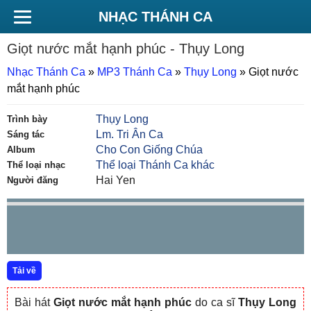
NHẠC THÁNH CA
Giọt nước mắt hạnh phúc
- Thụy Long
Nhạc Thánh Ca
»
MP3 Thánh Ca
»
Thụy Long
»
Giọt nước
mắt hạnh phúc
Thụy Long
Trình bày
Lm. Tri Ân Ca
Sáng tác
Cho Con Giống Chúa
Album
Thể loại Thánh Ca khác
Thể loại nhạc
Hai Yen
Người đăng
Tải về
Bài hát
Giọt nước mắt hạnh phúc
do ca sĩ
Thụy Long