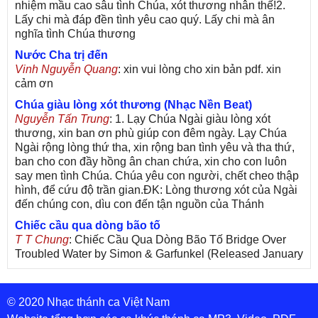
nhiệm mầu cao sâu tình Chúa, xót thương nhân thế!2.
Lấy chi mà đáp đền tình yêu cao quý. Lấy chi mà ân
nghĩa tình Chúa thương
Nước Cha trị đến
Vinh Nguyễn Quang
: xin vui lòng cho xin bản pdf. xin
cảm ơn
Chúa giàu lòng xót thương (Nhạc Nền Beat)
Nguyễn Tấn Trung
: 1. Lạy Chúa Ngài giàu lòng xót
thương, xin ban ơn phù giúp con đêm ngày. Lạy Chúa
Ngài rộng lòng thứ tha, xin rộng ban tình yêu và tha thứ,
ban cho con đầy hồng ân chan chứa, xin cho con luôn
say men tình Chúa. Chúa yêu con người, chết cheo thập
hình, để cứu độ trần gian.ĐK: Lòng thương xót của Ngài
đến chúng con, dìu con đến tận nguồn của Thánh
Chiếc cầu qua dòng bão tố
T T Chung
: Chiếc Cầu Qua Dòng Bão Tố Bridge Over
Troubled Water by Simon & Garfunkel (Released January
26, 1970) Lời Việt: Nhạc Sĩ Vũ Đức Nghiêm Trình Bày:
Chung Tử Lưu
© 2020 Nhạc thánh ca Việt Nam
De Colores! (Lời Việt)
Son Vu
: Bài hát có lời chưa.Cám ơn