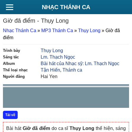
NHẠC THÁNH CA
Giờ đã điểm
- Thụy Long
Nhạc Thánh Ca
»
MP3 Thánh Ca
»
Thụy Long
»
Giờ đã
điểm
Thụy Long
Trình bày
Lm. Thạch Ngọc
Sáng tác
Bài hát của Nhạc sỹ: Lm. Thạch Ngọc
Album
Tận Hiến
,
Thánh ca
Thể loại nhạc
Hai Yen
Người đăng
Tải về
Bài hát
Giờ đã điểm
do ca sĩ
Thụy Long
thể hiện, sáng