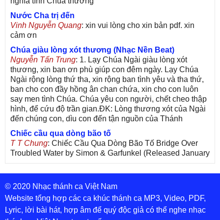
nghĩa tình Chúa thương
Nước Cha trị đến
Vinh Nguyễn Quang
: xin vui lòng cho xin bản pdf. xin
cảm ơn
Chúa giàu lòng xót thương (Nhạc Nền Beat)
Nguyễn Tấn Trung
: 1. Lạy Chúa Ngài giàu lòng xót
thương, xin ban ơn phù giúp con đêm ngày. Lạy Chúa
Ngài rộng lòng thứ tha, xin rộng ban tình yêu và tha thứ,
ban cho con đầy hồng ân chan chứa, xin cho con luôn
say men tình Chúa. Chúa yêu con người, chết cheo thập
hình, để cứu độ trần gian.ĐK: Lòng thương xót của Ngài
đến chúng con, dìu con đến tận nguồn của Thánh
Chiếc cầu qua dòng bão tố
T T Chung
: Chiếc Cầu Qua Dòng Bão Tố Bridge Over
Troubled Water by Simon & Garfunkel (Released January
26, 1970) Lời Việt: Nhạc Sĩ Vũ Đức Nghiêm Trình Bày:
Chung Tử Lưu
© 2020 Nhạc thánh ca Việt Nam
De Colores! (Lời Việt)
Son Vu
: Bài hát có lời chưa.Cám ơn
Website tổng hợp các ca khúc thánh ca MP3, Video, PDF,
Lyric, lời bài hát, hợp âm để quý độc giả có thể nghe nhạc
Bài ca dâng Mẹ