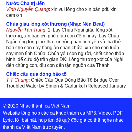
Nước Cha trị đến
Vinh Nguyễn Quang
: xin vui lòng cho xin bản pdf. xin
cảm ơn
Chúa giàu lòng xót thương (Nhạc Nền Beat)
Nguyễn Tấn Trung
: 1. Lạy Chúa Ngài giàu lòng xót
thương, xin ban ơn phù giúp con đêm ngày. Lạy Chúa
Ngài rộng lòng thứ tha, xin rộng ban tình yêu và tha thứ,
ban cho con đầy hồng ân chan chứa, xin cho con luôn
say men tình Chúa. Chúa yêu con người, chết cheo thập
hình, để cứu độ trần gian.ĐK: Lòng thương xót của Ngài
đến chúng con, dìu con đến tận nguồn của Thánh
Chiếc cầu qua dòng bão tố
T T Chung
: Chiếc Cầu Qua Dòng Bão Tố Bridge Over
Troubled Water by Simon & Garfunkel (Released January
26, 1970) Lời Việt: Nhạc Sĩ Vũ Đức Nghiêm Trình Bày:
Chung Tử Lưu
© 2020 Nhạc thánh ca Việt Nam
De Colores! (Lời Việt)
Son Vu
: Bài hát có lời chưa.Cám ơn
Website tổng hợp các ca khúc thánh ca MP3, Video, PDF,
Lyric, lời bài hát, hợp âm để quý độc giả có thể nghe nhạc
Bài ca dâng Mẹ
thánh ca Việt Nam trực tuyến.
thuc
: xin lòi bài hat ,bai ca dang me.gia ân