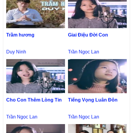
Trầm hương
Giai Điệu Đời Con
Duy Ninh
Trần Ngọc Lan
Cho Con Thêm Lòng Tin
Tiếng Vọng Luân Đôn
Trần Ngọc Lan
Trần Ngọc Lan